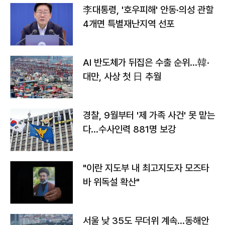
李대통령, '호우피해' 안동·의성 관할
4개면 특별재난지역 선포
AI 반도체가 뒤집은 수출 순위…韓·
대만, 사상 첫 日 추월
경찰, 9월부터 '제 가족 사건' 못 맡는
다…수사인력 881명 보강
"이란 지도부 내 최고지도자 모즈타
바 위독설 확산"
서울 낮 35도 무더위 계속…동해안