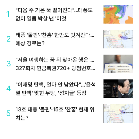
"다음 주 기온 뚝 떨어진다"…태풍도
1
없이 열돔 박살 낸 '이것'
태풍 '돌핀'·'찬홈' 한반도 빗겨간다…
2
예상 경로는?
"서울 여행하는 꿈 뒤 찾아온 행운"…
3
327회차 연금복권720+ 당첨번호조
회 주목
"이재명 탄핵, 얼마 안 남았다"...'윤석
4
열 탄핵' 맞힌 무당, '성지글' 등장
13호 태풍 '돌핀'·15호 '찬홈' 현재 위
5
치는?