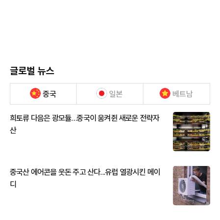
글로벌 뉴스
중국
일본
베트남
희토류 다음은 광모듈…중국이 움켜쥔 새로운 전략자
산
중국산 에어콘을 웃돈 주고 산다...유럽 열광시킨 메이
디