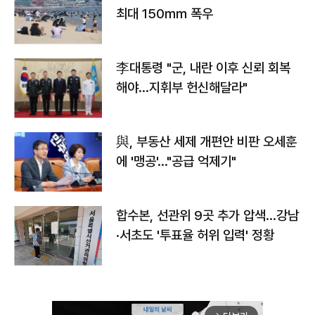
최대 150㎜ 폭우
李대통령 "군, 내란 이후 신뢰 회복
해야…지휘부 헌신해달라"
與, 부동산 세제 개편안 비판 오세훈
에 '맹공'…"공급 억제기"
합수본, 선관위 9곳 추가 압색…강남
·서초도 '투표율 허위 입력' 정황