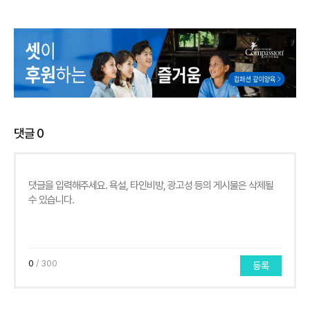
댓글
0
0
/ 300
등록