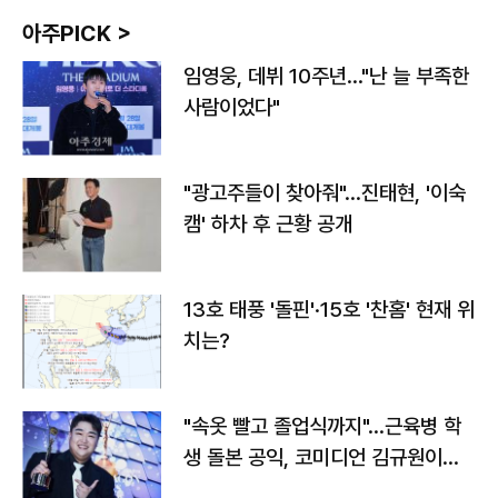
아주PICK >
임영웅, 데뷔 10주년…"난 늘 부족한
사람이었다"
"광고주들이 찾아줘"…진태현, '이숙
캠' 하차 후 근황 공개
13호 태풍 '돌핀'·15호 '찬홈' 현재 위
치는?
"속옷 빨고 졸업식까지"…근육병 학
생 돌본 공익, 코미디언 김규원이었
다