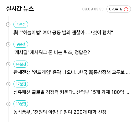
실시간 뉴스
08.09 03:33
UPDATE
4분전
與 "'하늘이법' 여야 공동 발의 괜찮아…그것이 협치"
9분전
'캐시딜' 캐시워크 돈 버는 퀴즈, 정답은?
14분전
관세전쟁 '엔드게임' 윤곽 나오나…한국 新통상정책 교두보 활
용해야
17분전
섬유패션 글로벌 경쟁력 키운다…산업부 15개 과제 180억 지
원
18분전
농식품부, '천원의 아침밥' 참여 200개 대학 선정