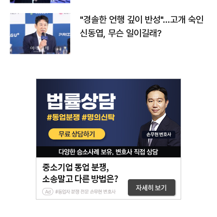
"경솔한 언행 깊이 반성"…고개 숙인
신동엽, 무슨 일이길래?