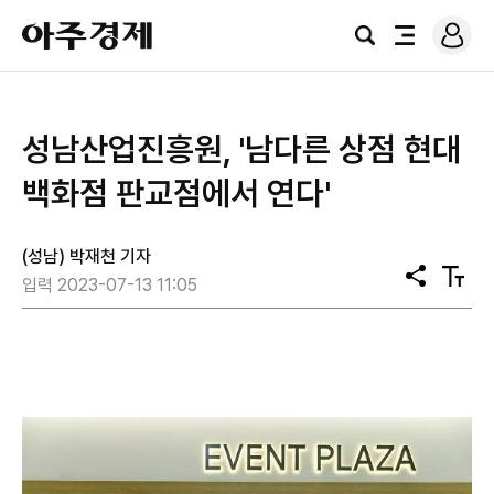
로
아
그
검
전
주
인
색
체
경
메
제
뉴
성남산업진흥원, '남다른 상점 현대
백화점 판교점에서 연다'
(성남) 박재천 기자
공
텍
입력 2023-07-13 11:05
유
스
트
크
기