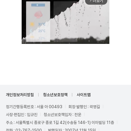
더보기
arrow_forward_ios
Mute
개인정보처리방침
청소년보호정책
사이트맵
정기간행등록번호 : 서울 아 00493
회장·발행인 : 곽영길
사장·편집인 : 임규진
청소년보호책임자 : 전운
주소 : 서울특별시 종로구 종로 1길 42(수송동 146-1) 이마빌딩 11층
전화 : 02-767-1500
발행일자 : 2007년 11월 15일