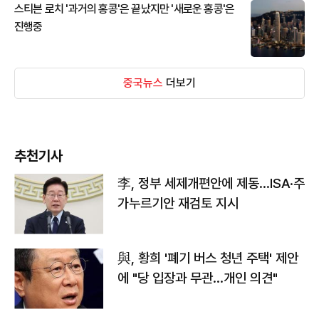
스티븐 로치 '과거의 홍콩'은 끝났지만 '새로운 홍콩'은
진행중
중국뉴스
더보기
추천기사
李, 정부 세제개편안에 제동…ISA·주
가누르기안 재검토 지시
與, 황희 '폐기 버스 청년 주택' 제안
에 "당 입장과 무관…개인 의견"