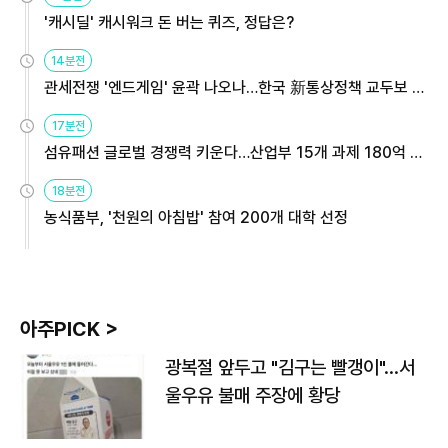
'캐시딜' 캐시워크 돈 버는 퀴즈, 정답은?
14분전
관세전쟁 '엔드게임' 윤곽 나오나…한국 新통상정책 교두보 활
용해야
17분전
섬유패션 글로벌 경쟁력 키운다…산업부 15개 과제 180억 지
원
18분전
농식품부, '천원의 아침밥' 참여 200개 대학 선정
아주PICK >
광복절 앞두고 "김구는 빨갱이"…서
울우유 불매 주장에 황당