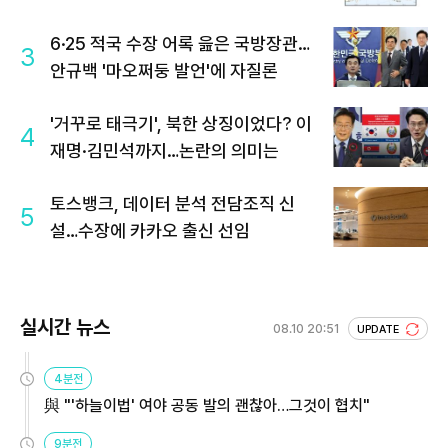
6·25 적국 수장 어록 읊은 국방장관…
3
안규백 '마오쩌둥 발언'에 자질론
'거꾸로 태극기', 북한 상징이었다? 이
4
재명·김민석까지…논란의 의미는
토스뱅크, 데이터 분석 전담조직 신
5
설…수장에 카카오 출신 선임
실시간 뉴스
08.10 20:51
UPDATE
4분전
與 "'하늘이법' 여야 공동 발의 괜찮아…그것이 협치"
9분전