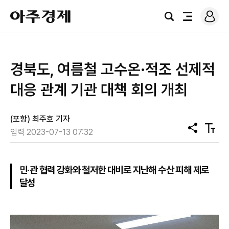
로
아
그
검
전
주
인
색
체
경
메
제
뉴
경북도, 여름철 고수온·적조 선제적
대응 관계 기관 대책 회의 개최
(포항) 최주호 기자
공
텍
입력 2023-07-13 07:32
유
스
트
크
기
민·관 협력 강화와 철저한 대비로 지난해 수산 피해 제로
달성