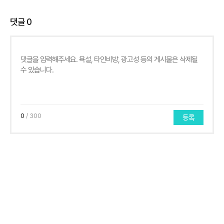
댓글
0
0
/ 300
등록