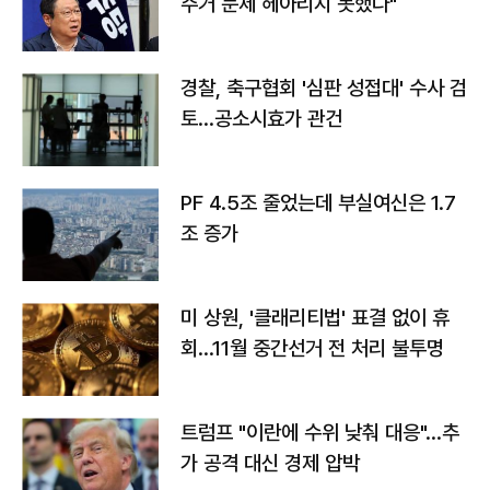
주거 문제 헤아리지 못했다"
경찰, 축구협회 '심판 성접대' 수사 검
토…공소시효가 관건
PF 4.5조 줄었는데 부실여신은 1.7
조 증가
미 상원, '클래리티법' 표결 없이 휴
회…11월 중간선거 전 처리 불투명
트럼프 "이란에 수위 낮춰 대응"…추
가 공격 대신 경제 압박