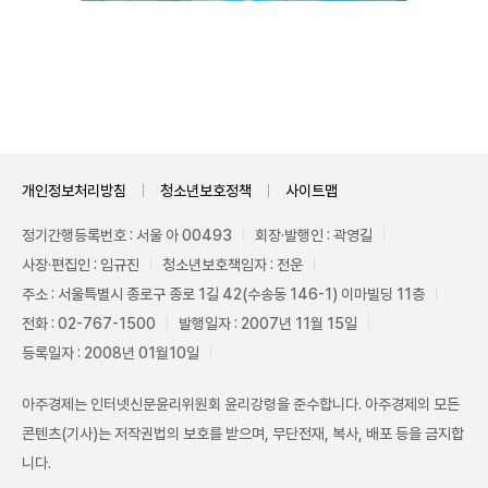
Unmute
개인정보처리방침
청소년보호정책
사이트맵
정기간행등록번호 : 서울 아 00493
회장·발행인 : 곽영길
사장·편집인 : 임규진
청소년보호책임자 : 전운
주소 : 서울특별시 종로구 종로 1길 42(수송동 146-1) 이마빌딩 11층
전화 : 02-767-1500
발행일자 : 2007년 11월 15일
등록일자 : 2008년 01월10일
아주경제는 인터넷신문윤리위원회 윤리강령을 준수합니다. 아주경제의 모든
콘텐츠(기사)는 저작권법의 보호를 받으며, 무단전재, 복사, 배포 등을 금지합
니다.