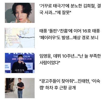
'거꾸로 태극기'에 분노한 김희철, 결
국 사과…"제 잘못"
태풍 '돌핀'·'찬홈'에 이어 16호 태풍
'페이러우'도 발생…예상 경로 보니
임영웅, 데뷔 10주년…"난 늘 부족한
사람이었다"
"광고주들이 찾아줘"…진태현, '이숙
캠' 하차 후 근황 공개