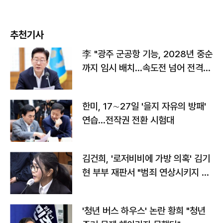
추천기사
李 "광주 군공항 기능, 2028년 중순
까지 임시 배치…속도전 넘어 전격
전"
한미, 17∼27일 '을지 자유의 방패'
연습…전작권 전환 시험대
김건희, '로저비비에 가방 의혹' 김기
현 부부 재판서 "범죄 연상시키지 말
라"
'청년 버스 하우스' 논란 황희 "청년