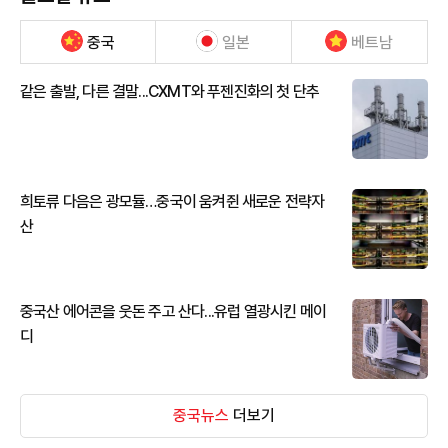
중국
일본
베트남
같은 출발, 다른 결말...CXMT와 푸젠진화의 첫 단추
희토류 다음은 광모듈…중국이 움켜쥔 새로운 전략자
산
중국산 에어콘을 웃돈 주고 산다...유럽 열광시킨 메이
디
중국뉴스
더보기