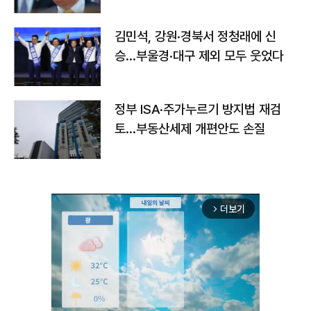
김민석, 강원·경북서 정청래에 신
승…부울경·대구 제외 모두 웃었다
정부 ISA·주가누르기 방지법 재검
토…부동산세제 개편안도 손질
더보기
arrow_forward_ios