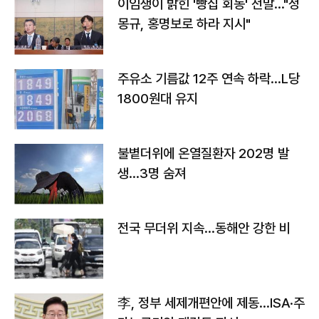
이임생이 밝힌 '빵집 회동' 전말…"정
몽규, 홍명보로 하라 지시"
주유소 기름값 12주 연속 하락…L당
1800원대 유지
불볕더위에 온열질환자 202명 발
생…3명 숨져
전국 무더위 지속…동해안 강한 비
李, 정부 세제개편안에 제동…ISA·주