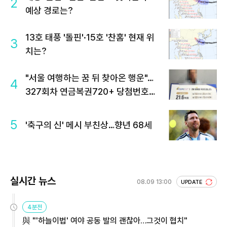
2
예상 경로는?
13호 태풍 '돌핀'·15호 '찬홈' 현재 위
3
치는?
"서울 여행하는 꿈 뒤 찾아온 행운"…
4
327회차 연금복권720+ 당첨번호조
회 주목
5
'축구의 신' 메시 부친상…향년 68세
실시간 뉴스
08.09 13:00
UPDATE
4분전
與 "'하늘이법' 여야 공동 발의 괜찮아…그것이 협치"