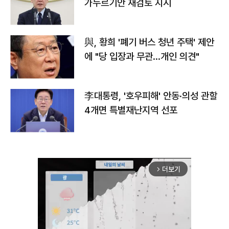
가누르기안 재검토 지시
與, 황희 '폐기 버스 청년 주택' 제안
에 "당 입장과 무관…개인 의견"
李대통령, '호우피해' 안동·의성 관할
4개면 특별재난지역 선포
더보기
arrow_forward_ios