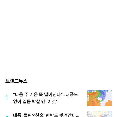
트렌드뉴스
"다음 주 기온 뚝 떨어진다"…태풍도
1
없이 열돔 박살 낸 '이것'
태풍 '돌핀'·'찬홈' 한반도 빗겨간다…