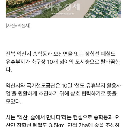
[사진=익산시]
전북 익산시 송학동과 오산면을 잇는 장항선 폐철도
유휴부지가 축구장 10개 넓이의 도시숲으로 탈바꿈한
다.
익산시와 국가철도공단은 10일 ‘철도 유휴부지 활용사
업’을 원활하게 추진하기 위해 상호 협력하기로 뜻을
모았다.
시는 ‘익산, 숲에서 만나다’라는 컨셉으로 송학동과 오
산면 장항선 폐철도 3.5㎞, 면적 7ha에 숲을 조성하,