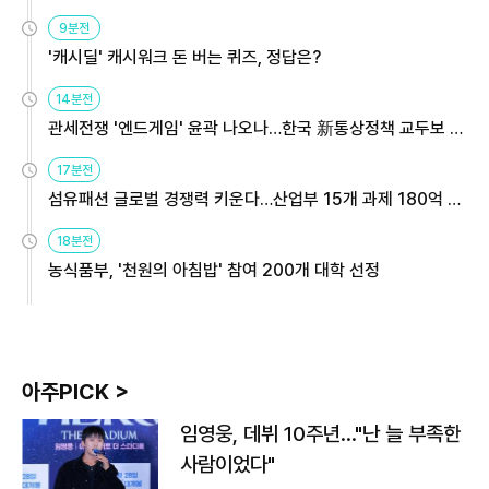
9분전
'캐시딜' 캐시워크 돈 버는 퀴즈, 정답은?
14분전
관세전쟁 '엔드게임' 윤곽 나오나…한국 新통상정책 교두보 활
용해야
17분전
섬유패션 글로벌 경쟁력 키운다…산업부 15개 과제 180억 지
원
18분전
농식품부, '천원의 아침밥' 참여 200개 대학 선정
아주PICK >
임영웅, 데뷔 10주년…"난 늘 부족한
사람이었다"