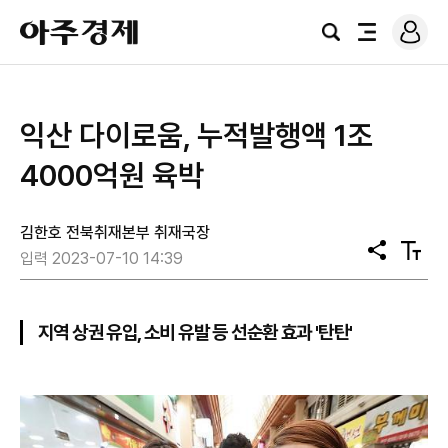
로
아
그
검
전
주
인
색
체
경
메
제
뉴
익산 다이로움, 누적발행액 1조
4000억원 육박
김한호 전북취재본부 취재국장
공
텍
입력 2023-07-10 14:39
유
스
트
크
기
지역 상권 유입, 소비 유발 등 선순환 효과 '탄탄'