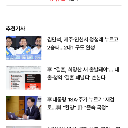
추천기사
김민석, 제주·인천서 정청래 누르고
2승째…2대1 구도 완성
李 "결혼, 희망찬 새 출발돼야"… 대
출·청약 '결혼 페널티' 손본다
李대통령 'ISA·주가 누르기' 재검
토…與 "환영" 野 "졸속 국정"