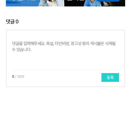
댓글
0
0
/ 300
등록