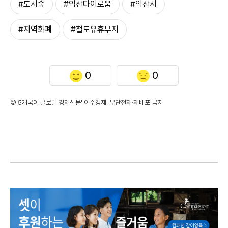
#도시숲
#익산다이로움
#익산시
#지역화폐
#철도유휴부지
0
0
©'5개국어 글로벌 경제신문' 아주경제. 무단전재·재배포 금지