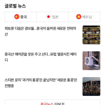
글로벌 뉴스
중국
일본
베트남
희토류 다음은 광모듈…중국이 움켜쥔 새로운 전략자
산
중국산 에어콘을 웃돈 주고 산다...유럽 열광시킨 메이
디
스티븐 로치 '과거의 홍콩'은 끝났지만 '새로운 홍콩'은
진행중
중국뉴스
더보기