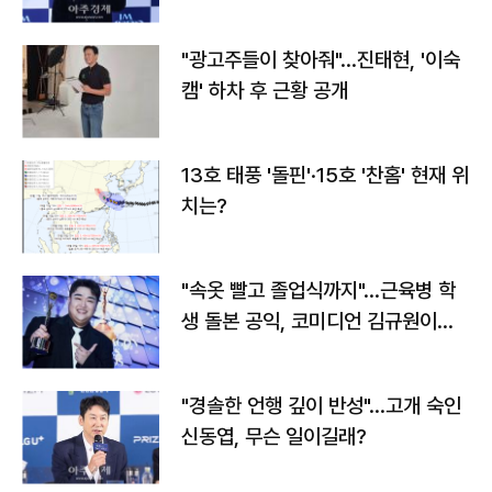
"광고주들이 찾아줘"…진태현, '이숙
캠' 하차 후 근황 공개
13호 태풍 '돌핀'·15호 '찬홈' 현재 위
치는?
"속옷 빨고 졸업식까지"…근육병 학
생 돌본 공익, 코미디언 김규원이었
다
"경솔한 언행 깊이 반성"…고개 숙인
신동엽, 무슨 일이길래?