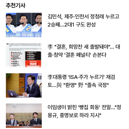
추천기사
김민석, 제주·인천서 정청래 누르고
2승째…2대1 구도 완성
李 "결혼, 희망찬 새 출발돼야"… 대
출·청약 '결혼 페널티' 손본다
李대통령 'ISA·주가 누르기' 재검
토…與 "환영" 野 "졸속 국정"
이임생이 밝힌 '빵집 회동' 전말…"정
몽규, 홍명보로 하라 지시"