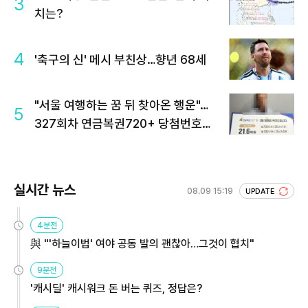
3
치는?
4
'축구의 신' 메시 부친상…향년 68세
"서울 여행하는 꿈 뒤 찾아온 행운"…
5
327회차 연금복권720+ 당첨번호조
회 주목
실시간 뉴스
08.09 15:19
UPDATE
4분전
與 "'하늘이법' 여야 공동 발의 괜찮아…그것이 협치"
9분전
'캐시딜' 캐시워크 돈 버는 퀴즈, 정답은?