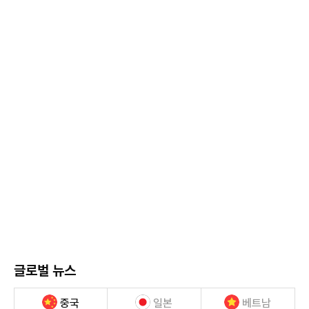
글로벌 뉴스
중국
일본
베트남