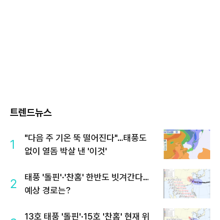
트렌드뉴스
"다음 주 기온 뚝 떨어진다"…태풍도
1
없이 열돔 박살 낸 '이것'
태풍 '돌핀'·'찬홈' 한반도 빗겨간다…
2
예상 경로는?
13호 태풍 '돌핀'·15호 '찬홈' 현재 위