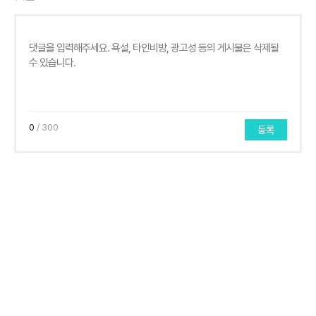
0
/ 300
등록