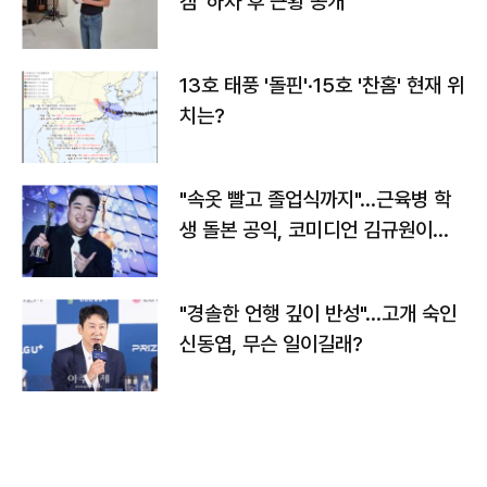
캠' 하차 후 근황 공개
13호 태풍 '돌핀'·15호 '찬홈' 현재 위
치는?
"속옷 빨고 졸업식까지"…근육병 학
생 돌본 공익, 코미디언 김규원이었
다
"경솔한 언행 깊이 반성"…고개 숙인
신동엽, 무슨 일이길래?