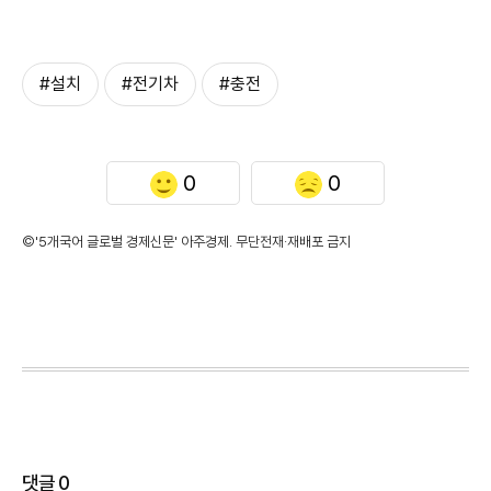
#설치
#전기차
#충전
0
0
©'5개국어 글로벌 경제신문' 아주경제. 무단전재·재배포 금지
댓글
0