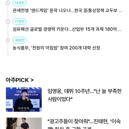
14분전
관세전쟁 '엔드게임' 윤곽 나오나…한국 新통상정책 교두보 활
용해야
17분전
섬유패션 글로벌 경쟁력 키운다…산업부 15개 과제 180억 지
원
18분전
농식품부, '천원의 아침밥' 참여 200개 대학 선정
아주PICK >
임영웅, 데뷔 10주년…"난 늘 부족한
사람이었다"
"광고주들이 찾아줘"…진태현, '이숙