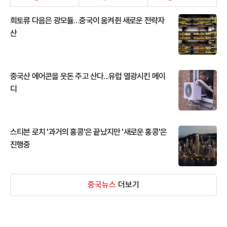
희토류 다음은 광모듈…중국이 움켜쥔 새로운 전략자
산
중국산 에어콘을 웃돈 주고 산다...유럽 열광시킨 메이
디
스티븐 로치 '과거의 홍콩'은 끝났지만 '새로운 홍콩'은
진행중
중국뉴스
더보기