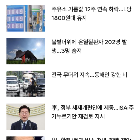
주유소 기름값 12주 연속 하락…L당
1800원대 유지
불볕더위에 온열질환자 202명 발
생…3명 숨져
전국 무더위 지속…동해안 강한 비
李, 정부 세제개편안에 제동…ISA·주
가누르기안 재검토 지시