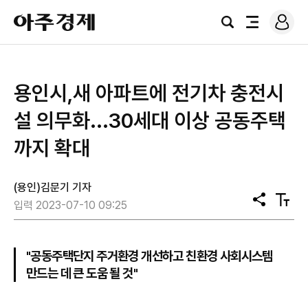
로
아
그
검
전
주
인
색
체
경
메
제
뉴
용인시,새 아파트에 전기차 충전시
설 의무화...30세대 이상 공동주택
까지 확대
(용인)김문기 기자
공
텍
입력 2023-07-10 09:25
유
스
트
크
기
"공동주택단지 주거환경 개선하고 친환경 사회시스템
만드는 데 큰 도움 될 것"