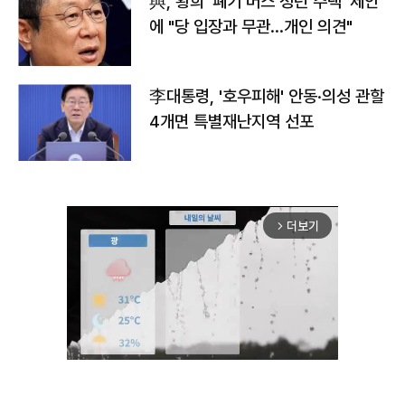
與, 황희 '폐기 버스 청년 주택' 제안
에 "당 입장과 무관…개인 의견"
李대통령, '호우피해' 안동·의성 관할
4개면 특별재난지역 선포
더보기
arrow_forward_ios