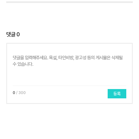
댓글
0
0
/ 300
등록