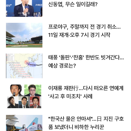
신동엽, 무슨 일이길래?
프로야구, 주말까지 전 경기 취소…
11일 재개·오후 7시 경기 시작
태풍 '돌핀'·'찬홈' 한반도 빗겨간다…
예상 경로는?
이재룡 재판行…다시 떠오른 연예계
'사고 후 미조치' 사례
"한국산 물은 안마셔"…日 지진 구호
품 보냈더니 비하한 누리꾼