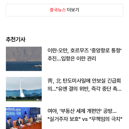
중국뉴스
더보기
추천기사
이란·오만, 호르무즈 '중앙항로 통항'
추진…입항은 이란 관리
靑, 北 탄도미사일에 안보실 긴급회
의…"유엔 결의 위반, 즉각 중단 촉
구"
여야, '부동산 세제 개편안' 공방…
"실거주자 보호" vs "무책임의 극치"