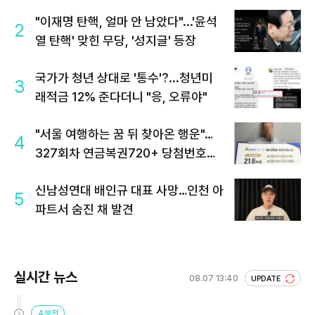
"이재명 탄핵, 얼마 안 남았다"...'윤석
2
열 탄핵' 맞힌 무당, '성지글' 등장
국가가 청년 상대로 '통수'?...청년미
3
래적금 12% 준다더니 "응, 오류야"
"서울 여행하는 꿈 뒤 찾아온 행운"…
4
327회차 연금복권720+ 당첨번호조
회 주목
신남성연대 배인규 대표 사망…인천 아
5
파트서 숨진 채 발견
실시간 뉴스
08.07 13:40
UPDATE
4분전