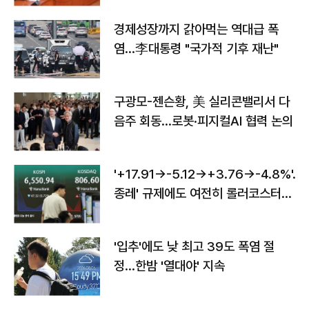
경제성장까지 갉아먹는 역대급 폭
염…李대통령 "국가적 기후 재난"
구광모-젠슨황, 美 실리콘밸리서 다
음주 회동…로봇·피지컬AI 협력 논의
'+17.91→-5.12→+3.76→-4.8%'…'
종레' 규제에도 여전히 롤러코스터
타는 코스피
'입추'에도 낮 최고 39도 폭염 절
정…한밤 '열대야' 지속