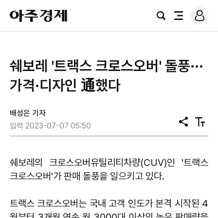
로
아
그
검
전
주
인
색
체
경
메
제
뉴
쉐보레 '트랙스 크로스오버' 돌풍···
가격·디자인 通했다
배성은 기자
공
텍
입력 2023-07-07 05:50
유
스
트
크
기
쉐보레의 크로스오버유틸리티차량(CUV)인 '트랙스
크로스오버'가 판매 돌풍을 일으키고 있다.
트랙스 크로스오버는 국내 고객 인도가 본격 시작된 4
월부터 3개월 연속 월 3000대 이상의 높은 판매량을