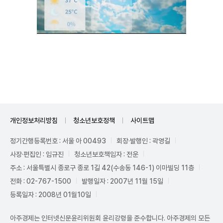
Unmute
개인정보처리방침
청소년보호정책
사이트맵
정기간행등록번호 : 서울 아 00493
회장·발행인 : 곽영길
사장·편집인 : 임규진
청소년보호책임자 : 전운
주소 : 서울특별시 종로구 종로 1길 42(수송동 146-1) 이마빌딩 11층
전화 : 02-767-1500
발행일자 : 2007년 11월 15일
등록일자 : 2008년 01월10일
아주경제는 인터넷신문윤리위원회 윤리강령을 준수합니다. 아주경제의 모든