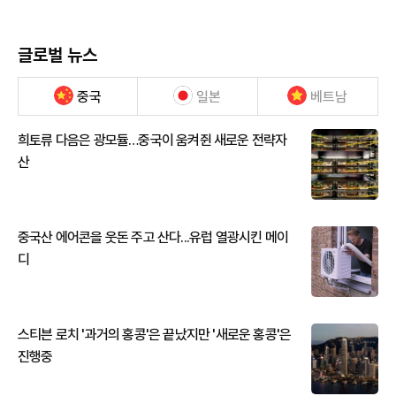
글로벌 뉴스
중국
일본
베트남
희토류 다음은 광모듈…중국이 움켜쥔 새로운 전략자
산
중국산 에어콘을 웃돈 주고 산다...유럽 열광시킨 메이
디
스티븐 로치 '과거의 홍콩'은 끝났지만 '새로운 홍콩'은
진행중