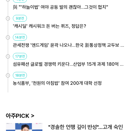
與 "'하늘이법' 여야 공동 발의 괜찮아…그것이 협치"
9분전
'캐시딜' 캐시워크 돈 버는 퀴즈, 정답은?
14분전
관세전쟁 '엔드게임' 윤곽 나오나…한국 新통상정책 교두보 활
용해야
17분전
섬유패션 글로벌 경쟁력 키운다…산업부 15개 과제 180억 지
원
18분전
농식품부, '천원의 아침밥' 참여 200개 대학 선정
아주PICK >
"경솔한 언행 깊이 반성"…고개 숙인