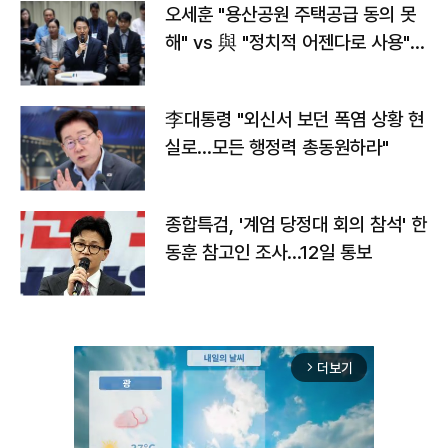
오세훈 "용산공원 주택공급 동의 못
해" vs 與 "정치적 어젠다로 사용"
맞불
李대통령 "외신서 보던 폭염 상황 현
실로…모든 행정력 총동원하라"
종합특검, '계엄 당정대 회의 참석' 한
동훈 참고인 조사...12일 통보
더보기
arrow_forward_ios