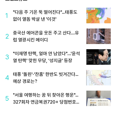
"다음 주 기온 뚝 떨어진다"…태풍도
1
없이 열돔 박살 낸 '이것'
중국산 에어콘을 웃돈 주고 산다...유
2
럽 열광시킨 메이디
"이재명 탄핵, 얼마 안 남았다"...'윤석
3
열 탄핵' 맞힌 무당, '성지글' 등장
태풍 '돌핀'·'찬홈' 한반도 빗겨간다…
4
예상 경로는?
"서울 여행하는 꿈 뒤 찾아온 행운"…
5
327회차 연금복권720+ 당첨번호조
회 주목