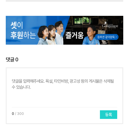
댓글
0
0
/ 300
등록