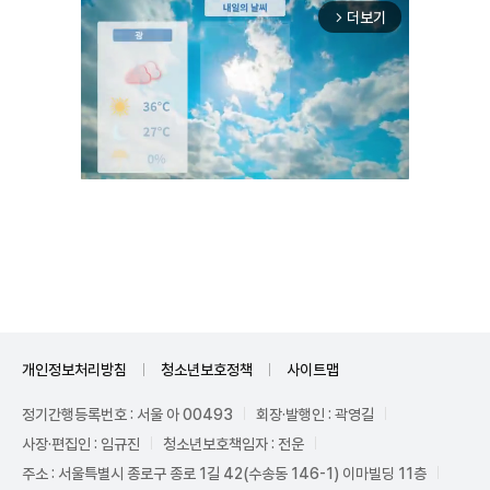
더보기
arrow_forward_ios
Mute
개인정보처리방침
청소년보호정책
사이트맵
정기간행등록번호 : 서울 아 00493
회장·발행인 : 곽영길
사장·편집인 : 임규진
청소년보호책임자 : 전운
주소 : 서울특별시 종로구 종로 1길 42(수송동 146-1) 이마빌딩 11층