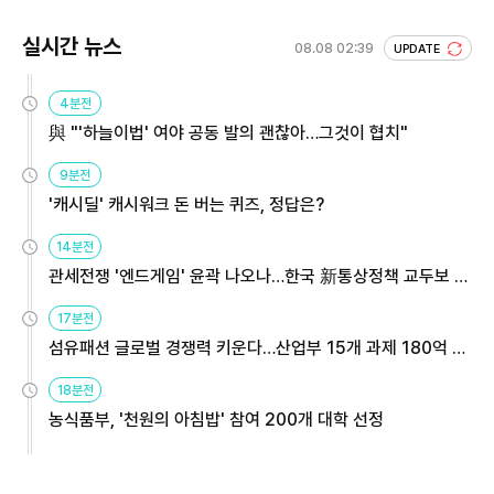
실시간 뉴스
08.08 02:39
UPDATE
4분전
與 "'하늘이법' 여야 공동 발의 괜찮아…그것이 협치"
9분전
'캐시딜' 캐시워크 돈 버는 퀴즈, 정답은?
14분전
관세전쟁 '엔드게임' 윤곽 나오나…한국 新통상정책 교두보 활
용해야
17분전
섬유패션 글로벌 경쟁력 키운다…산업부 15개 과제 180억 지
원
18분전
농식품부, '천원의 아침밥' 참여 200개 대학 선정