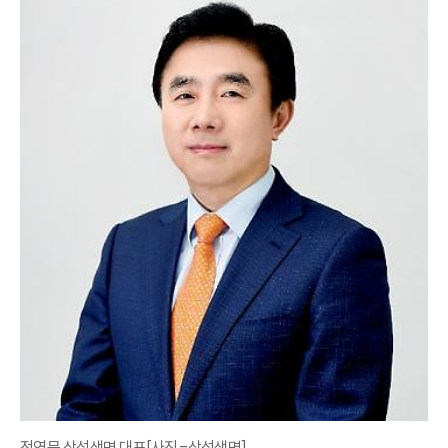
전영묵 삼성생명 대표[사진=삼성생명]