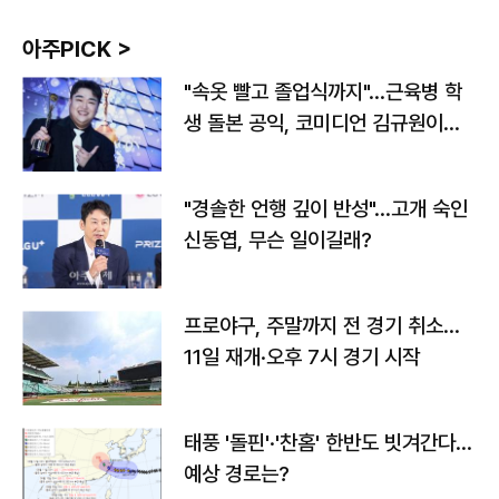
아주PICK >
"속옷 빨고 졸업식까지"…근육병 학
생 돌본 공익, 코미디언 김규원이었
다
"경솔한 언행 깊이 반성"…고개 숙인
신동엽, 무슨 일이길래?
프로야구, 주말까지 전 경기 취소…
11일 재개·오후 7시 경기 시작
태풍 '돌핀'·'찬홈' 한반도 빗겨간다…
예상 경로는?