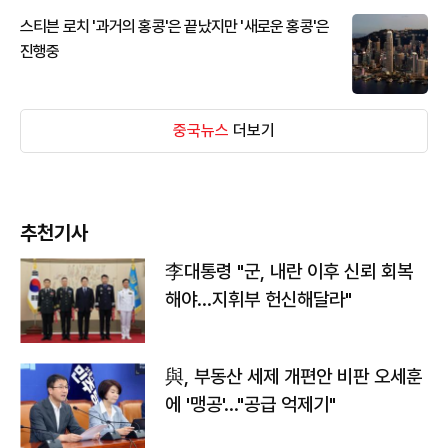
스티븐 로치 '과거의 홍콩'은 끝났지만 '새로운 홍콩'은
진행중
중국뉴스
더보기
추천기사
李대통령 "군, 내란 이후 신뢰 회복
해야…지휘부 헌신해달라"
與, 부동산 세제 개편안 비판 오세훈
에 '맹공'…"공급 억제기"