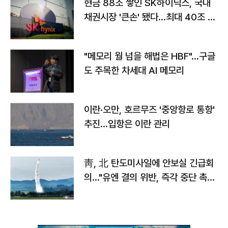
현금 88조 쌓인 SK하이닉스, 국내
채권시장 '큰손' 됐다…최대 40조 투
자
"메모리 월 넘을 해법은 HBF"…구글
도 주목한 차세대 AI 메모리
이란·오만, 호르무즈 '중앙항로 통항'
추진…입항은 이란 관리
靑, 北 탄도미사일에 안보실 긴급회
의…"유엔 결의 위반, 즉각 중단 촉
구"