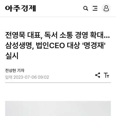
로
아
그
검
전
주
인
색
체
경
메
제
뉴
전영묵 대표, 독서 소통 경영 확대…
삼성생명, 법인CEO 대상 '명경재'
실시
전상현 기자
공
텍
입력 2023-07-06 09:02
유
스
트
크
기