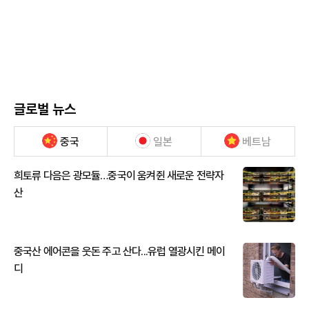
글로벌 뉴스
중국
일본
베트남
희토류 다음은 광모듈…중국이 움켜쥔 새로운 전략자
산
중국산 에어콘을 웃돈 주고 산다...유럽 열광시킨 메이
디