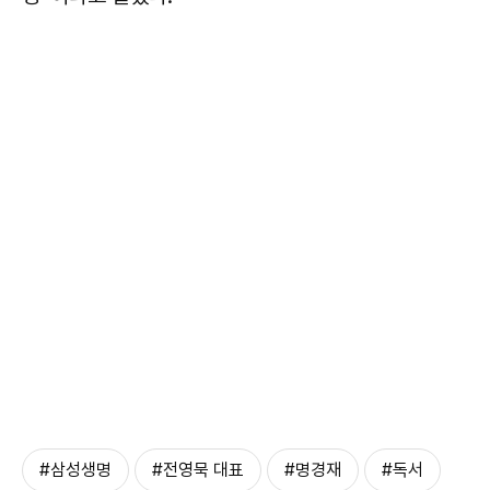
#삼성생명
#전영묵 대표
#명경재
#독서