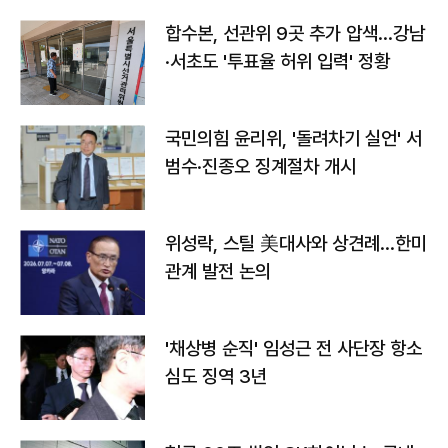
합수본, 선관위 9곳 추가 압색…강남
·서초도 '투표율 허위 입력' 정황
국민의힘 윤리위, '돌려차기 실언' 서
범수·진종오 징계절차 개시
위성락, 스틸 美대사와 상견례…한미
관계 발전 논의
'채상병 순직' 임성근 전 사단장 항소
심도 징역 3년