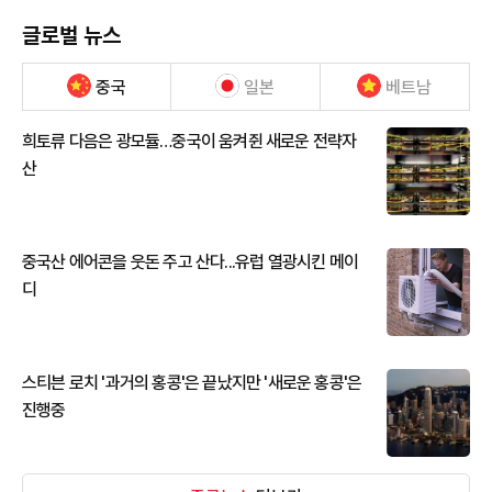
글로벌 뉴스
중국
일본
베트남
희토류 다음은 광모듈…중국이 움켜쥔 새로운 전략자
산
중국산 에어콘을 웃돈 주고 산다...유럽 열광시킨 메이
디
스티븐 로치 '과거의 홍콩'은 끝났지만 '새로운 홍콩'은
진행중