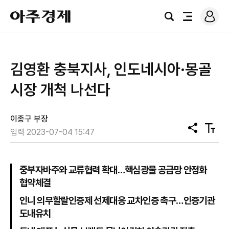
로
아
그
검
전
주
인
색
체
경
메
제
뉴
김영환 충북지사, 인도네시아·몽골
시장 개척 나선다
이종구 부장
공
텍
입력 2023-07-04 15:47
유
스
트
크
기
중부자바주와 교류협력 확대…핵심광물 공급망 안정화
협약체결
인니 의무할랄인증제 선제대응 교차인증 촉구…인증기관
도내유치