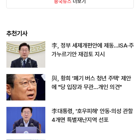
중국뉴스
더보기
추천기사
李, 정부 세제개편안에 제동…ISA·주
가누르기안 재검토 지시
與, 황희 '폐기 버스 청년 주택' 제안
에 "당 입장과 무관…개인 의견"
李대통령, '호우피해' 안동·의성 관할
4개면 특별재난지역 선포