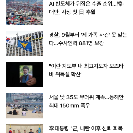
AI 반도체가 뒤집은 수출 순위…韓·
대만, 사상 첫 日 추월
경찰, 9월부터 '제 가족 사건' 못 맡는
다…수사인력 881명 보강
"이란 지도부 내 최고지도자 모즈타
바 위독설 확산"
서울 낮 35도 무더위 계속…동해안
최대 150㎜ 폭우
李대통령 "군, 내란 이후 신뢰 회복