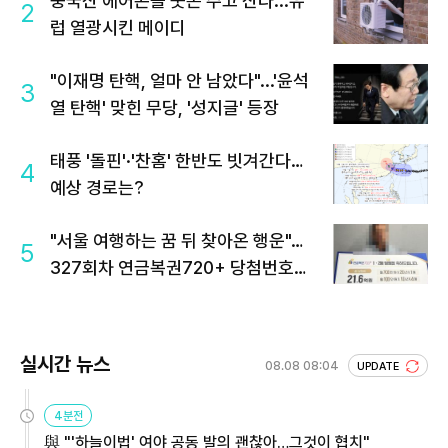
중국산 에어콘을 웃돈 주고 산다...유
2
럽 열광시킨 메이디
"이재명 탄핵, 얼마 안 남았다"...'윤석
3
열 탄핵' 맞힌 무당, '성지글' 등장
태풍 '돌핀'·'찬홈' 한반도 빗겨간다…
4
예상 경로는?
"서울 여행하는 꿈 뒤 찾아온 행운"…
5
327회차 연금복권720+ 당첨번호조
회 주목
실시간 뉴스
08.08 08:04
UPDATE
4분전
與 "'하늘이법' 여야 공동 발의 괜찮아…그것이 협치"