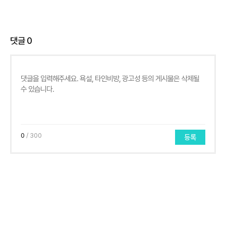
댓글
0
0
/ 300
등록