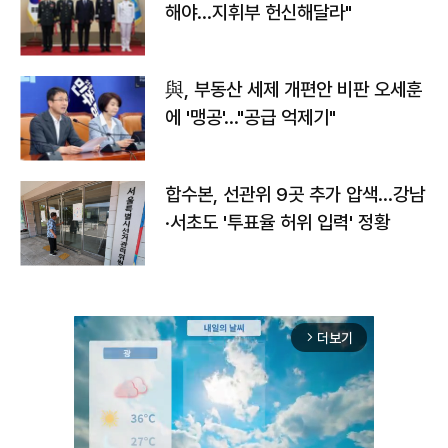
해야…지휘부 헌신해달라"
與, 부동산 세제 개편안 비판 오세훈
에 '맹공'…"공급 억제기"
합수본, 선관위 9곳 추가 압색…강남
·서초도 '투표율 허위 입력' 정황
더보기
arrow_forward_ios