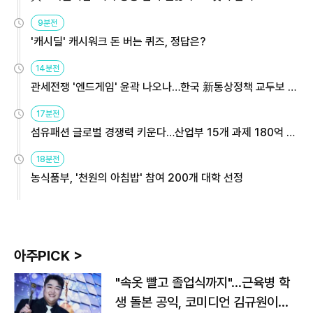
9분전
'캐시딜' 캐시워크 돈 버는 퀴즈, 정답은?
14분전
관세전쟁 '엔드게임' 윤곽 나오나…한국 新통상정책 교두보 활
용해야
17분전
섬유패션 글로벌 경쟁력 키운다…산업부 15개 과제 180억 지
원
18분전
농식품부, '천원의 아침밥' 참여 200개 대학 선정
아주PICK >
"속옷 빨고 졸업식까지"…근육병 학
생 돌본 공익, 코미디언 김규원이었