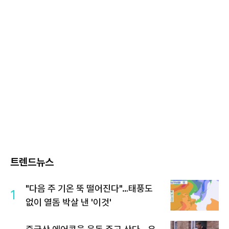
트렌드뉴스
"다음 주 기온 뚝 떨어진다"…태풍도
1
없이 열돔 박살 낸 '이것'