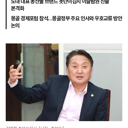
도내 대표 농산물 브랜드 못난이김치 이슬람권 진출
본격화
몽골 경제포럼 참석…몽골정부 주요 인사와 우호교류 방안
논의