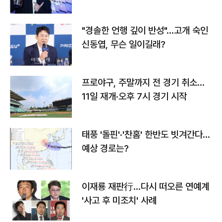
다
"경솔한 언행 깊이 반성"…고개 숙인
신동엽, 무슨 일이길래?
프로야구, 주말까지 전 경기 취소…
11일 재개·오후 7시 경기 시작
태풍 '돌핀'·'찬홈' 한반도 빗겨간다…
예상 경로는?
이재룡 재판行…다시 떠오른 연예계
'사고 후 미조치' 사례