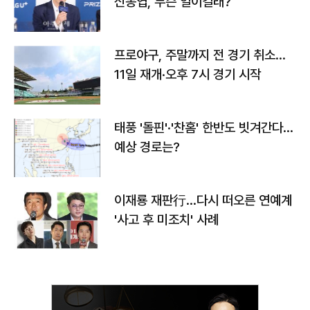
신동엽, 무슨 일이길래?
프로야구, 주말까지 전 경기 취소…
11일 재개·오후 7시 경기 시작
태풍 '돌핀'·'찬홈' 한반도 빗겨간다…
예상 경로는?
이재룡 재판行…다시 떠오른 연예계
'사고 후 미조치' 사례