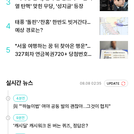
3
열 탄핵' 맞힌 무당, '성지글' 등장
태풍 '돌핀'·'찬홈' 한반도 빗겨간다…
4
예상 경로는?
"서울 여행하는 꿈 뒤 찾아온 행운"…
5
327회차 연금복권720+ 당첨번호조
회 주목
실시간 뉴스
08.08 02:35
UPDATE
4분전
與 "'하늘이법' 여야 공동 발의 괜찮아…그것이 협치"
9분전
'캐시딜' 캐시워크 돈 버는 퀴즈, 정답은?