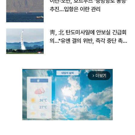
이란·오만, 호르무즈 '중앙항로 통항'
추진…입항은 이란 관리
靑, 北 탄도미사일에 안보실 긴급회
의…"유엔 결의 위반, 즉각 중단 촉
구"
더보기
arrow_forward_ios