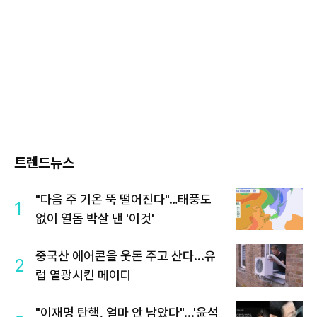
트렌드뉴스
"다음 주 기온 뚝 떨어진다"…태풍도
1
없이 열돔 박살 낸 '이것'
중국산 에어콘을 웃돈 주고 산다...유
2
럽 열광시킨 메이디
"이재명 탄핵, 얼마 안 남았다"...'윤석