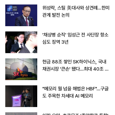
위성락, 스틸 美대사와 상견례…한미
관계 발전 논의
'채상병 순직' 임성근 전 사단장 항소
심도 징역 3년
현금 88조 쌓인 SK하이닉스, 국내
채권시장 '큰손' 됐다…최대 40조 투
자
"메모리 월 넘을 해법은 HBF"…구글
도 주목한 차세대 AI 메모리