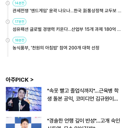
14분전
관세전쟁 '엔드게임' 윤곽 나오나…한국 新통상정책 교두보 활
용해야
17분전
섬유패션 글로벌 경쟁력 키운다…산업부 15개 과제 180억 지
원
18분전
농식품부, '천원의 아침밥' 참여 200개 대학 선정
아주PICK >
"속옷 빨고 졸업식까지"…근육병 학
생 돌본 공익, 코미디언 김규원이었
다
"경솔한 언행 깊이 반성"…고개 숙인