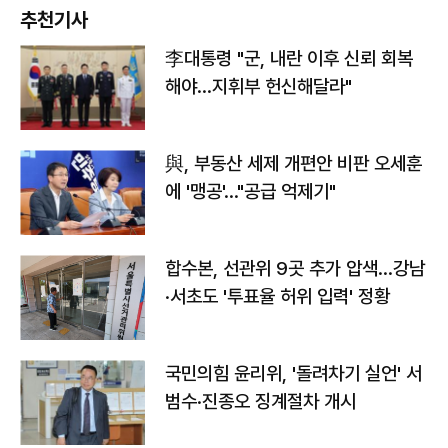
추천기사
李대통령 "군, 내란 이후 신뢰 회복
해야…지휘부 헌신해달라"
與, 부동산 세제 개편안 비판 오세훈
에 '맹공'…"공급 억제기"
합수본, 선관위 9곳 추가 압색…강남
·서초도 '투표율 허위 입력' 정황
국민의힘 윤리위, '돌려차기 실언' 서
범수·진종오 징계절차 개시