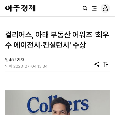
로
아
그
검
전
주
인
색
체
경
메
제
뉴
컬리어스, 아태 부동산 어워즈 '최우
수 에이전시·컨설턴시' 수상
임종언 기자
공
텍
입력 2023-07-04 13:34
유
스
트
크
기