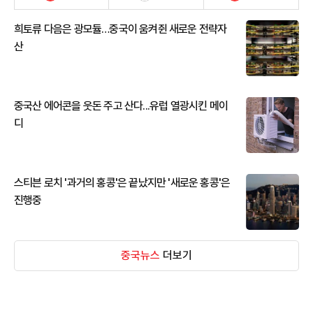
희토류 다음은 광모듈…중국이 움켜쥔 새로운 전략자
산
중국산 에어콘을 웃돈 주고 산다...유럽 열광시킨 메이
디
스티븐 로치 '과거의 홍콩'은 끝났지만 '새로운 홍콩'은
진행중
중국뉴스
더보기