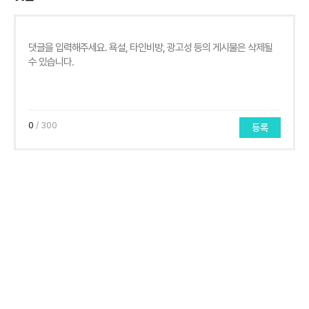
0
/ 300
등록