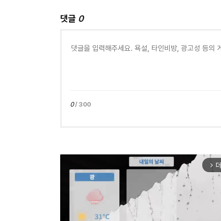
댓글
0
0
/ 300
더
arrow_forward_ios