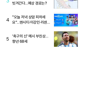
3
빗겨간다…예상 경로는?
"오늘 저녁 상암 피하세
4
요"…맨시티·이강인·리센느
뜬다, 6호선 혼잡 예상
'축구의 신' 메시 부친상…
5
향년 68세