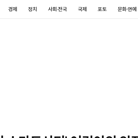
경제
정치
사회·전국
국제
포토
문화·연예