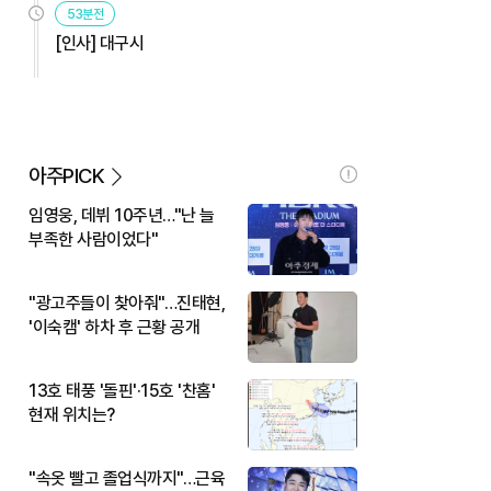
53분전
[인사] 대구시
아주PICK
임영웅, 데뷔 10주년…"난 늘
부족한 사람이었다"
"광고주들이 찾아줘"…진태현,
'이숙캠' 하차 후 근황 공개
13호 태풍 '돌핀'·15호 '찬홈'
현재 위치는?
"속옷 빨고 졸업식까지"…근육