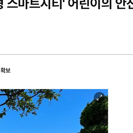
감형 스마트시티' 어린이의 안
 확보
이
미
지
확
대