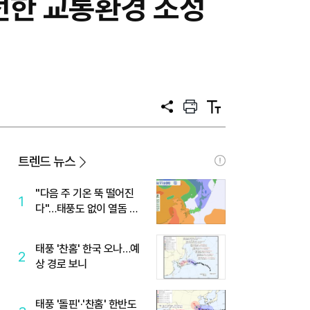
전한 교통환경 조성
공
프
텍
유
린
스
트
트
크
기
트렌드 뉴스
"다음 주 기온 뚝 떨어진
1
다"…태풍도 없이 열돔 박
살 낸 '이것'
태풍 '찬홈' 한국 오나…예
2
상 경로 보니
태풍 '돌핀'·'찬홈' 한반도