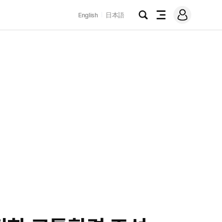
로
English
日本語
그
검
전
인
색
체
메
뉴