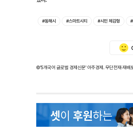
#동해시
#스마트시티
#시민 체감형
©'5개국어 글로벌 경제신문' 아주경제. 무단전재·재배