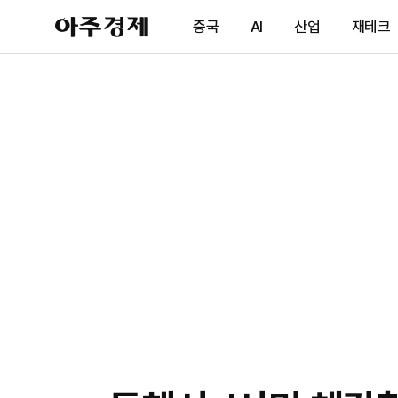
아
중국
AI
산업
재테크
주
경
제