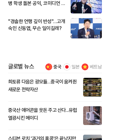
병 학생 돌본 공익, 코미디언 김
규원이었다
"경솔한 언행 깊이 반성"…고개
숙인 신동엽, 무슨 일이길래?
글로벌 뉴스
중국
일본
베트남
희토류 다음은 광모듈…중국이 움켜쥔
새로운 전략자산
중국산 에어콘을 웃돈 주고 산다...유럽
열광시킨 메이디
스티븐 로치 '과거의 홍콩'은 끝났지만