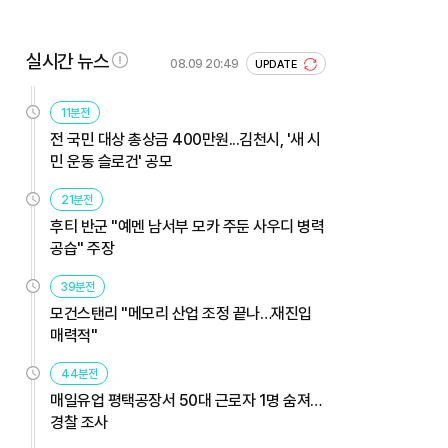
실시간 뉴스
08.09 20:49
UPDATE
11분전
전 국민 대상 총상금 400만원...김천시, '새 시
민 운동 슬로건' 공모
21분전
후티 반군 "예멘 남서부 모카 주둔 사우디 병력
공습" 주장
39분전
모건스탠리 "메모리 산업 조정 끝나…재진입
매력적"
44분전
매일유업 평택공장서 50대 근로자 1명 숨져…
경찰 조사