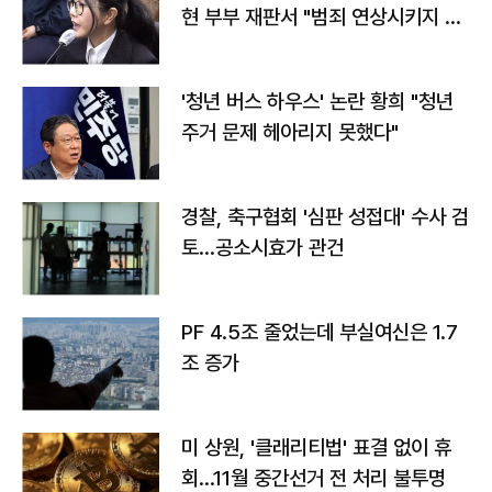
현 부부 재판서 "범죄 연상시키지 말
라"
'청년 버스 하우스' 논란 황희 "청년
주거 문제 헤아리지 못했다"
경찰, 축구협회 '심판 성접대' 수사 검
토…공소시효가 관건
PF 4.5조 줄었는데 부실여신은 1.7
조 증가
미 상원, '클래리티법' 표결 없이 휴
회…11월 중간선거 전 처리 불투명