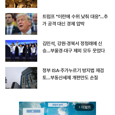
트럼프 "이란에 수위 낮춰 대응"…추
가 공격 대신 경제 압박
김민석, 강원·경북서 정청래에 신
승…부울경·대구 제외 모두 웃었다
정부 ISA·주가누르기 방지법 재검
토…부동산세제 개편안도 손질
더보기
arrow_forward_ios