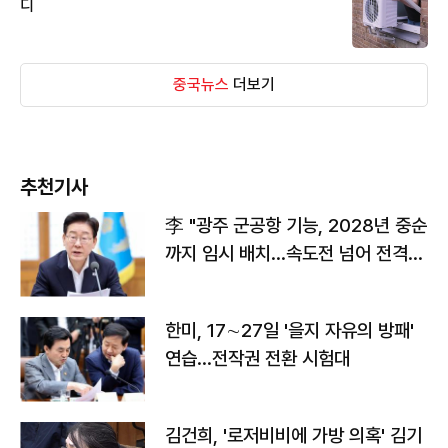
디
중국뉴스
더보기
추천기사
李 "광주 군공항 기능, 2028년 중순
까지 임시 배치…속도전 넘어 전격
전"
한미, 17∼27일 '을지 자유의 방패'
연습…전작권 전환 시험대
김건희, '로저비비에 가방 의혹' 김기