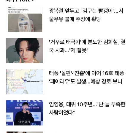
광복절 앞두고 "김구는 빨갱이"…서
울우유 불매 주장에 황당
'거꾸로 태극기'에 분노한 김희철, 결
국 사과…"제 잘못"
태풍 '돌핀'·'찬홈'에 이어 16호 태풍
'페이러우'도 발생…예상 경로 보니
임영웅, 데뷔 10주년…"난 늘 부족한
사람이었다"