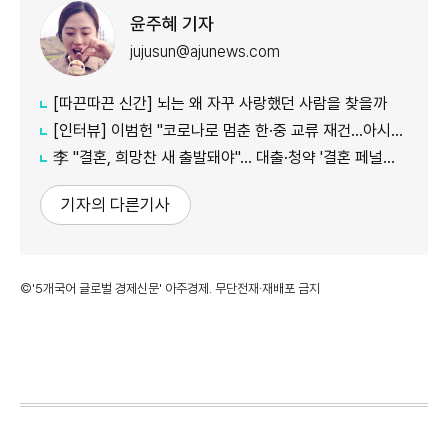
윤주혜 기자
jujusun@ajunews.com
[따끈따끈 신간] 뇌는 왜 자꾸 사랑했던 사람을 찾을까
[인터뷰] 이범헌 "코로나로 멈춘 한·중 교류 재건…아시아 특화 문화 사업 펼칠 것"
李 "결혼, 희망찬 새 출발돼야"… 대출·청약 '결혼 페널티' 손본다
기자의 다른기사
©'5개국어 글로벌 경제신문' 아주경제. 무단전재·재배포 금지