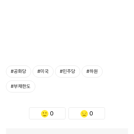
#공화당
#미국
#민주당
#하원
#부채한도
0
0