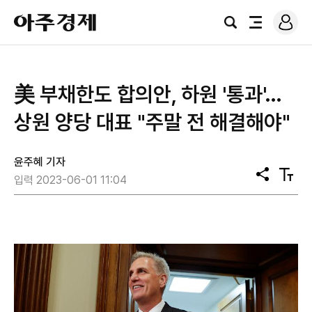
로
아
그
검
전
주
인
색
체
경
메
제
뉴
美 부채한도 합의안, 하원 '통과'…
상원 양당 대표 "주말 전 해결해야"
윤주혜 기자
공
텍
입력 2023-06-01 11:04
유
스
트
크
기