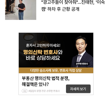
"광고주들이 찾아줘"…진태현, '이숙
캠' 하차 후 근황 공개