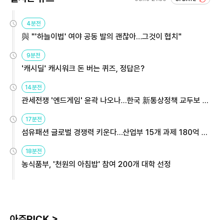
4분전
與 "'하늘이법' 여야 공동 발의 괜찮아…그것이 협치"
9분전
'캐시딜' 캐시워크 돈 버는 퀴즈, 정답은?
14분전
관세전쟁 '엔드게임' 윤곽 나오나…한국 新통상정책 교두보 활
용해야
17분전
섬유패션 글로벌 경쟁력 키운다…산업부 15개 과제 180억 지
원
18분전
농식품부, '천원의 아침밥' 참여 200개 대학 선정
아주PICK >