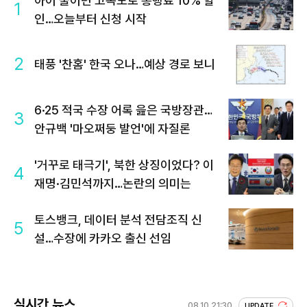
아이 둘이면 고속도로 통행료 10% 할
1
인…오늘부터 신청 시작
2
태풍 '찬홈' 한국 오나…예상 경로 보니
6·25 적국 수장 어록 읊은 국방장관…
3
안규백 '마오쩌둥 발언'에 자질론
'거꾸로 태극기', 북한 상징이었다? 이
4
재명·김민석까지…논란의 의미는
토스뱅크, 데이터 분석 전담조직 신
5
설…수장에 카카오 출신 선임
실시간 뉴스
08.10 21:30
UPDATE