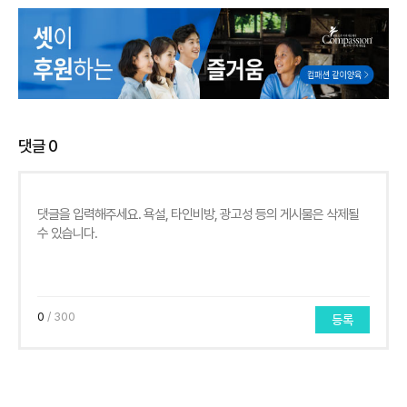
댓글
0
0
/ 300
등록