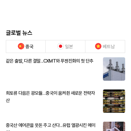
글로벌 뉴스
중국
일본
베트남
같은 출발, 다른 결말...CXMT와 푸젠진화의 첫 단추
희토류 다음은 광모듈…중국이 움켜쥔 새로운 전략자
산
중국산 에어콘을 웃돈 주고 산다...유럽 열광시킨 메이