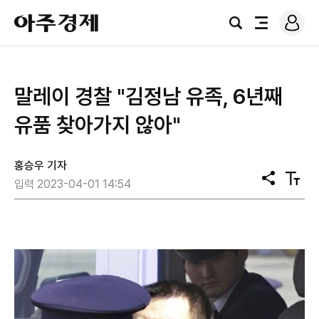
로
아
그
검
전
주
인
색
체
경
메
제
뉴
​말레이 경찰 "김정남 유족, 6년째
유품 찾아가지 않아"
홍승우 기자
공
텍
입력 2023-04-01 14:54
유
스
트
크
기