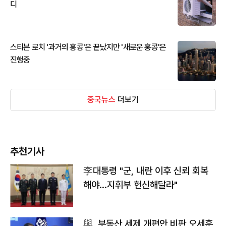
디
스티븐 로치 '과거의 홍콩'은 끝났지만 '새로운 홍콩'은
진행중
중국뉴스
더보기
추천기사
李대통령 "군, 내란 이후 신뢰 회복
해야…지휘부 헌신해달라"
與, 부동산 세제 개편안 비판 오세훈