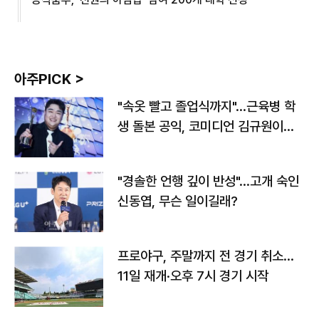
아주PICK >
"속옷 빨고 졸업식까지"…근육병 학
생 돌본 공익, 코미디언 김규원이었
다
"경솔한 언행 깊이 반성"…고개 숙인
신동엽, 무슨 일이길래?
프로야구, 주말까지 전 경기 취소…
11일 재개·오후 7시 경기 시작