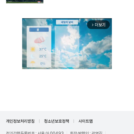
더보기
arrow_forward_ios
Unmute
개인정보처리방침
청소년보호정책
사이트맵
정기간행등록번호 : 서울 아 00493
회장·발행인 : 곽영길