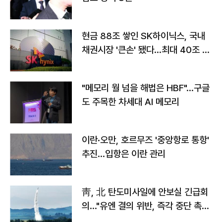
현금 88조 쌓인 SK하이닉스, 국내
채권시장 '큰손' 됐다…최대 40조 투
자
"메모리 월 넘을 해법은 HBF"…구글
도 주목한 차세대 AI 메모리
이란·오만, 호르무즈 '중앙항로 통항'
추진…입항은 이란 관리
靑, 北 탄도미사일에 안보실 긴급회
의…"유엔 결의 위반, 즉각 중단 촉
구"