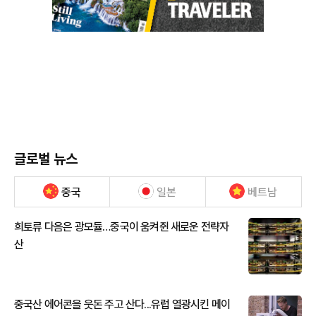
글로벌 뉴스
중국
일본
베트남
희토류 다음은 광모듈…중국이 움켜쥔 새로운 전략자
산
중국산 에어콘을 웃돈 주고 산다...유럽 열광시킨 메이