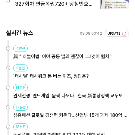
327회차 연금복권720+ 당첨번호조
회 주목
실시간 뉴스
08.08 00:42
UPDATE
4분전
與 "'하늘이법' 여야 공동 발의 괜찮아…그것이 협치"
9분전
'캐시딜' 캐시워크 돈 버는 퀴즈, 정답은?
14분전
관세전쟁 '엔드게임' 윤곽 나오나…한국 新통상정책 교두보 활
용해야
17분전
섬유패션 글로벌 경쟁력 키운다…산업부 15개 과제 180억 지
원
18분전
농식품부, '천원의 아침밥' 참여 200개 대학 선정