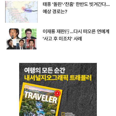
태풍 '돌핀'·'찬홈' 한반도 빗겨간다…
예상 경로는?
이재룡 재판行…다시 떠오른 연예계
'사고 후 미조치' 사례