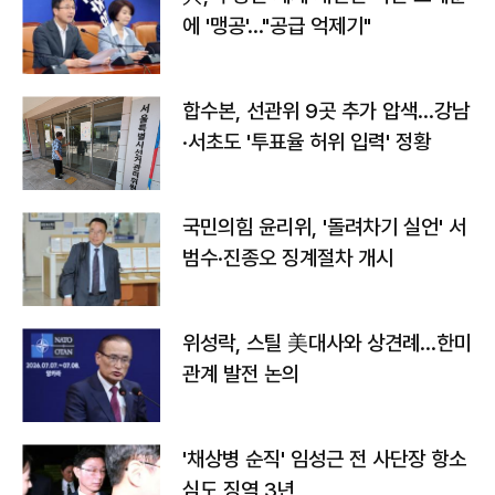
에 '맹공'…"공급 억제기"
합수본, 선관위 9곳 추가 압색…강남
·서초도 '투표율 허위 입력' 정황
국민의힘 윤리위, '돌려차기 실언' 서
범수·진종오 징계절차 개시
위성락, 스틸 美대사와 상견례…한미
관계 발전 논의
'채상병 순직' 임성근 전 사단장 항소
심도 징역 3년