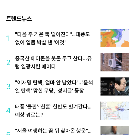
트렌드뉴스
"다음 주 기온 뚝 떨어진다"…태풍도
1
없이 열돔 박살 낸 '이것'
중국산 에어콘을 웃돈 주고 산다...유
2
럽 열광시킨 메이디
"이재명 탄핵, 얼마 안 남았다"...'윤석
3
열 탄핵' 맞힌 무당, '성지글' 등장
태풍 '돌핀'·'찬홈' 한반도 빗겨간다…
4
예상 경로는?
"서울 여행하는 꿈 뒤 찾아온 행운"…
5