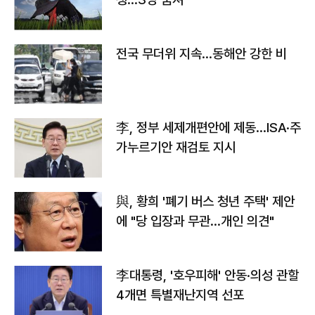
전국 무더위 지속…동해안 강한 비
李, 정부 세제개편안에 제동…ISA·주
가누르기안 재검토 지시
與, 황희 '폐기 버스 청년 주택' 제안
에 "당 입장과 무관…개인 의견"
李대통령, '호우피해' 안동·의성 관할
4개면 특별재난지역 선포