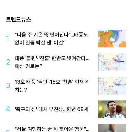
트렌드뉴스
"다음 주 기온 뚝 떨어진다"…태풍도
1
없이 열돔 박살 낸 '이것'
태풍 '돌핀'·'찬홈' 한반도 빗겨간다…
2
예상 경로는?
13호 태풍 '돌핀'·15호 '찬홈' 현재 위
3
치는?
4
'축구의 신' 메시 부친상…향년 68세
"서울 여행하는 꿈 뒤 찾아온 행운"…