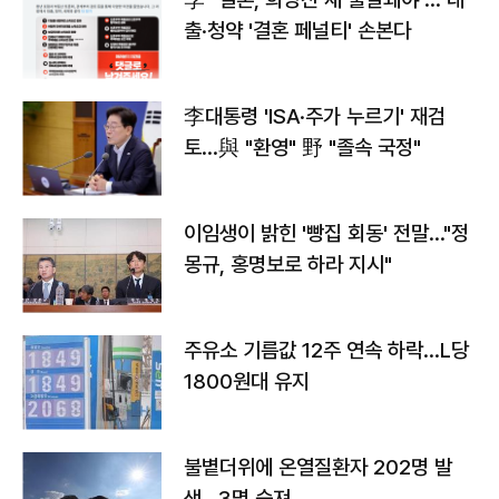
출·청약 '결혼 페널티' 손본다
李대통령 'ISA·주가 누르기' 재검
토…與 "환영" 野 "졸속 국정"
이임생이 밝힌 '빵집 회동' 전말…"정
몽규, 홍명보로 하라 지시"
주유소 기름값 12주 연속 하락…L당
1800원대 유지
불볕더위에 온열질환자 202명 발
생…3명 숨져