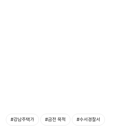
#강남주택가
#금전 목적
#수서경찰서