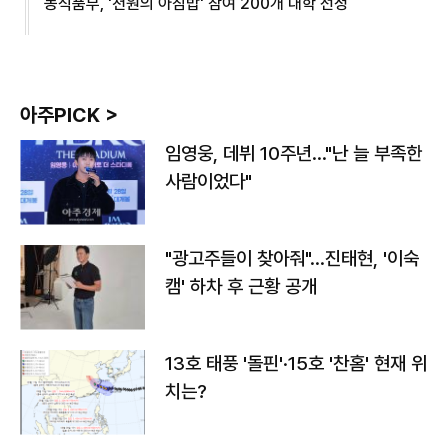
농식품부, '천원의 아침밥' 참여 200개 대학 선정
아주PICK >
임영웅, 데뷔 10주년…"난 늘 부족한
사람이었다"
"광고주들이 찾아줘"…진태현, '이숙
캠' 하차 후 근황 공개
13호 태풍 '돌핀'·15호 '찬홈' 현재 위
치는?