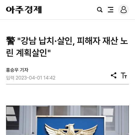
로
아
그
검
전
주
인
색
체
경
메
제
뉴
警 "강남 납치·살인, 피해자 재산 노
린 계획살인"
홍승우 기자
공
텍
입력 2023-04-01 14:42
유
스
트
크
기