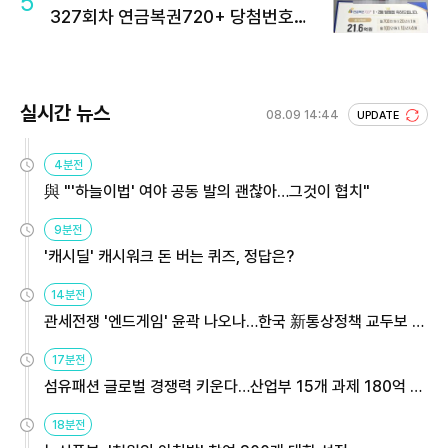
5
327회차 연금복권720+ 당첨번호조
회 주목
실시간 뉴스
08.09 14:44
UPDATE
4분전
與 "'하늘이법' 여야 공동 발의 괜찮아…그것이 협치"
9분전
'캐시딜' 캐시워크 돈 버는 퀴즈, 정답은?
14분전
관세전쟁 '엔드게임' 윤곽 나오나…한국 新통상정책 교두보 활
용해야
17분전
섬유패션 글로벌 경쟁력 키운다…산업부 15개 과제 180억 지
원
18분전