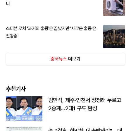
디
스티븐 로치 '과거의 홍콩'은 끝났지만 '새로운 홍콩'은
진행중
중국뉴스
더보기
추천기사
김민석, 제주·인천서 정청래 누르고
2승째…2대1 구도 완성
李 "결혼, 희망찬 새 출발돼야"… 대