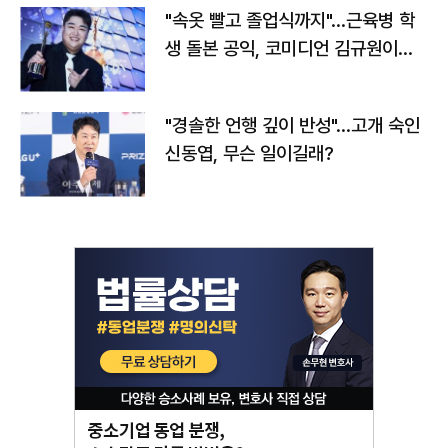
"속옷 빨고 졸업식까지"…근육병 학
생 돌본 공익, 코미디언 김규원이었
다
"경솔한 언행 깊이 반성"…고개 숙인
신동엽, 무슨 일이길래?