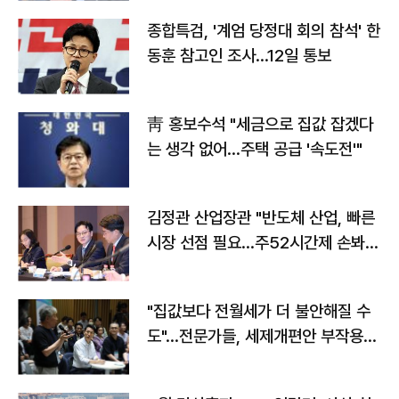
종합특검, '계엄 당정대 회의 참석' 한
동훈 참고인 조사...12일 통보
靑 홍보수석 "세금으로 집값 잡겠다
는 생각 없어…주택 공급 '속도전'"
김정관 산업장관 "반도체 산업, 빠른
시장 선점 필요…주52시간제 손봐
야"
"집값보다 전월세가 더 불안해질 수
도"…전문가들, 세제개편안 부작용
우려