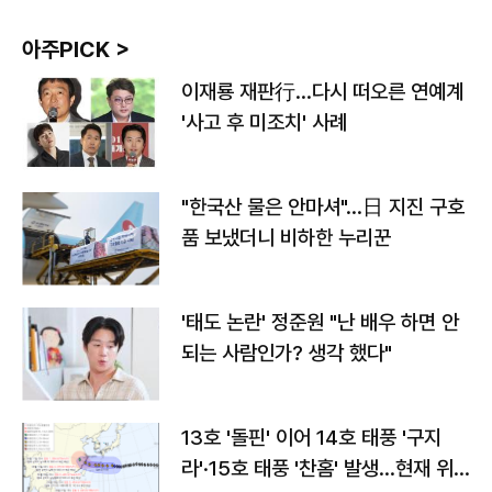
아주PICK >
이재룡 재판行…다시 떠오른 연예계
'사고 후 미조치' 사례
"한국산 물은 안마셔"…日 지진 구호
품 보냈더니 비하한 누리꾼
'태도 논란' 정준원 "난 배우 하면 안
되는 사람인가? 생각 했다"
13호 '돌핀' 이어 14호 태풍 '구지
라'·15호 태풍 '찬홈' 발생…현재 위