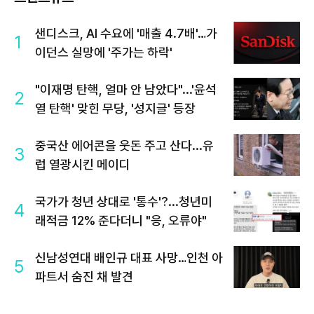
샌디스크, AI 수요에 '매출 4.7배'…가
1
이던스 실망에 '주가는 하락'
"이재명 탄핵, 얼마 안 남았다"...'윤석
2
열 탄핵' 맞힌 무당, '성지글' 등장
중국산 에어콘을 웃돈 주고 산다...유
3
럽 열광시킨 메이디
국가가 청년 상대로 '통수'?...청년미
4
래적금 12% 준다더니 "응, 오류야"
신남성연대 배인규 대표 사망…인천 아
5
파트서 숨진 채 발견