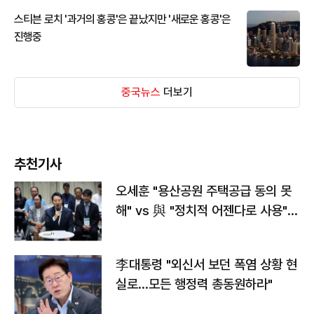
스티븐 로치 '과거의 홍콩'은 끝났지만 '새로운 홍콩'은
진행중
중국뉴스
더보기
추천기사
오세훈 "용산공원 주택공급 동의 못
해" vs 與 "정치적 어젠다로 사용"
맞불
李대통령 "외신서 보던 폭염 상황 현
실로…모든 행정력 총동원하라"