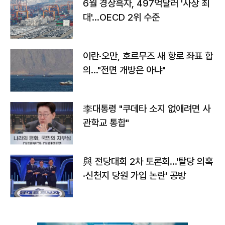
6월 경상흑자, 497억달러 '사상 최
대'…OECD 2위 수준
이란·오만, 호르무즈 새 항로 좌표 합
의…"전면 개방은 아냐"
李대통령 "쿠데타 소지 없애려면 사
관학교 통합"
與 전당대회 2차 토론회…'탈당 의혹
·신천지 당원 가입 논란' 공방