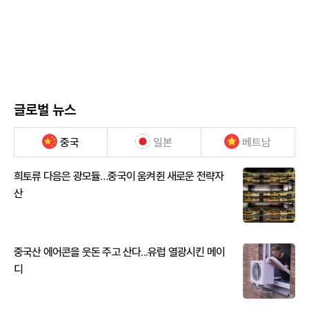
글로벌 뉴스
중국
일본
베트남
희토류 다음은 광모듈…중국이 움켜쥔 새로운 전략자
산
중국산 에어콘을 웃돈 주고 산다...유럽 열광시킨 메이
디