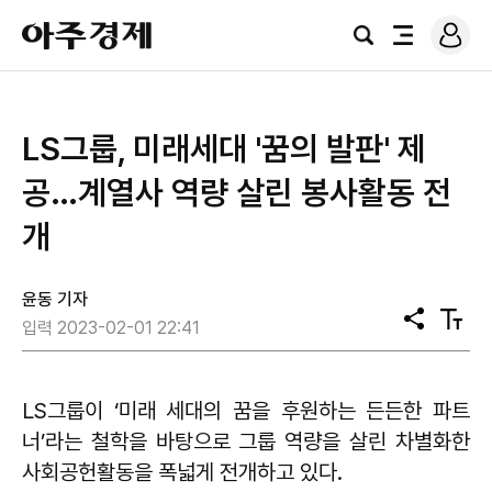
로
아
그
검
전
주
인
색
체
경
메
제
뉴
​LS그룹, 미래세대 '꿈의 발판' 제
공…계열사 역량 살린 봉사활동 전
개
윤동 기자
공
텍
입력 2023-02-01 22:41
유
스
트
크
기
LS그룹이 ‘미래 세대의 꿈을 후원하는 든든한 파트
너’라는 철학을 바탕으로 그룹 역량을 살린 차별화한
사회공헌활동을 폭넓게 전개하고 있다.