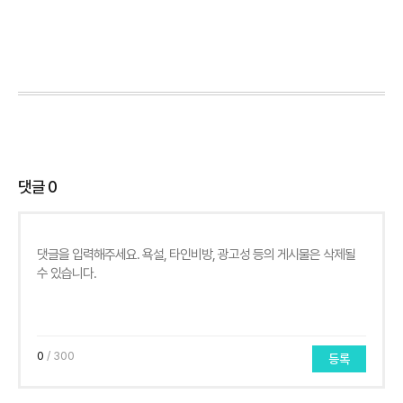
댓글
0
0
/ 300
등록