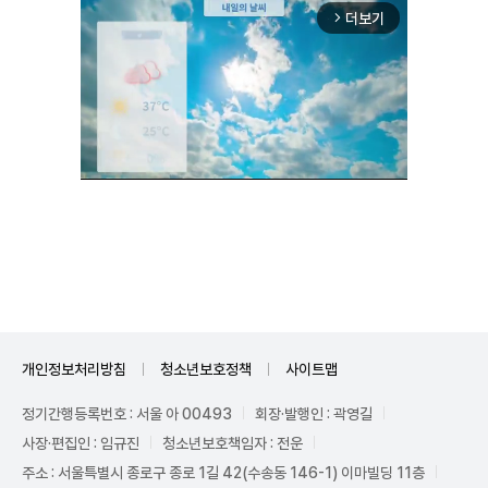
더보기
arrow_forward_ios
Mute
개인정보처리방침
청소년보호정책
사이트맵
정기간행등록번호 : 서울 아 00493
회장·발행인 : 곽영길
사장·편집인 : 임규진
청소년보호책임자 : 전운
주소 : 서울특별시 종로구 종로 1길 42(수송동 146-1) 이마빌딩 11층