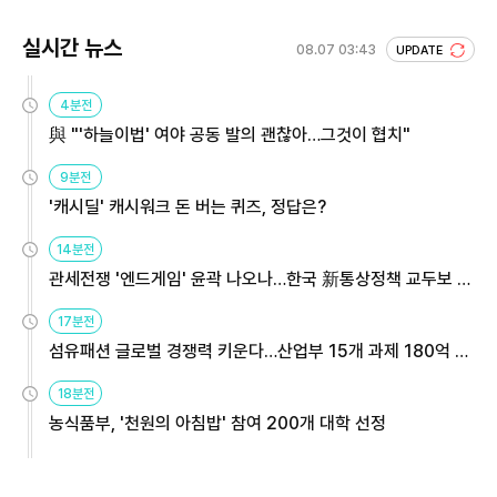
실시간 뉴스
08.07 03:43
UPDATE
4분전
與 "'하늘이법' 여야 공동 발의 괜찮아…그것이 협치"
9분전
'캐시딜' 캐시워크 돈 버는 퀴즈, 정답은?
14분전
관세전쟁 '엔드게임' 윤곽 나오나…한국 新통상정책 교두보 활
용해야
17분전
섬유패션 글로벌 경쟁력 키운다…산업부 15개 과제 180억 지
원
18분전
농식품부, '천원의 아침밥' 참여 200개 대학 선정