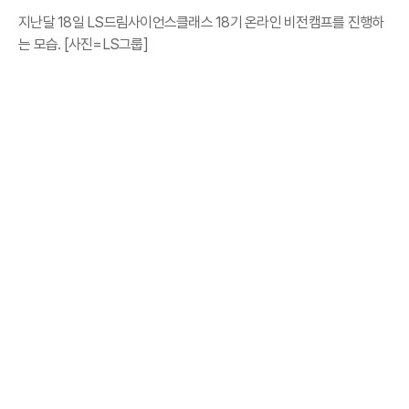
지난달 18일 LS드림사이언스클래스 18기 온라인 비전캠프를 진행하
는 모습. [사진=LS그룹]