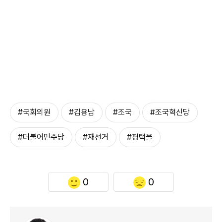
#국회의원
#김용남
#조국
#조국혁신당
#더불어민주당
#재선거
#평택을
0
0