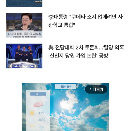
李대통령 "쿠데타 소지 없애려면 사
관학교 통합"
與 전당대회 2차 토론회…'탈당 의혹
·신천지 당원 가입 논란' 공방
더보기
arrow_forward_ios