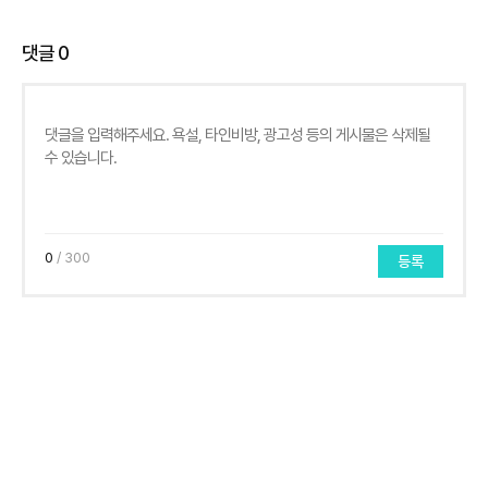
댓글
0
0
/ 300
등록