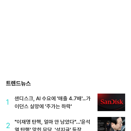
트렌드뉴스
샌디스크, AI 수요에 '매출 4.7배'…가
1
이던스 실망에 '주가는 하락'
"이재명 탄핵, 얼마 안 남았다"...'윤석
2
열 탄핵' 맞힌 무당, '성지글' 등장