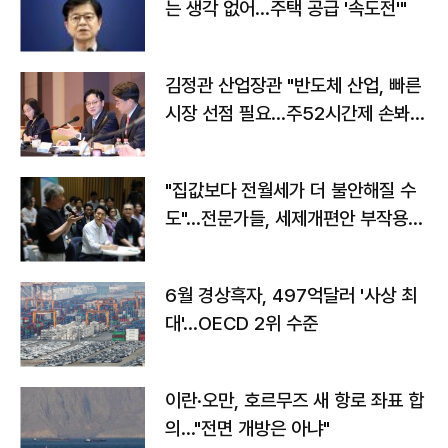
는 생각 없어…주택 공급 '속도전'"
김정관 산업장관 "반도체 산업, 빠른
시장 선점 필요…주52시간제 손봐
야"
"집값보다 전월세가 더 불안해질 수
도"…전문가들, 세제개편안 부작용
우려
6월 경상흑자, 497억달러 '사상 최
대'…OECD 2위 수준
이란·오만, 호르무즈 새 항로 좌표 합
의…"전면 개방은 아냐"