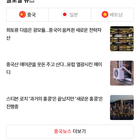
중국
일본
베트남
희토류 다음은 광모듈…중국이 움켜쥔 새로운 전략자
산
중국산 에어콘을 웃돈 주고 산다...유럽 열광시킨 메이
디
스티븐 로치 '과거의 홍콩'은 끝났지만 '새로운 홍콩'은
진행중
중국뉴스
더보기