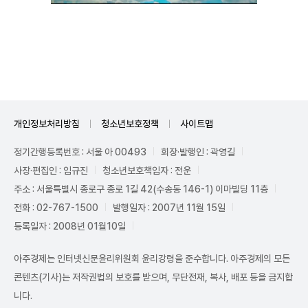
Unmute
개인정보처리방침
청소년보호정책
사이트맵
정기간행등록번호 : 서울 아 00493
회장·발행인 : 곽영길
사장·편집인 : 임규진
청소년보호책임자 : 전운
주소 : 서울특별시 종로구 종로 1길 42(수송동 146-1) 이마빌딩 11층
전화 : 02-767-1500
발행일자 : 2007년 11월 15일
등록일자 : 2008년 01월10일
아주경제는 인터넷신문윤리위원회 윤리강령을 준수합니다. 아주경제의 모든
콘텐츠(기사)는 저작권법의 보호를 받으며, 무단전재, 복사, 배포 등을 금지합
니다.