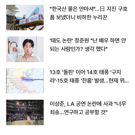
"한국산 물은 안마셔"…日 지진 구호
품 보냈더니 비하한 누리꾼
'태도 논란' 정준원 "난 배우 하면 안
되는 사람인가? 생각 했다"
13호 '돌핀' 이어 14호 태풍 '구지
라'·15호 태풍 '찬홈' 발생…현재 위
치와 이동경로는?
이상준, LA 공연 논란에 사과 "너무
죄송…연구하고 공부할 것"