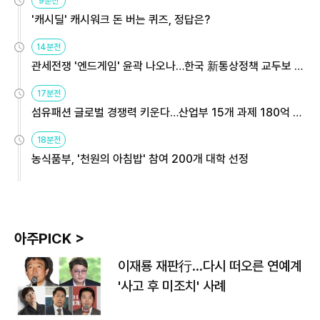
9분전
'캐시딜' 캐시워크 돈 버는 퀴즈, 정답은?
14분전
관세전쟁 '엔드게임' 윤곽 나오나…한국 新통상정책 교두보 활
용해야
17분전
섬유패션 글로벌 경쟁력 키운다…산업부 15개 과제 180억 지
원
18분전
농식품부, '천원의 아침밥' 참여 200개 대학 선정
아주PICK >
이재룡 재판行…다시 떠오른 연예계
'사고 후 미조치' 사례