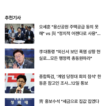
추천기사
오세훈 "용산공원 주택공급 동의 못
해" vs 與 "정치적 어젠다로 사용"
맞불
李대통령 "외신서 보던 폭염 상황 현
실로…모든 행정력 총동원하라"
종합특검, '계엄 당정대 회의 참석' 한
동훈 참고인 조사...12일 통보
靑 홍보수석 "세금으로 집값 잡겠다