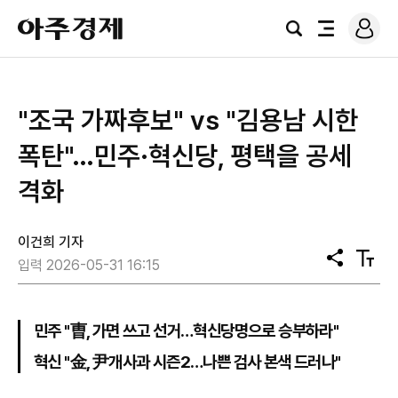
로
아
그
검
전
주
인
색
체
경
메
제
뉴
"조국 가짜후보" vs "김용남 시한
폭탄"…민주·혁신당, 평택을 공세
격화
이건희 기자
공
텍
입력 2026-05-31 16:15
유
스
트
크
기
민주 "曺, 가면 쓰고 선거…혁신당명으로 승부하라"
혁신 "金, 尹개사과 시즌2…나쁜 검사 본색 드러나"