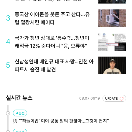
중국산 에어콘을 웃돈 주고 산다...유
3
럽 열광시킨 메이디
국가가 청년 상대로 '통수'?...청년미
4
래적금 12% 준다더니 "응, 오류야"
신남성연대 배인규 대표 사망…인천 아
5
파트서 숨진 채 발견
실시간 뉴스
08.07 06:19
UPDATE
4분전
與 "'하늘이법' 여야 공동 발의 괜찮아…그것이 협치"