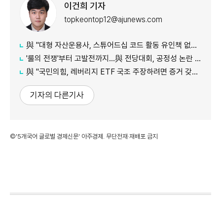
이건희 기자
topkeontop12@ajunews.com
與 "대형 자산운용사, 스튜어드십 코드 활동 유인책 없다고 해"
'룰의 전쟁'부터 고발전까지…與 전당대회, 공정성 논란 계속
​​​​​​​與 "국민의힘, 레버리지 ETF 국조 주장하려면 증거 갖고 와야"
기자의 다른기사
©'5개국어 글로벌 경제신문' 아주경제. 무단전재·재배포 금지