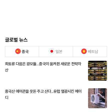
글로벌 뉴스
중국
일본
베트남
희토류 다음은 광모듈…중국이 움켜쥔 새로운 전략자
산
중국산 에어콘을 웃돈 주고 산다...유럽 열광시킨 메이
디