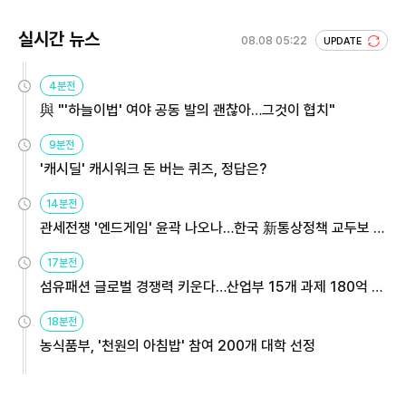
실시간 뉴스
08.08 05:22
UPDATE
4분전
與 "'하늘이법' 여야 공동 발의 괜찮아…그것이 협치"
9분전
'캐시딜' 캐시워크 돈 버는 퀴즈, 정답은?
14분전
관세전쟁 '엔드게임' 윤곽 나오나…한국 新통상정책 교두보 활
용해야
17분전
섬유패션 글로벌 경쟁력 키운다…산업부 15개 과제 180억 지
원
18분전
농식품부, '천원의 아침밥' 참여 200개 대학 선정