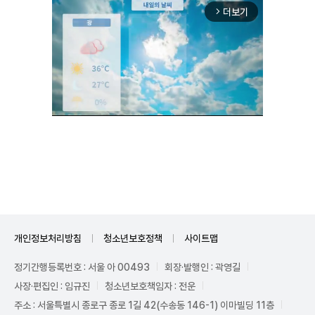
더보기
arrow_forward_ios
Unmute
개인정보처리방침
청소년보호정책
사이트맵
정기간행등록번호 : 서울 아 00493
회장·발행인 : 곽영길
사장·편집인 : 임규진
청소년보호책임자 : 전운
주소 : 서울특별시 종로구 종로 1길 42(수송동 146-1) 이마빌딩 11층