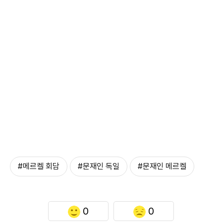
#메르켈 회담
#문재인 독일
#문재인 메르켈
0
0