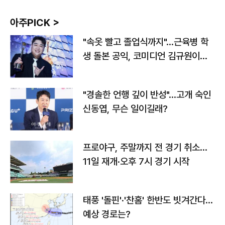
아주PICK >
"속옷 빨고 졸업식까지"…근육병 학
생 돌본 공익, 코미디언 김규원이었
다
"경솔한 언행 깊이 반성"…고개 숙인
신동엽, 무슨 일이길래?
프로야구, 주말까지 전 경기 취소…
11일 재개·오후 7시 경기 시작
태풍 '돌핀'·'찬홈' 한반도 빗겨간다…
예상 경로는?