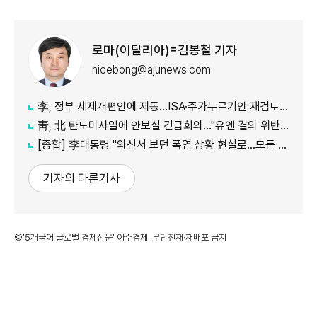
로마(이탈리아)=김봉철 기자
nicebong@ajunews.com
李, 정부 세제개편안에 제동…ISA·주가누르기안 재검토 지시
靑, 北 탄도미사일에 안보실 긴급회의…"유엔 결의 위반, 즉각 중단 촉구"
[종합] 李대통령 "외신서 보던 폭염 상황 현실로…모든 행정력 총동원하라"
기자의 다른기사
©'5개국어 글로벌 경제신문' 아주경제. 무단전재·재배포 금지