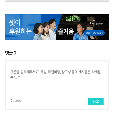
댓글
0
0
/ 300
등록