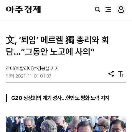
로
아
그
검
전
주
인
색
체
경
메
제
뉴
​文, ‘퇴임’ 메르켈 獨 총리와 회
담…“그동안 노고에 사의”
로마(이탈리아)=김봉철 기자
공
텍
입력 2021-11-01 01:37
유
스
트
크
기
G20 정상회의 계기 성사…한반도 평화 노력 지지