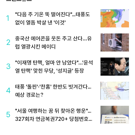
"다음 주 기온 뚝 떨어진다"…태풍도
1
없이 열돔 박살 낸 '이것'
중국산 에어콘을 웃돈 주고 산다...유
2
럽 열광시킨 메이디
"이재명 탄핵, 얼마 안 남았다"...'윤석
3
열 탄핵' 맞힌 무당, '성지글' 등장
태풍 '돌핀'·'찬홈' 한반도 빗겨간다…
4
예상 경로는?
"서울 여행하는 꿈 뒤 찾아온 행운"…
5
327회차 연금복권720+ 당첨번호조
회 주목