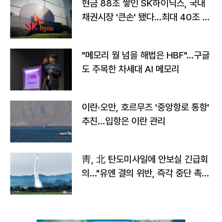
현금 88조 쌓인 SK하이닉스, 국내
채권시장 '큰손' 됐다…최대 40조 투
자
"메모리 월 넘을 해법은 HBF"…구글
도 주목한 차세대 AI 메모리
이란·오만, 호르무즈 '중앙항로 통항'
추진…입항은 이란 관리
靑, 北 탄도미사일에 안보실 긴급회
의…"유엔 결의 위반, 즉각 중단 촉
구"