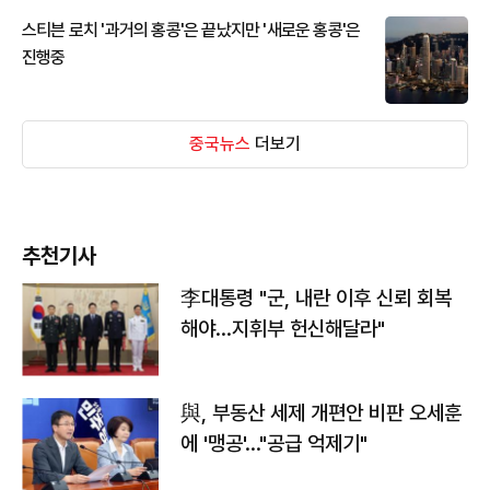
스티븐 로치 '과거의 홍콩'은 끝났지만 '새로운 홍콩'은
진행중
중국뉴스
더보기
추천기사
李대통령 "군, 내란 이후 신뢰 회복
해야…지휘부 헌신해달라"
與, 부동산 세제 개편안 비판 오세훈
에 '맹공'…"공급 억제기"