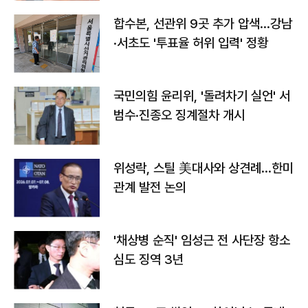
합수본, 선관위 9곳 추가 압색…강남
·서초도 '투표율 허위 입력' 정황
국민의힘 윤리위, '돌려차기 실언' 서
범수·진종오 징계절차 개시
위성락, 스틸 美대사와 상견례…한미
관계 발전 논의
'채상병 순직' 임성근 전 사단장 항소
심도 징역 3년