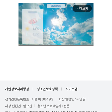
더보기
arrow_forward_ios
Unmute
개인정보처리방침
청소년보호정책
사이트맵
정기간행등록번호 : 서울 아 00493
회장·발행인 : 곽영길
사장·편집인 : 임규진
청소년보호책임자 : 전운