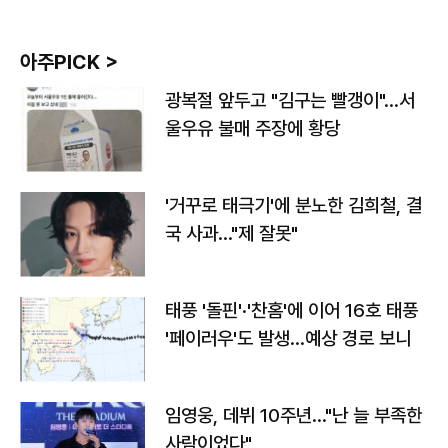
아주PICK >
광복절 앞두고 "김구는 빨갱이"…서
울우유 불매 주장에 황당
'거꾸로 태극기'에 분노한 김희철, 결
국 사과…"제 잘못"
태풍 '돌핀'·'찬홈'에 이어 16호 태풍
'페이러우'도 발생…예상 경로 보니
임영웅, 데뷔 10주년…"난 늘 부족한
사람이었다"