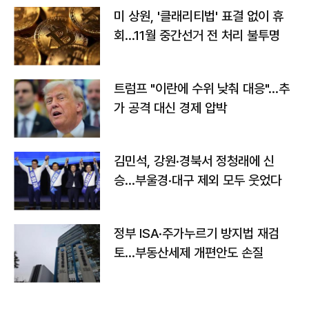
미 상원, '클래리티법' 표결 없이 휴
회…11월 중간선거 전 처리 불투명
트럼프 "이란에 수위 낮춰 대응"…추
가 공격 대신 경제 압박
김민석, 강원·경북서 정청래에 신
승…부울경·대구 제외 모두 웃었다
정부 ISA·주가누르기 방지법 재검
토…부동산세제 개편안도 손질