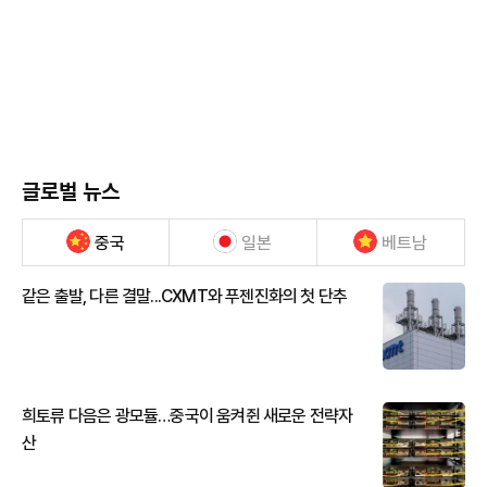
글로벌 뉴스
중국
일본
베트남
같은 출발, 다른 결말...CXMT와 푸젠진화의 첫 단추
희토류 다음은 광모듈…중국이 움켜쥔 새로운 전략자
산