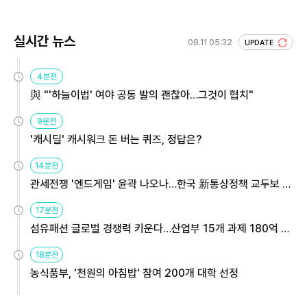
실시간 뉴스
08.11 05:32
UPDATE
4분전
與 "'하늘이법' 여야 공동 발의 괜찮아…그것이 협치"
9분전
'캐시딜' 캐시워크 돈 버는 퀴즈, 정답은?
14분전
관세전쟁 '엔드게임' 윤곽 나오나…한국 新통상정책 교두보 활
용해야
17분전
섬유패션 글로벌 경쟁력 키운다…산업부 15개 과제 180억 지
원
18분전
농식품부, '천원의 아침밥' 참여 200개 대학 선정