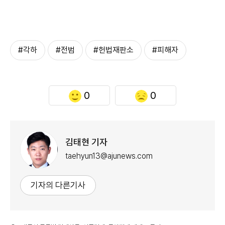
#각하
#전범
#헌법재판소
#피해자
0
0
김태현 기자
taehyun13@ajunews.com
기자의 다른기사