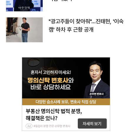
"광고주들이 찾아줘"…진태현, '이숙
캠' 하차 후 근황 공개