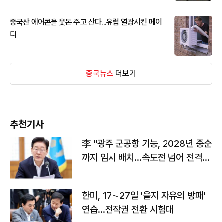
중국산 에어콘을 웃돈 주고 산다...유럽 열광시킨 메이
디
중국뉴스
더보기
추천기사
李 "광주 군공항 기능, 2028년 중순
까지 임시 배치…속도전 넘어 전격
전"
한미, 17∼27일 '을지 자유의 방패'
연습…전작권 전환 시험대