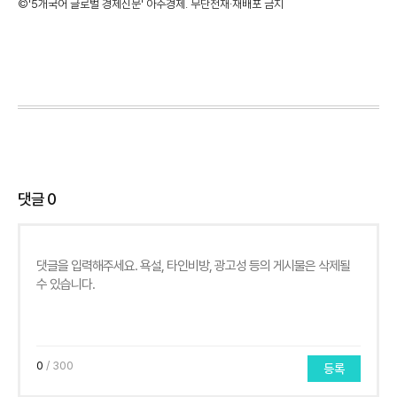
©'5개국어 글로벌 경제신문' 아주경제. 무단전재·재배포 금지
댓글
0
0
/ 300
등록