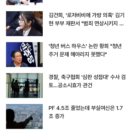
김건희, '로저비비에 가방 의혹' 김기
현 부부 재판서 "범죄 연상시키지 말
라"
'청년 버스 하우스' 논란 황희 "청년
주거 문제 헤아리지 못했다"
경찰, 축구협회 '심판 성접대' 수사 검
토…공소시효가 관건
PF 4.5조 줄었는데 부실여신은 1.7
조 증가