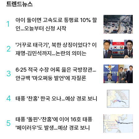
트렌드뉴스
아이 둘이면 고속도로 통행료 10% 할
1
인…오늘부터 신청 시작
'거꾸로 태극기', 북한 상징이었다? 이
2
재명·김민석까지…논란의 의미는
6·25 적국 수장 어록 읊은 국방장관…
3
안규백 '마오쩌둥 발언'에 자질론
4
태풍 '찬홈' 한국 오나…예상 경로 보니
태풍 '돌핀'·'찬홈'에 이어 16호 태풍
5
'페이러우'도 발생…예상 경로 보니