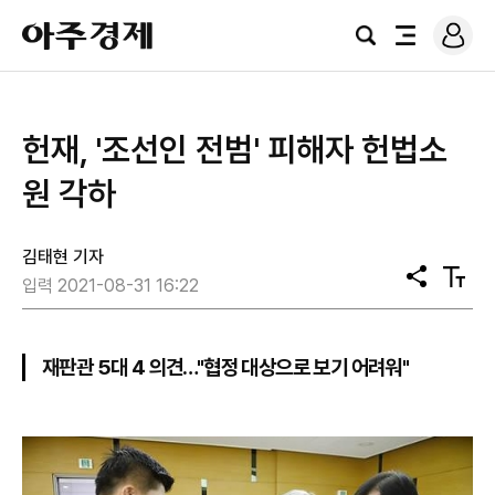
로
아
그
검
전
주
인
색
체
경
메
제
뉴
헌재, '조선인 전범' 피해자 헌법소
원 각하
김태현 기자
공
텍
입력 2021-08-31 16:22
유
스
트
크
기
재판관 5대 4 의견…"협정 대상으로 보기 어려워"