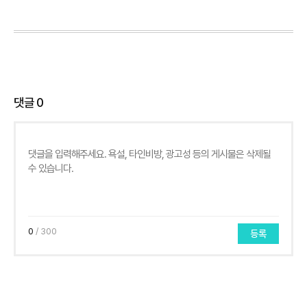
댓글
0
0
/ 300
등록