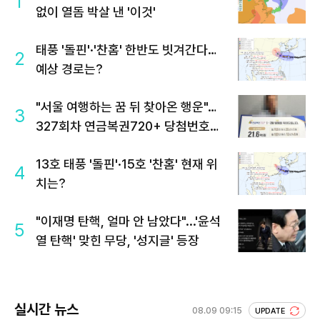
1
없이 열돔 박살 낸 '이것'
태풍 '돌핀'·'찬홈' 한반도 빗겨간다…
2
예상 경로는?
"서울 여행하는 꿈 뒤 찾아온 행운"…
3
327회차 연금복권720+ 당첨번호조
회 주목
13호 태풍 '돌핀'·15호 '찬홈' 현재 위
4
치는?
"이재명 탄핵, 얼마 안 남았다"...'윤석
5
열 탄핵' 맞힌 무당, '성지글' 등장
실시간 뉴스
08.09 09:15
UPDATE