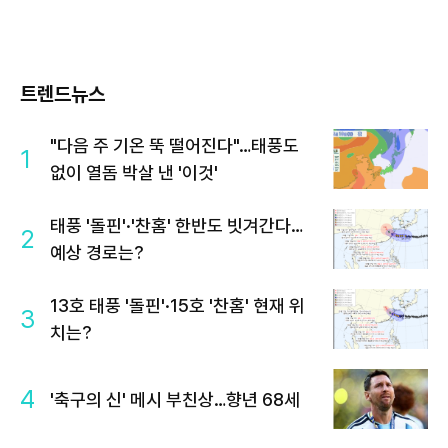
트렌드뉴스
"다음 주 기온 뚝 떨어진다"…태풍도
1
없이 열돔 박살 낸 '이것'
태풍 '돌핀'·'찬홈' 한반도 빗겨간다…
2
예상 경로는?
13호 태풍 '돌핀'·15호 '찬홈' 현재 위
3
치는?
4
'축구의 신' 메시 부친상…향년 68세