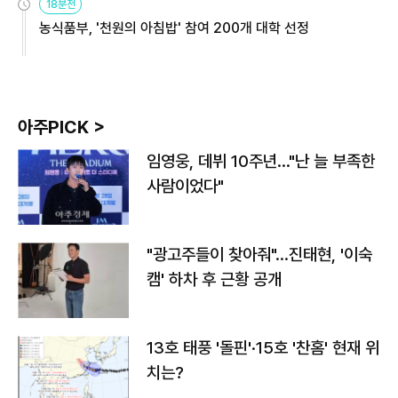
18분전
농식품부, '천원의 아침밥' 참여 200개 대학 선정
아주PICK >
임영웅, 데뷔 10주년…"난 늘 부족한
사람이었다"
"광고주들이 찾아줘"…진태현, '이숙
캠' 하차 후 근황 공개
13호 태풍 '돌핀'·15호 '찬홈' 현재 위
치는?