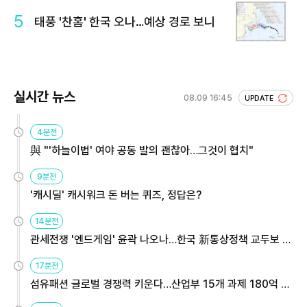
5
태풍 '찬홈' 한국 오나…예상 경로 보니
실시간 뉴스
08.09 16:45
UPDATE
4분전
與 "'하늘이법' 여야 공동 발의 괜찮아…그것이 협치"
9분전
'캐시딜' 캐시워크 돈 버는 퀴즈, 정답은?
14분전
관세전쟁 '엔드게임' 윤곽 나오나…한국 新통상정책 교두보 활
용해야
17분전
섬유패션 글로벌 경쟁력 키운다…산업부 15개 과제 180억 지
원