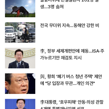
생…3명 숨져
전국 무더위 지속…동해안 강한 비
李, 정부 세제개편안에 제동…ISA·주
가누르기안 재검토 지시
與, 황희 '폐기 버스 청년 주택' 제안
에 "당 입장과 무관…개인 의견"
李대통령, '호우피해' 안동·의성 관할
4개면 특별재난지역 선포