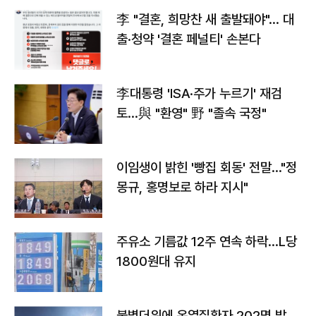
李 "결혼, 희망찬 새 출발돼야"… 대
출·청약 '결혼 페널티' 손본다
李대통령 'ISA·주가 누르기' 재검
토…與 "환영" 野 "졸속 국정"
이임생이 밝힌 '빵집 회동' 전말…"정
몽규, 홍명보로 하라 지시"
주유소 기름값 12주 연속 하락…L당
1800원대 유지
불볕더위에 온열질환자 202명 발