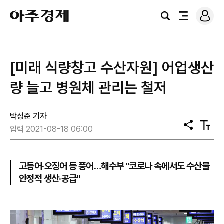
로
아
그
검
전
주
인
색
체
경
메
제
뉴
[미래 식량창고 수산자원] 어업생산
량 늘고 병원체 관리는 철저
박성준 기자
공
텍
입력 2021-08-18 06:00
유
스
트
크
기
고등어·오징어 등 풍어…해수부 "코로나 속에서도 수산물
안정적 생산·공급"