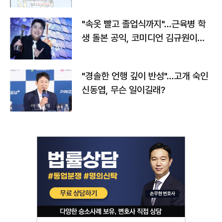
"속옷 빨고 졸업식까지"…근육병 학
생 돌본 공익, 코미디언 김규원이었
다
"경솔한 언행 깊이 반성"…고개 숙인
신동엽, 무슨 일이길래?