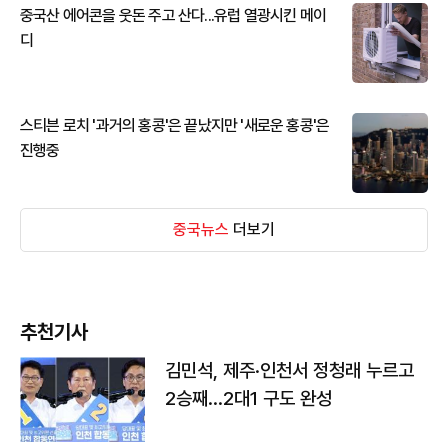
중국산 에어콘을 웃돈 주고 산다...유럽 열광시킨 메이
디
스티븐 로치 '과거의 홍콩'은 끝났지만 '새로운 홍콩'은
진행중
중국뉴스
더보기
추천기사
김민석, 제주·인천서 정청래 누르고
2승째…2대1 구도 완성