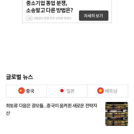
글로벌 뉴스
중국
일본
베트남
희토류 다음은 광모듈…중국이 움켜쥔 새로운 전략자
산