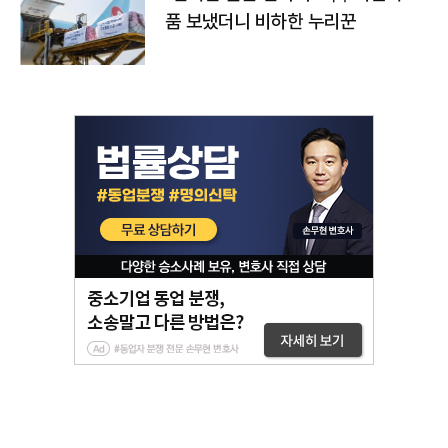
품 보냈더니 비하한 누리꾼