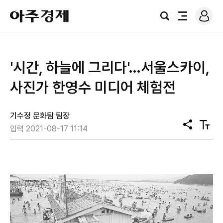
로
아
그
검
전
주
인
색
체
경
메
제
뉴
'시간, 하늘에 그리다'…서울스카이,
사진가 한영수 미디어 체험전
기수정 문화팀 팀장
공
텍
입력 2021-08-17 11:14
유
스
트
크
기