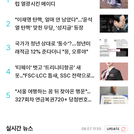
럽 열광시킨 메이디
"이재명 탄핵, 얼마 안 남았다"...'윤석
2
열 탄핵' 맞힌 무당, '성지글' 등장
국가가 청년 상대로 '통수'?...청년미
3
래적금 12% 준다더니 "응, 오류야"
'티웨이' 벗고 '트리니티항공' 새
4
옷…"FSC·LCC 틈새, SSC 전략으로
공략"
"서울 여행하는 꿈 뒤 찾아온 행운"…
5
327회차 연금복권720+ 당첨번호조
회 주목
실시간 뉴스
08.07 11:55
UPDATE