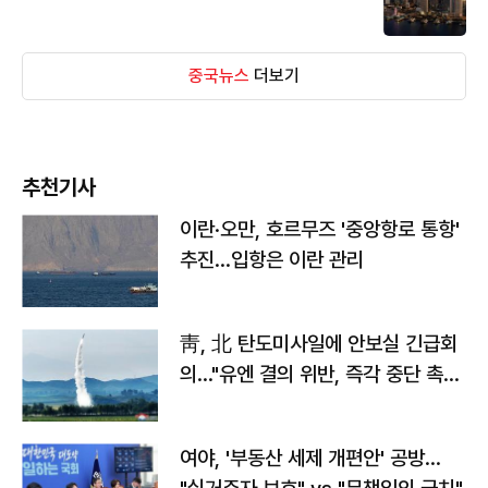
중국뉴스
더보기
추천기사
이란·오만, 호르무즈 '중앙항로 통항'
추진…입항은 이란 관리
靑, 北 탄도미사일에 안보실 긴급회
의…"유엔 결의 위반, 즉각 중단 촉
구"
여야, '부동산 세제 개편안' 공방…