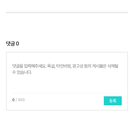
댓글
0
0
/ 300
등록