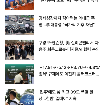
"실거주자 보호" vs "무책임의 극치"
경제성장까지 갉아먹는 역대급 폭
염…李대통령 "국가적 기후 재난"
구광모-젠슨황, 美 실리콘밸리서 다
음주 회동…로봇·피지컬AI 협력 논의
'+17.91→-5.12→+3.76→-4.8%'…'
종레' 규제에도 여전히 롤러코스터
타는 코스피
'입추'에도 낮 최고 39도 폭염 절
정…한밤 '열대야' 지속