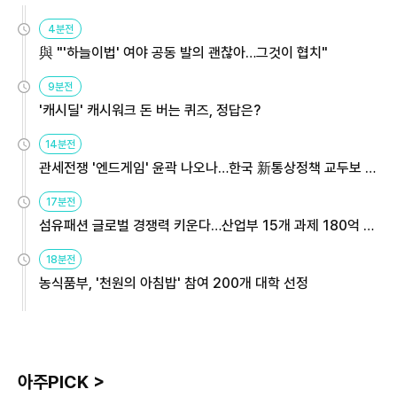
4분전
與 "'하늘이법' 여야 공동 발의 괜찮아…그것이 협치"
9분전
'캐시딜' 캐시워크 돈 버는 퀴즈, 정답은?
14분전
관세전쟁 '엔드게임' 윤곽 나오나…한국 新통상정책 교두보 활
용해야
17분전
섬유패션 글로벌 경쟁력 키운다…산업부 15개 과제 180억 지
원
18분전
농식품부, '천원의 아침밥' 참여 200개 대학 선정
아주PICK >