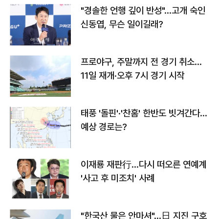
"경솔한 언행 깊이 반성"…고개 숙인
신동엽, 무슨 일이길래?
프로야구, 주말까지 전 경기 취소…
11일 재개·오후 7시 경기 시작
태풍 '돌핀'·'찬홈' 한반도 빗겨간다…
예상 경로는?
이재룡 재판行…다시 떠오른 연예계
'사고 후 미조치' 사례
"한국산 물은 안마셔"…日 지진 구호