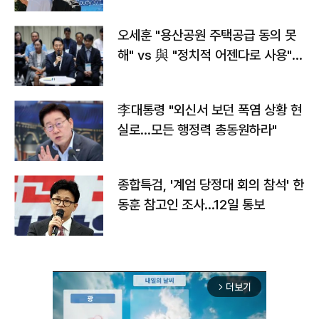
오세훈 "용산공원 주택공급 동의 못
해" vs 與 "정치적 어젠다로 사용"
맞불
李대통령 "외신서 보던 폭염 상황 현
실로…모든 행정력 총동원하라"
종합특검, '계엄 당정대 회의 참석' 한
동훈 참고인 조사...12일 통보
더보기
arrow_forward_ios