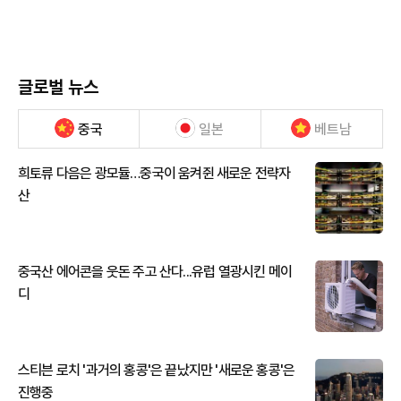
글로벌 뉴스
중국
일본
베트남
희토류 다음은 광모듈…중국이 움켜쥔 새로운 전략자
산
중국산 에어콘을 웃돈 주고 산다...유럽 열광시킨 메이
디
스티븐 로치 '과거의 홍콩'은 끝났지만 '새로운 홍콩'은
진행중