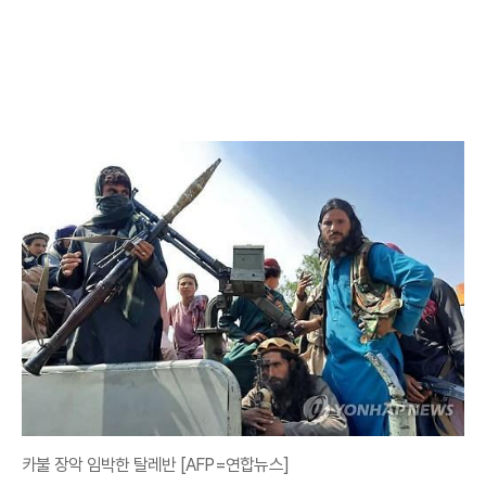
카불 장악 임박한 탈레반 [AFP=연합뉴스]