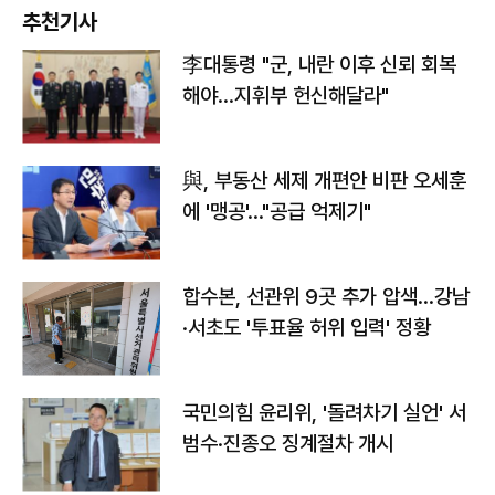
추천기사
李대통령 "군, 내란 이후 신뢰 회복
해야…지휘부 헌신해달라"
與, 부동산 세제 개편안 비판 오세훈
에 '맹공'…"공급 억제기"
합수본, 선관위 9곳 추가 압색…강남
·서초도 '투표율 허위 입력' 정황
국민의힘 윤리위, '돌려차기 실언' 서
범수·진종오 징계절차 개시