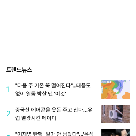
트렌드뉴스
"다음 주 기온 뚝 떨어진다"…태풍도
1
없이 열돔 박살 낸 '이것'
중국산 에어콘을 웃돈 주고 산다...유
2
럽 열광시킨 메이디
"이재명 탄핵, 얼마 안 남았다"...'윤석