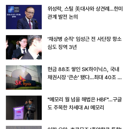
위성락, 스틸 美대사와 상견례…한미
관계 발전 논의
'채상병 순직' 임성근 전 사단장 항소
심도 징역 3년
현금 88조 쌓인 SK하이닉스, 국내
채권시장 '큰손' 됐다…최대 40조 투
자
"메모리 월 넘을 해법은 HBF"…구글
도 주목한 차세대 AI 메모리