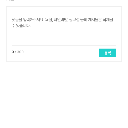
0
/ 300
등록