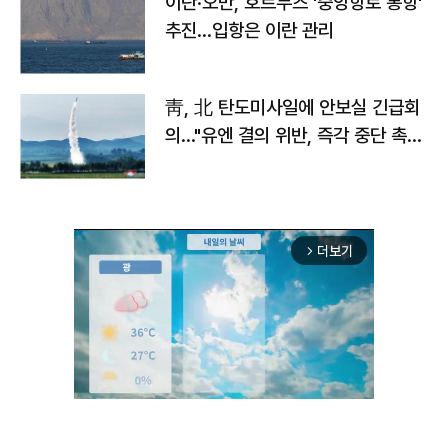
이란·오만, 호르무즈 '중앙항로 통항'
추진…입항은 이란 관리
靑, 北 탄도미사일에 안보실 긴급회
의…"유엔 결의 위반, 즉각 중단 촉
구"
더보기
arrow_forward_ios