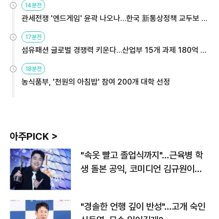
14분전
관세전쟁 '엔드게임' 윤곽 나오나…한국 新통상정책 교두보 활
용해야
17분전
섬유패션 글로벌 경쟁력 키운다…산업부 15개 과제 180억 지
원
18분전
농식품부, '천원의 아침밥' 참여 200개 대학 선정
아주PICK >
"속옷 빨고 졸업식까지"…근육병 학
생 돌본 공익, 코미디언 김규원이었
다
"경솔한 언행 깊이 반성"…고개 숙인