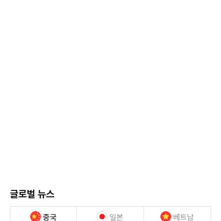
글로벌 뉴스
중국
일본
베트남