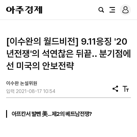
로
아
그
검
전
주
인
색
체
경
메
제
뉴
[이수완의 월드비전] 9.11응징 '20
년전쟁'의 석연찮은 뒤끝.. 분기점에
선 미국의 안보전략
이수완 논설위원
공
텍
입력 2021-08-17 10:54
유
스
트
크
기
아프칸서 발뺀 美...제2의 베트남전쟁?