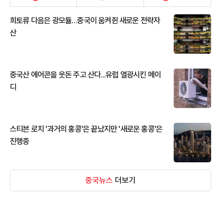
희토류 다음은 광모듈…중국이 움켜쥔 새로운 전략자
산
중국산 에어콘을 웃돈 주고 산다...유럽 열광시킨 메이
디
스티븐 로치 '과거의 홍콩'은 끝났지만 '새로운 홍콩'은
진행중
중국뉴스
더보기