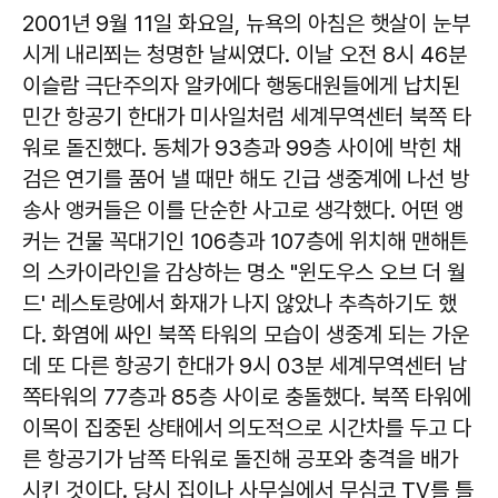
2001년 9월 11일 화요일, 뉴욕의 아침은 햇살이 눈부
시게 내리쬐는 청명한 날씨였다. 이날 오전 8시 46분
이슬람 극단주의자 알카에다 행동대원들에게 납치된
민간 항공기 한대가 미사일처럼 세계무역센터 북쪽 타
워로 돌진했다. 동체가 93층과 99층 사이에 박힌 채
검은 연기를 품어 낼 때만 해도 긴급 생중계에 나선 방
송사 앵커들은 이를 단순한 사고로 생각했다. 어떤 앵
커는 건물 꼭대기인 106층과 107층에 위치해 맨해튼
의 스카이라인을 감상하는 명소 "윈도우스 오브 더 월
드' 레스토랑에서 화재가 나지 않았나 추측하기도 했
다. 화염에 싸인 북쪽 타워의 모습이 생중계 되는 가운
데 또 다른 항공기 한대가 9시 03분 세계무역센터 남
쪽타워의 77층과 85층 사이로 충돌했다. 북쪽 타워에
이목이 집중된 상태에서 의도적으로 시간차를 두고 다
른 항공기가 남쪽 타워로 돌진해 공포와 충격을 배가
시킨 것이다. 당시 집이나 사무실에서 무심코 TV를 틀