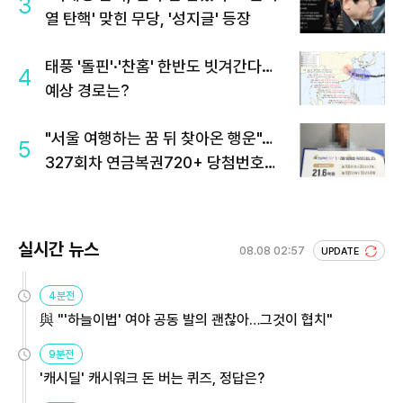
3
열 탄핵' 맞힌 무당, '성지글' 등장
태풍 '돌핀'·'찬홈' 한반도 빗겨간다…
4
예상 경로는?
"서울 여행하는 꿈 뒤 찾아온 행운"…
5
327회차 연금복권720+ 당첨번호조
회 주목
실시간 뉴스
08.08 02:57
UPDATE
4분전
與 "'하늘이법' 여야 공동 발의 괜찮아…그것이 협치"
9분전
'캐시딜' 캐시워크 돈 버는 퀴즈, 정답은?