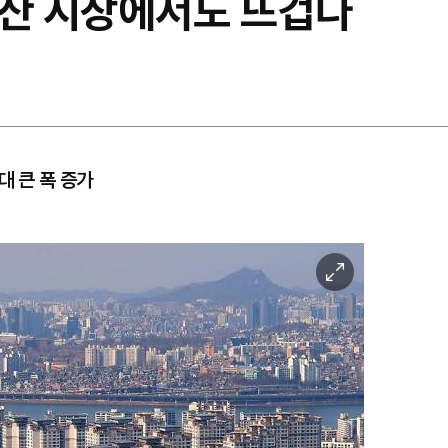
동산 시장에서도 뜨겁다
대 큰 폭 증가
이
미
지
확
대