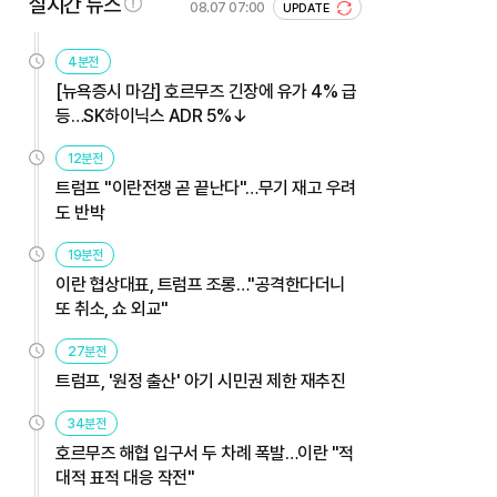
실시간 뉴스
08.07 07:00
UPDATE
4분전
[뉴욕증시 마감] 호르무즈 긴장에 유가 4% 급
등…SK하이닉스 ADR 5%↓
12분전
트럼프 "이란전쟁 곧 끝난다"…무기 재고 우려
도 반박
19분전
이란 협상대표, 트럼프 조롱…"공격한다더니
또 취소, 쇼 외교"
27분전
트럼프, '원정 출산' 아기 시민권 제한 재추진
34분전
호르무즈 해협 입구서 두 차례 폭발…이란 "적
대적 표적 대응 작전"