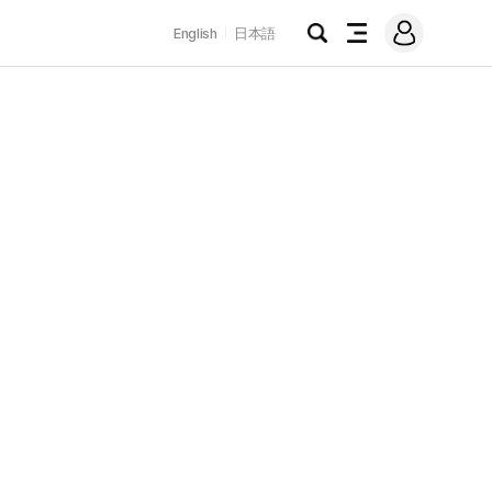
로
English
日本語
그
검
전
인
색
체
메
뉴