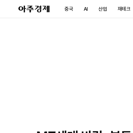
아
중국
AI
산업
재테크
주
경
제