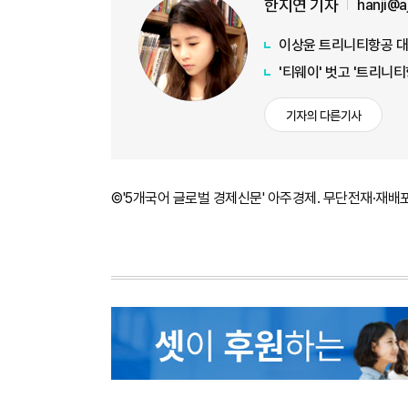
한지연 기자
hanji@
이상윤 트리니티항공 대표 
'티웨이' 벗고 '트리니티항
기자의 다른기사
©'5개국어 글로벌 경제신문' 아주경제. 무단전재·재배