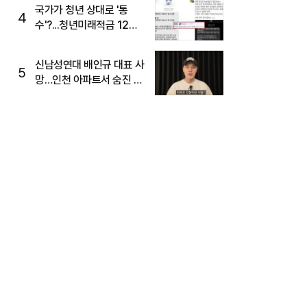
국가가 청년 상대로 '통
4
수'?...청년미래적금 12%
준다더니 "응, 오류야"
신남성연대 배인규 대표 사
5
망…인천 아파트서 숨진 채
발견