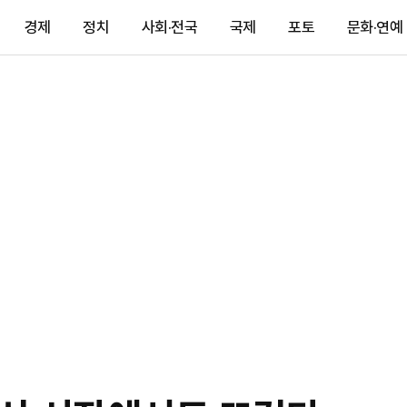
경제
정치
사회·전국
국제
포토
문화·연예