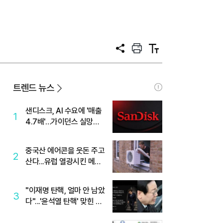
공
프
텍
유
린
스
트
트
크
기
트렌드 뉴스
샌디스크, AI 수요에 '매출
1
4.7배'…가이던스 실망에
'주가는 하락'
중국산 에어콘을 웃돈 주고
2
산다...유럽 열광시킨 메이
디
"이재명 탄핵, 얼마 안 남았
3
다"...'윤석열 탄핵' 맞힌 무
당, '성지글' 등장