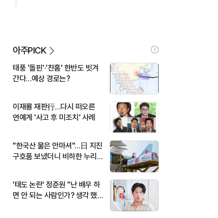
아주PICK
태풍 '돌핀'·'찬홈' 한반도 빗겨
간다…예상 경로는?
이재룡 재판行…다시 떠오른
연예계 '사고 후 미조치' 사례
"한국산 물은 안마셔"…日 지진
구호품 보냈더니 비하한 누리
꾼
'태도 논란' 정준원 "난 배우 하
면 안 되는 사람인가? 생각 했
다"