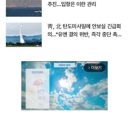
추진…입항은 이란 관리
靑, 北 탄도미사일에 안보실 긴급회
의…"유엔 결의 위반, 즉각 중단 촉
구"
더보기
arrow_forward_ios
Unmute