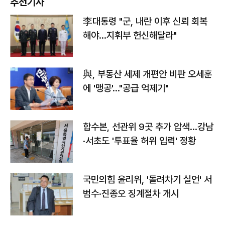
추천기사
李대통령 "군, 내란 이후 신뢰 회복
해야…지휘부 헌신해달라"
與, 부동산 세제 개편안 비판 오세훈
에 '맹공'…"공급 억제기"
합수본, 선관위 9곳 추가 압색…강남
·서초도 '투표율 허위 입력' 정황
국민의힘 윤리위, '돌려차기 실언' 서
범수·진종오 징계절차 개시