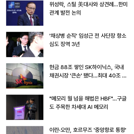
위성락, 스틸 美대사와 상견례…한미
관계 발전 논의
'채상병 순직' 임성근 전 사단장 항소
심도 징역 3년
현금 88조 쌓인 SK하이닉스, 국내
채권시장 '큰손' 됐다…최대 40조 투
자
"메모리 월 넘을 해법은 HBF"…구글
도 주목한 차세대 AI 메모리
이란·오만, 호르무즈 '중앙항로 통항'