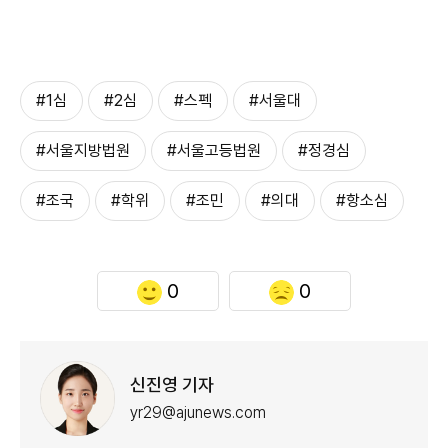
#1심
#2심
#스펙
#서울대
#서울지방법원
#서울고등법원
#정경심
#조국
#학위
#조민
#의대
#항소심
0
0
신진영 기자
yr29@ajunews.com