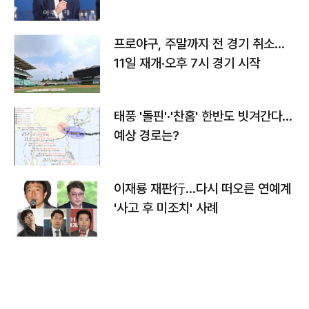
프로야구, 주말까지 전 경기 취소…
11일 재개·오후 7시 경기 시작
태풍 '돌핀'·'찬홈' 한반도 빗겨간다…
예상 경로는?
이재룡 재판行…다시 떠오른 연예계
'사고 후 미조치' 사례