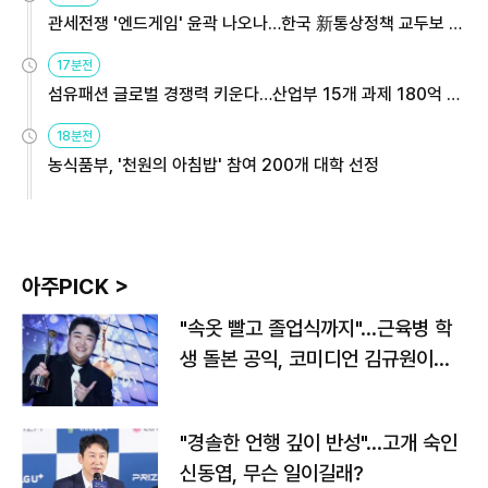
관세전쟁 '엔드게임' 윤곽 나오나…한국 新통상정책 교두보 활
용해야
17분전
섬유패션 글로벌 경쟁력 키운다…산업부 15개 과제 180억 지
원
18분전
농식품부, '천원의 아침밥' 참여 200개 대학 선정
아주PICK >
"속옷 빨고 졸업식까지"…근육병 학
생 돌본 공익, 코미디언 김규원이었
다
"경솔한 언행 깊이 반성"…고개 숙인
신동엽, 무슨 일이길래?