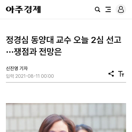
로
아
그
검
전
주
인
색
체
경
메
제
뉴
정경심 동양대 교수 오늘 2심 선고
···쟁점과 전망은
신진영 기자
공
텍
입력 2021-08-11 00:00
유
스
트
크
기