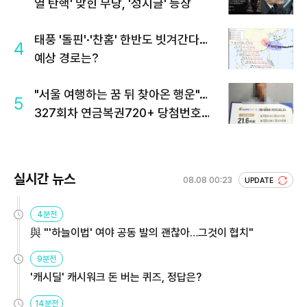
열 탄핵' 맞힌 무당, '성지글' 등장
태풍 '돌핀'·'찬홈' 한반도 빗겨간다…
4
예상 경로는?
"서울 여행하는 꿈 뒤 찾아온 행운"…
5
327회차 연금복권720+ 당첨번호조
회 주목
실시간 뉴스
08.08 00:23
UPDATE
4분전
與 "'하늘이법' 여야 공동 발의 괜찮아…그것이 협치"
9분전
'캐시딜' 캐시워크 돈 버는 퀴즈, 정답은?
14분전