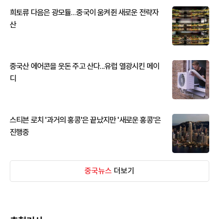
희토류 다음은 광모듈…중국이 움켜쥔 새로운 전략자
산
중국산 에어콘을 웃돈 주고 산다...유럽 열광시킨 메이
디
스티븐 로치 '과거의 홍콩'은 끝났지만 '새로운 홍콩'은
진행중
중국뉴스
더보기