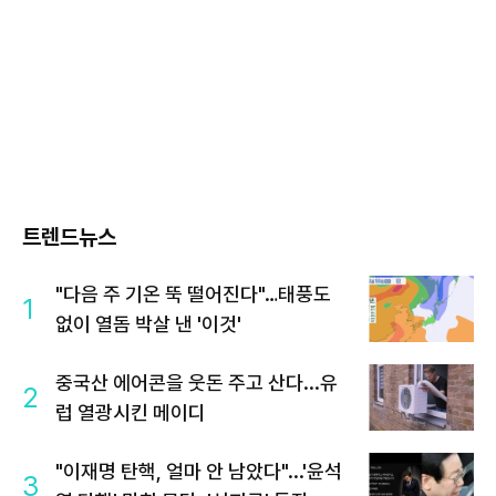
트렌드뉴스
"다음 주 기온 뚝 떨어진다"…태풍도
1
없이 열돔 박살 낸 '이것'
중국산 에어콘을 웃돈 주고 산다...유
2
럽 열광시킨 메이디
"이재명 탄핵, 얼마 안 남았다"...'윤석
3