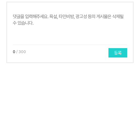
0
/ 300
등록