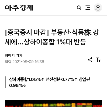
로
아
그
검
전
주
인
색
체
경
메
제
뉴
[중국증시 마감] 부동산·식품株 강
세에...상하이종합 1%대 반등
최예지 기자
공
텍
입력 2021-08-09 16:36
유
스
트
크
기
상하이종합 1.05%↑ 선전성분 0.77%↑ 창업판
0.98%↓