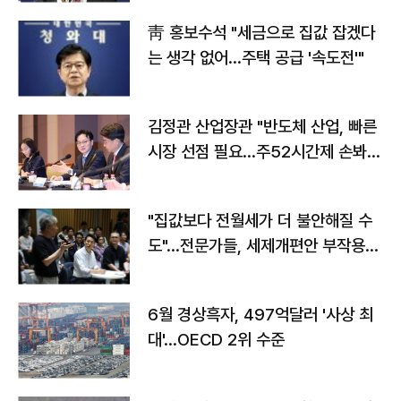
靑 홍보수석 "세금으로 집값 잡겠다
는 생각 없어…주택 공급 '속도전'"
김정관 산업장관 "반도체 산업, 빠른
시장 선점 필요…주52시간제 손봐
야"
"집값보다 전월세가 더 불안해질 수
도"…전문가들, 세제개편안 부작용
우려
6월 경상흑자, 497억달러 '사상 최
대'…OECD 2위 수준