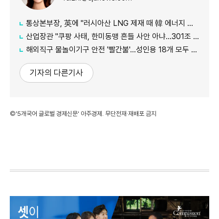
통상본부장, 英에 "러시아산 LNG 제재 때 韓 에너지 안보 고려해야"
산업장관 "쿠팡 사태, 한미동맹 흔들 사안 아냐…301조 관세 15% 넘지 않도록 협의"
해외직구 물놀이기구 안전 '빨간불'…성인용 18개 모두 기준 미달
기자의 다른기사
©'5개국어 글로벌 경제신문' 아주경제. 무단전재·재배포 금지