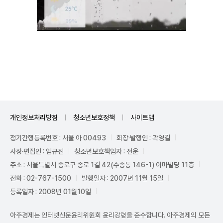
Unmute
개인정보처리방침
청소년보호정책
사이트맵
정기간행등록번호 : 서울 아 00493
회장·발행인 : 곽영길
사장·편집인 : 임규진
청소년보호책임자 : 전운
주소 : 서울특별시 종로구 종로 1길 42(수송동 146-1) 이마빌딩 11층
전화 : 02-767-1500
발행일자 : 2007년 11월 15일
등록일자 : 2008년 01월10일
아주경제는 인터넷신문윤리위원회 윤리강령을 준수합니다. 아주경제의 모든