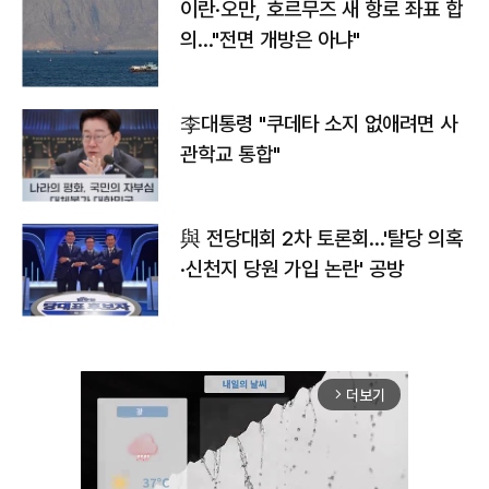
이란·오만, 호르무즈 새 항로 좌표 합
의…"전면 개방은 아냐"
李대통령 "쿠데타 소지 없애려면 사
관학교 통합"
與 전당대회 2차 토론회…'탈당 의혹
·신천지 당원 가입 논란' 공방
더보기
arrow_forward_ios