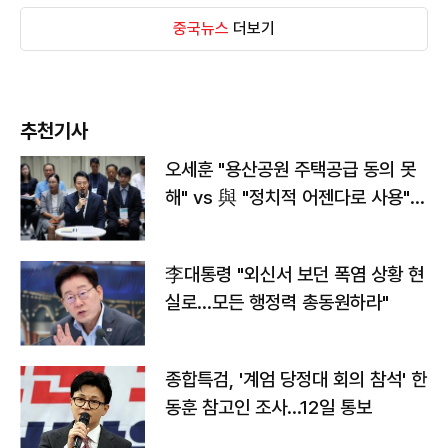
중국뉴스
더보기
추천기사
오세훈 "용산공원 주택공급 동의 못
해" vs 與 "정치적 어젠다로 사용"
맞불
李대통령 "외신서 보던 폭염 상황 현
실로…모든 행정력 총동원하라"
종합특검, '계엄 당정대 회의 참석' 한
동훈 참고인 조사...12일 통보