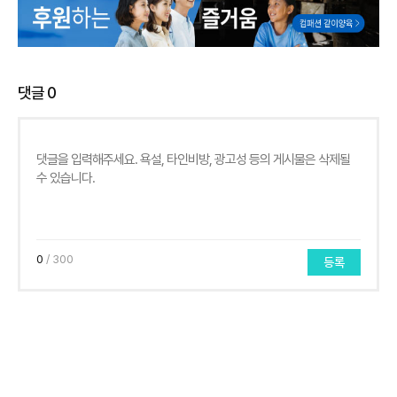
댓글
0
0
/ 300
등록