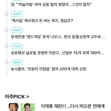
與 "'하늘이법' 여야 공동 발의 괜찮아…그것이 협치"
9분전
'캐시딜' 캐시워크 돈 버는 퀴즈, 정답은?
14분전
관세전쟁 '엔드게임' 윤곽 나오나…한국 新통상정책 교두보 활
용해야
17분전
섬유패션 글로벌 경쟁력 키운다…산업부 15개 과제 180억 지
원
18분전
농식품부, '천원의 아침밥' 참여 200개 대학 선정
아주PICK >
이재룡 재판行…다시 떠오른 연예계