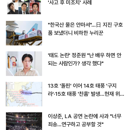
'사고 후 미조치' 사례
"한국산 물은 안마셔"…日 지진 구호
품 보냈더니 비하한 누리꾼
'태도 논란' 정준원 "난 배우 하면 안
되는 사람인가? 생각 했다"
13호 '돌핀' 이어 14호 태풍 '구지
라'·15호 태풍 '찬홈' 발생…현재 위
치와 이동경로는?
이상준, LA 공연 논란에 사과 "너무
죄송…연구하고 공부할 것"