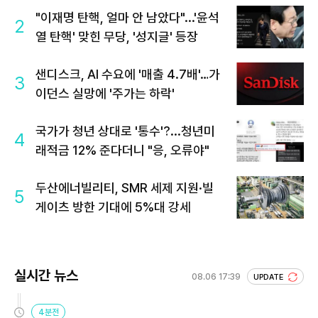
"이재명 탄핵, 얼마 안 남았다"...'윤석
2
열 탄핵' 맞힌 무당, '성지글' 등장
샌디스크, AI 수요에 '매출 4.7배'…가
3
이던스 실망에 '주가는 하락'
국가가 청년 상대로 '통수'?...청년미
4
래적금 12% 준다더니 "응, 오류야"
두산에너빌리티, SMR 세제 지원·빌
5
게이츠 방한 기대에 5%대 강세
실시간 뉴스
08.06 17:39
UPDATE
4분전