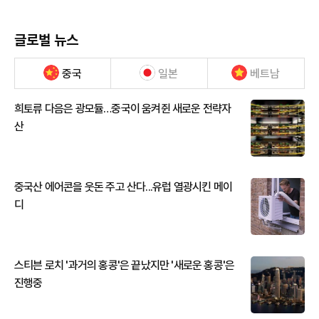
글로벌 뉴스
중국
일본
베트남
희토류 다음은 광모듈…중국이 움켜쥔 새로운 전략자
산
중국산 에어콘을 웃돈 주고 산다...유럽 열광시킨 메이
디
스티븐 로치 '과거의 홍콩'은 끝났지만 '새로운 홍콩'은
진행중