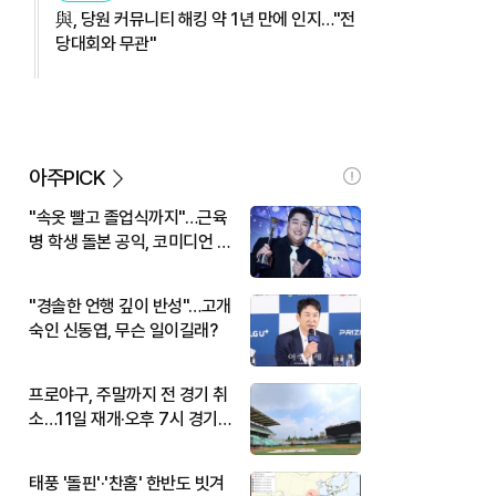
與, 당원 커뮤니티 해킹 약 1년 만에 인지…"전
당대회와 무관"
아주PICK
"속옷 빨고 졸업식까지"…근육
병 학생 돌본 공익, 코미디언 김
규원이었다
"경솔한 언행 깊이 반성"…고개
숙인 신동엽, 무슨 일이길래?
프로야구, 주말까지 전 경기 취
소…11일 재개·오후 7시 경기
시작
태풍 '돌핀'·'찬홈' 한반도 빗겨