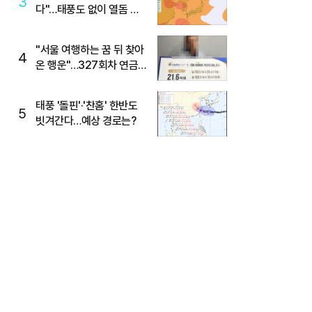
3
다"…태풍도 없이 열돔 박
살 낸 '이것'
"서울 여행하는 꿈 뒤 찾아
4
온 행운"…327회차 연금
복권720+ 당첨번호조회
주목
태풍 '돌핀'·'찬홈' 한반도
5
빗겨간다…예상 경로는?