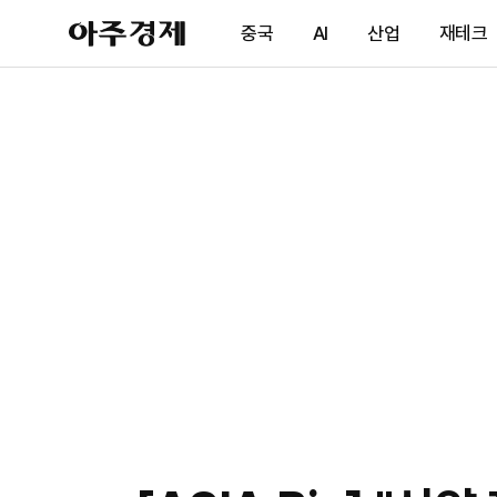
아
중국
AI
산업
재테크
주
경
제