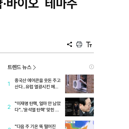
 제약·바이오 테마주
공
프
텍
유
린
스
트
트
크
기
트렌드 뉴스
중국산 에어콘을 웃돈 주고
1
산다...유럽 열광시킨 메이
디
"이재명 탄핵, 얼마 안 남았
2
다"...'윤석열 탄핵' 맞힌 무
당, '성지글' 등장
"다음 주 기온 뚝 떨어진