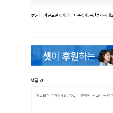
©'5개국어 글로벌 경제신문' 아주경제. 무단전재·재배
댓글
0