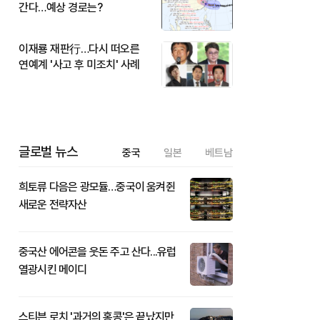
간다…예상 경로는?
이재룡 재판行…다시 떠오른
연예계 '사고 후 미조치' 사례
글로벌 뉴스
중국
일본
베트남
희토류 다음은 광모듈…중국이 움켜쥔
새로운 전략자산
중국산 에어콘을 웃돈 주고 산다...유럽
열광시킨 메이디
스티븐 로치 '과거의 홍콩'은 끝났지만