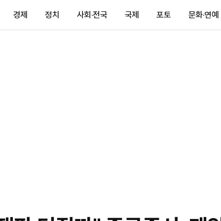
경제
정치
사회·전국
국제
포토
문화·연예