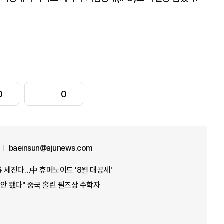
0
0
baeinsun@ajunews.com
을수록 세진다…中 휴머노이드 '8월 대공세'
위안 됐다" 중국 홀린 필즈상 수학자