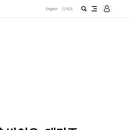
로
English
日本語
그
검
전
인
색
체
메
뉴