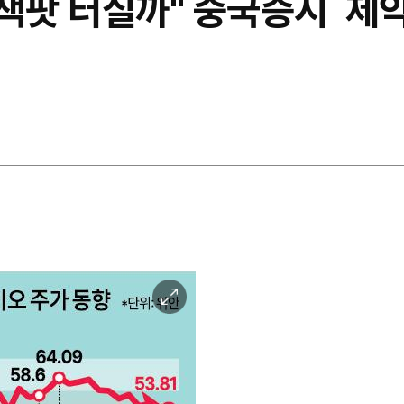
"신약 잭팟 터질까" 중국증시
이
미
지
확
대