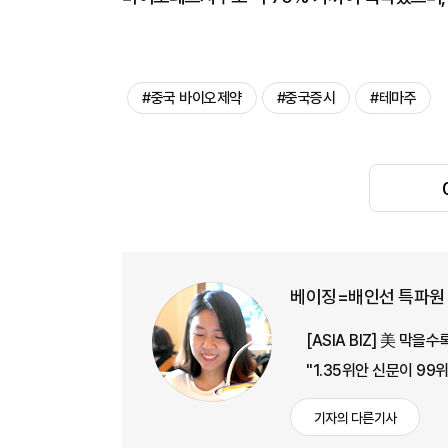
#중국 바이오제약
#중국증시
#테마주
베이징=배인선 특파원
[ASIA BIZ] 美 막
"1.35위안 신문이 99
기자의 다른기사