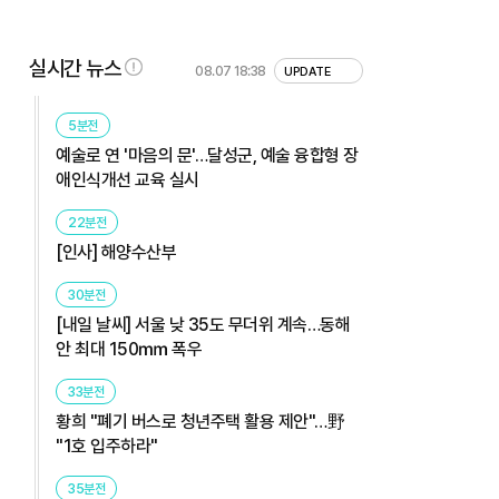
실시간 뉴스
08.07 18:38
UPDATE
5분전
예술로 연 '마음의 문'…달성군, 예술 융합형 장
애인식개선 교육 실시
22분전
[인사] 해양수산부
30분전
[내일 날씨] 서울 낮 35도 무더위 계속…동해
안 최대 150㎜ 폭우
33분전
황희 "폐기 버스로 청년주택 활용 제안"…野
"1호 입주하라"
35분전