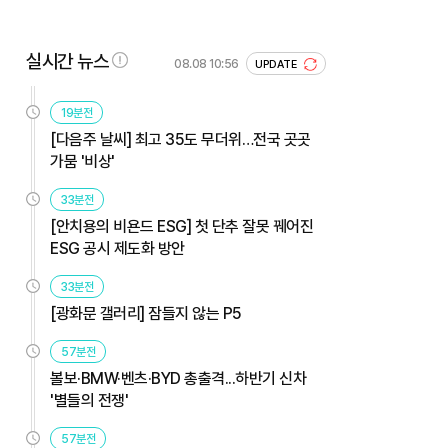
실시간 뉴스
08.08 10:56
UPDATE
19분전
[다음주 날씨] 최고 35도 무더위…전국 곳곳
가뭄 '비상'
33분전
[안치용의 비욘드 ESG] 첫 단추 잘못 꿰어진
ESG 공시 제도화 방안
33분전
[광화문 갤러리] 잠들지 않는 P5
57분전
볼보·BMW·벤츠·BYD 총출격...하반기 신차
'별들의 전쟁'
57분전