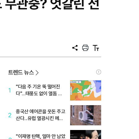
 무관중? 엇갈린 전
공
프
텍
유
린
스
트
트
크
기
트렌드 뉴스
"다음 주 기온 뚝 떨어진
1
다"…태풍도 없이 열돔 박
살 낸 '이것'
중국산 에어콘을 웃돈 주고
2
산다...유럽 열광시킨 메이
디
"이재명 탄핵, 얼마 안 남았