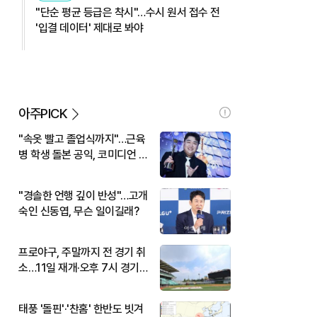
"단순 평균 등급은 착시"…수시 원서 접수 전
'입결 데이터' 제대로 봐야
아주PICK
"속옷 빨고 졸업식까지"…근육
병 학생 돌본 공익, 코미디언 김
규원이었다
"경솔한 언행 깊이 반성"…고개
숙인 신동엽, 무슨 일이길래?
프로야구, 주말까지 전 경기 취
소…11일 재개·오후 7시 경기
시작
태풍 '돌핀'·'찬홈' 한반도 빗겨