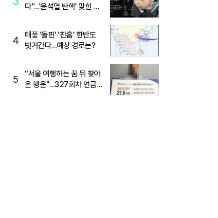
3
다"...'윤석열 탄핵' 맞힌 무
당, '성지글' 등장
태풍 '돌핀'·'찬홈' 한반도
4
빗겨간다…예상 경로는?
"서울 여행하는 꿈 뒤 찾아
5
온 행운"…327회차 연금
복권720+ 당첨번호조회
주목