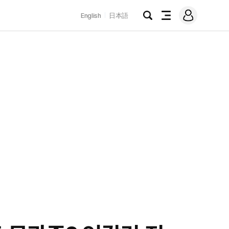
로
English
日本語
그
검
전
인
색
체
메
뉴