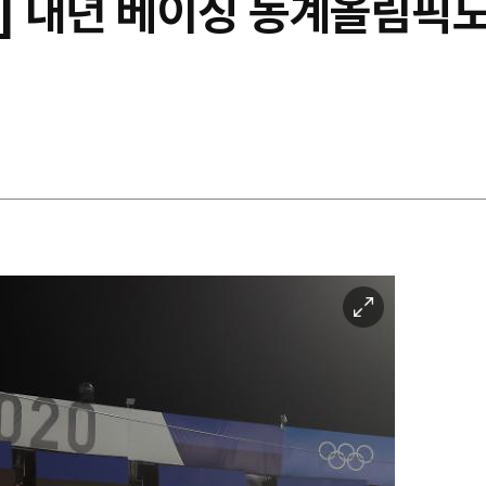
] 내년 베이징 동계올림픽도
이
미
지
확
대