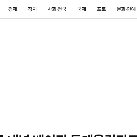
경제
정치
사회·전국
국제
포토
문화·연예