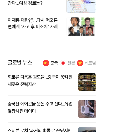
간다…예상 경로는?
이재룡 재판行…다시 떠오른
연예계 '사고 후 미조치' 사례
글로벌 뉴스
중국
일본
베트남
희토류 다음은 광모듈…중국이 움켜쥔
새로운 전략자산
중국산 에어콘을 웃돈 주고 산다...유럽
열광시킨 메이디
스티븐 로치 '과거의 홍콩'은 끝났지만