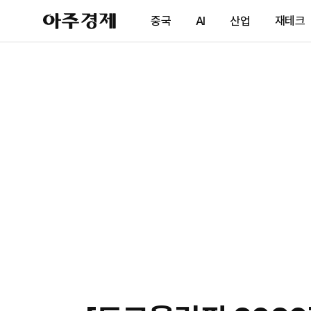
아
중국
AI
산업
재테크
주
경
제