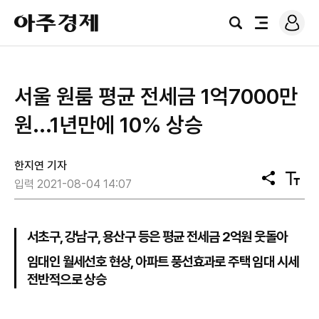
로
아
그
검
전
주
인
색
체
경
메
제
뉴
서울 원룸 평균 전세금 1억7000만
원...1년만에 10% 상승
한지연 기자
공
텍
입력 2021-08-04 14:07
유
스
트
크
기
서초구, 강남구, 용산구 등은 평균 전세금 2억원 웃돌아
임대인 월세선호 현상, 아파트 풍선효과로 주택 임대 시세
전반적으로 상승