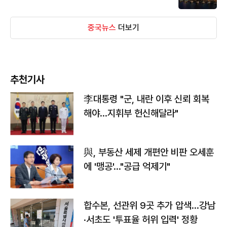
중국뉴스
더보기
추천기사
李대통령 "군, 내란 이후 신뢰 회복
해야…지휘부 헌신해달라"
與, 부동산 세제 개편안 비판 오세훈
에 '맹공'…"공급 억제기"
합수본, 선관위 9곳 추가 압색…강남
·서초도 '투표율 허위 입력' 정황