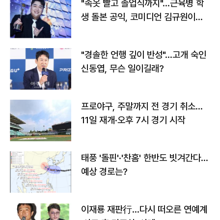
"속옷 빨고 졸업식까지"…근육병 학
생 돌본 공익, 코미디언 김규원이었
다
"경솔한 언행 깊이 반성"…고개 숙인
신동엽, 무슨 일이길래?
프로야구, 주말까지 전 경기 취소…
11일 재개·오후 7시 경기 시작
태풍 '돌핀'·'찬홈' 한반도 빗겨간다…
예상 경로는?
이재룡 재판行…다시 떠오른 연예계