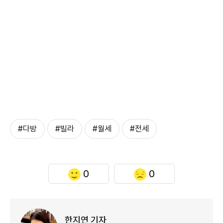
#다방
#빌라
#월세
#전세
0
0
한지연 기자