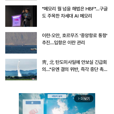
"메모리 월 넘을 해법은 HBF"…구글
도 주목한 차세대 AI 메모리
이란·오만, 호르무즈 '중앙항로 통항'
추진…입항은 이란 관리
靑, 北 탄도미사일에 안보실 긴급회
의…"유엔 결의 위반, 즉각 중단 촉
구"
더보기
arrow_forward_ios