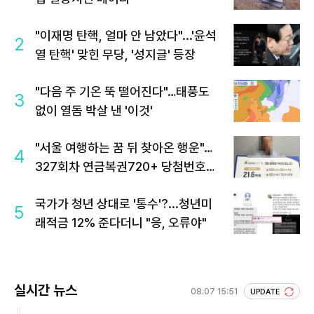
"이재명 탄핵, 얼마 안 남았다"...'윤석
2
열 탄핵' 맞힌 무당, '성지글' 등장
"다음 주 기온 뚝 떨어진다"…태풍도
3
없이 열돔 박살 낸 '이것'
"서울 여행하는 꿈 뒤 찾아온 행운"…
4
327회차 연금복권720+ 당첨번호조
회 주목
국가가 청년 상대로 '통수'?...청년미
5
래적금 12% 준다더니 "응, 오류야"
실시간 뉴스
08.07 15:51
UPDATE