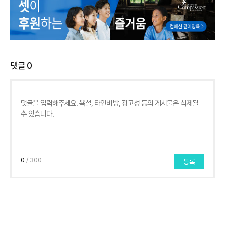
댓글
0
0
/ 300
등록