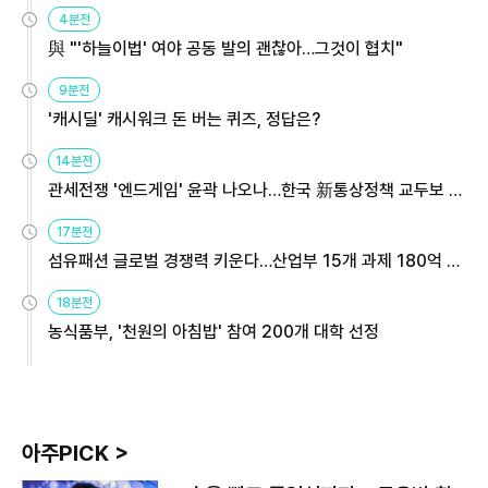
4분전
與 "'하늘이법' 여야 공동 발의 괜찮아…그것이 협치"
9분전
'캐시딜' 캐시워크 돈 버는 퀴즈, 정답은?
14분전
관세전쟁 '엔드게임' 윤곽 나오나…한국 新통상정책 교두보 활
용해야
17분전
섬유패션 글로벌 경쟁력 키운다…산업부 15개 과제 180억 지
원
18분전
농식품부, '천원의 아침밥' 참여 200개 대학 선정
아주PICK >