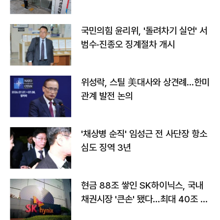
국민의힘 윤리위, '돌려차기 실언' 서
범수·진종오 징계절차 개시
위성락, 스틸 美대사와 상견례…한미
관계 발전 논의
'채상병 순직' 임성근 전 사단장 항소
심도 징역 3년
현금 88조 쌓인 SK하이닉스, 국내
채권시장 '큰손' 됐다…최대 40조 투
자