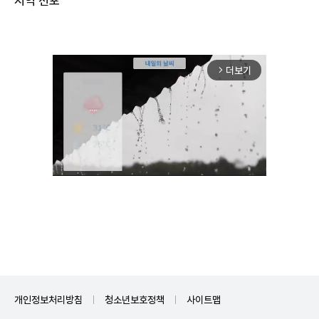
더보기
arrow_forward_ios
Unmute
개인정보처리방침
청소년보호정책
사이트맵