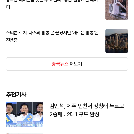
디
스티븐 로치 '과거의 홍콩'은 끝났지만 '새로운 홍콩'은
진행중
중국뉴스
더보기
추천기사
김민석, 제주·인천서 정청래 누르고
2승째…2대1 구도 완성