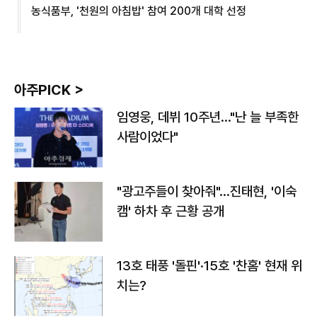
농식품부, '천원의 아침밥' 참여 200개 대학 선정
아주PICK >
임영웅, 데뷔 10주년…"난 늘 부족한
사람이었다"
"광고주들이 찾아줘"…진태현, '이숙
캠' 하차 후 근황 공개
13호 태풍 '돌핀'·15호 '찬홈' 현재 위
치는?