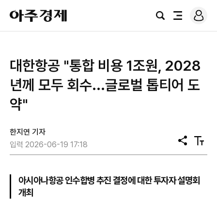
로
아
그
검
전
주
인
색
체
경
메
제
뉴
대한항공 "통합 비용 1조원, 2028
년께 모두 회수...글로벌 톱티어 도
약"
한지연 기자
공
텍
입력 2026-06-19 17:18
유
스
트
크
기
아시아나항공 인수합병 추진 결정에 대한 투자자 설명회
개최