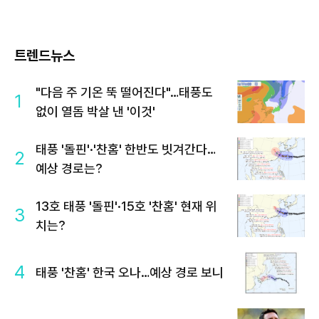
트렌드뉴스
"다음 주 기온 뚝 떨어진다"…태풍도
1
없이 열돔 박살 낸 '이것'
태풍 '돌핀'·'찬홈' 한반도 빗겨간다…
2
예상 경로는?
13호 태풍 '돌핀'·15호 '찬홈' 현재 위
3
치는?
4
태풍 '찬홈' 한국 오나…예상 경로 보니