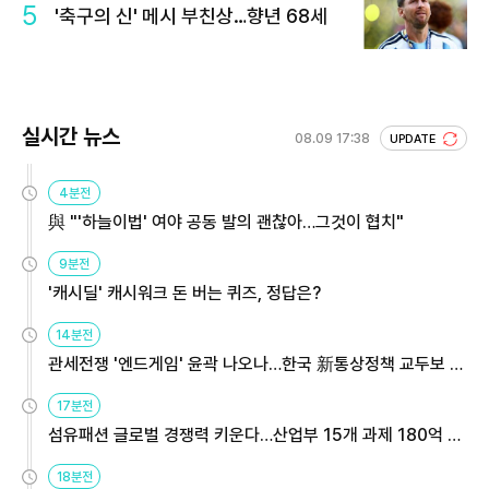
5
'축구의 신' 메시 부친상…향년 68세
실시간 뉴스
08.09 17:38
UPDATE
4분전
與 "'하늘이법' 여야 공동 발의 괜찮아…그것이 협치"
9분전
'캐시딜' 캐시워크 돈 버는 퀴즈, 정답은?
14분전
관세전쟁 '엔드게임' 윤곽 나오나…한국 新통상정책 교두보 활
용해야
17분전
섬유패션 글로벌 경쟁력 키운다…산업부 15개 과제 180억 지
원
18분전