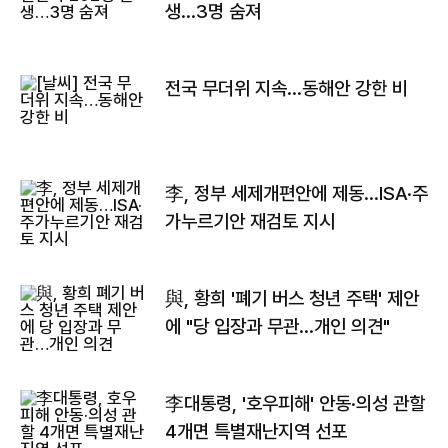
생…3명 숨져
전국 무더위 지속…동해안 강한 비
李, 정부 세제개편안에 제동…ISA·주
가누르기안 재검토 지시
與, 황희 '폐기 버스 청년 주택' 제안
에 "당 입장과 무관…개인 의견"
李대통령, '호우피해' 안동·의성 관할
4개면 특별재난지역 선포