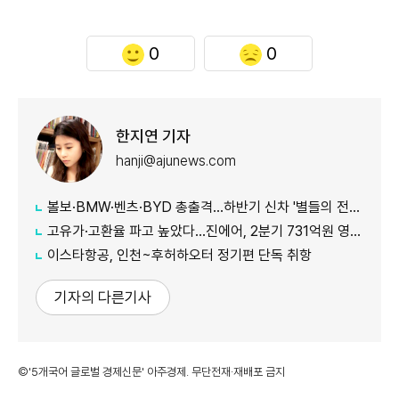
0
0
한지연 기자
hanji@ajunews.com
볼보·BMW·벤츠·BYD 총출격...하반기 신차 '별들의 전쟁'
고유가·고환율 파고 높았다…진에어, 2분기 731억원 영업적자
이스타항공, 인천~후허하오터 정기편 단독 취항
기자의 다른기사
©'5개국어 글로벌 경제신문' 아주경제. 무단전재·재배포 금지