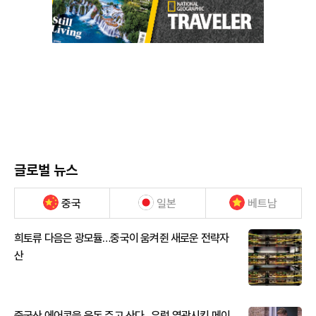
글로벌 뉴스
중국
일본
베트남
희토류 다음은 광모듈…중국이 움켜쥔 새로운 전략자
산
중국산 에어콘을 웃돈 주고 산다...유럽 열광시킨 메이