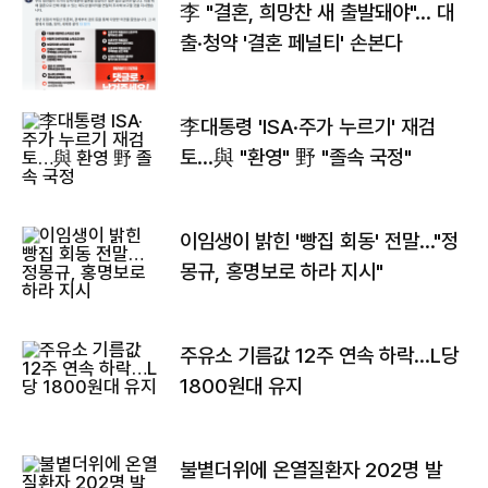
李 "결혼, 희망찬 새 출발돼야"… 대
출·청약 '결혼 페널티' 손본다
李대통령 'ISA·주가 누르기' 재검
토…與 "환영" 野 "졸속 국정"
이임생이 밝힌 '빵집 회동' 전말…"정
몽규, 홍명보로 하라 지시"
주유소 기름값 12주 연속 하락…L당
1800원대 유지
불볕더위에 온열질환자 202명 발