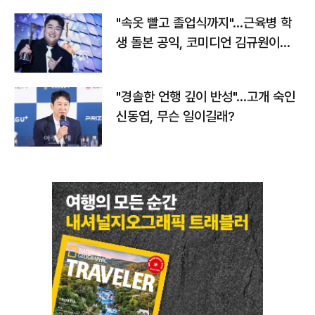
"속옷 빨고 졸업식까지"…근육병 학
생 돌본 공익, 코미디언 김규원이었
다
"경솔한 언행 깊이 반성"…고개 숙인
신동엽, 무슨 일이길래?