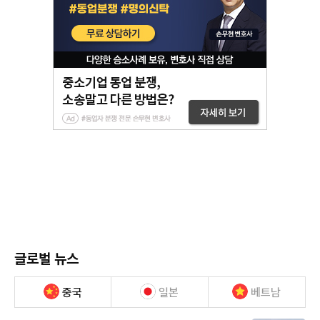
글로벌 뉴스
중국
일본
베트남