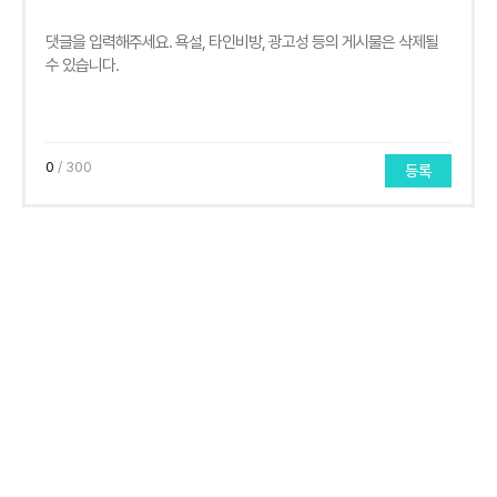
0
/ 300
등록