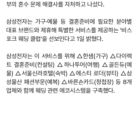
부의 혼수 문제 해결사를 자처하고 나섰다.
삼성전자는 가구·예물 등 결혼준비에 필요한 분야별
대표 브랜드와 제휴해 특별한 서비스를 제공하는 '비스
포크 웨딩 클럽'을 선보인다고 1일 밝혔다.
삼성전자는 이 서비스를 위해 △한샘(가구) △다이렉
트 결혼준비(컨설팅) △하나투어(여행) △골든듀(예
물) △서울신라호텔(숙박) △에스티 로더(뷰티) △삼
성물산 패션부문(예복) △바른손카드(청첩장) 등 8개
업체와 함께 웨딩 관련 에코시스템을 구축했다.