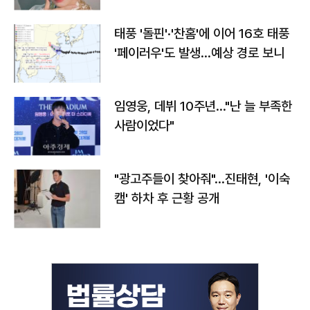
태풍 '돌핀'·'찬홈'에 이어 16호 태풍
'페이러우'도 발생…예상 경로 보니
임영웅, 데뷔 10주년…"난 늘 부족한
사람이었다"
"광고주들이 찾아줘"…진태현, '이숙
캠' 하차 후 근황 공개