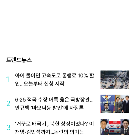
트렌드뉴스
아이 둘이면 고속도로 통행료 10% 할
1
인…오늘부터 신청 시작
6·25 적국 수장 어록 읊은 국방장관…
2
안규백 '마오쩌둥 발언'에 자질론
'거꾸로 태극기', 북한 상징이었다? 이
3
재명·김민석까지…논란의 의미는