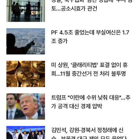
토…공소시효가 관건
PF 4.5조 줄었는데 부실여신은 1.7
조 증가
미 상원, '클래리티법' 표결 없이 휴
회…11월 중간선거 전 처리 불투명
트럼프 "이란에 수위 낮춰 대응"…추
가 공격 대신 경제 압박
김민석, 강원·경북서 정청래에 신
승…부울경·대구 제외 모두 웃었다