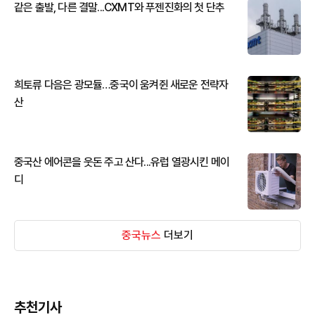
같은 출발, 다른 결말...CXMT와 푸젠진화의 첫 단추
희토류 다음은 광모듈…중국이 움켜쥔 새로운 전략자
산
중국산 에어콘을 웃돈 주고 산다...유럽 열광시킨 메이
디
중국뉴스
더보기
추천기사