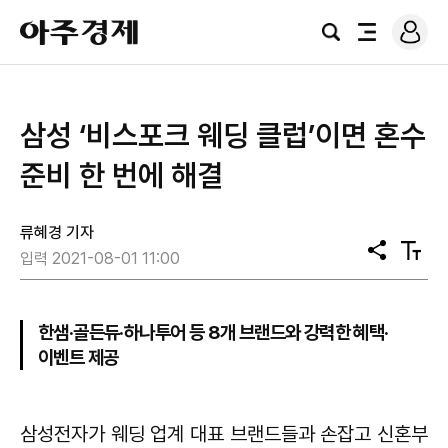
로
아
그
검
전
주
인
색
체
경
메
제
뉴
삼성 ‘비스포크 웨딩 클럽’이면 혼수
준비 한 번에 해결
류혜경 기자
공
텍
입력 2021-08-01 11:00
유
스
트
크
기
한샘·골든듀·하나투어 등 8개 브랜드와 강력한 혜택·
이벤트 제공
삼성전자가 웨딩 업계 대표 브랜드들과 손잡고 신혼부