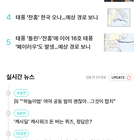
4
태풍 '찬홈' 한국 오나…예상 경로 보니
태풍 '돌핀'·'찬홈'에 이어 16호 태풍
5
'페이러우'도 발생…예상 경로 보니
실시간 뉴스
08.11 01:59
UPDATE
4분전
與 "'하늘이법' 여야 공동 발의 괜찮아…그것이 협치"
9분전
'캐시딜' 캐시워크 돈 버는 퀴즈, 정답은?
14분전