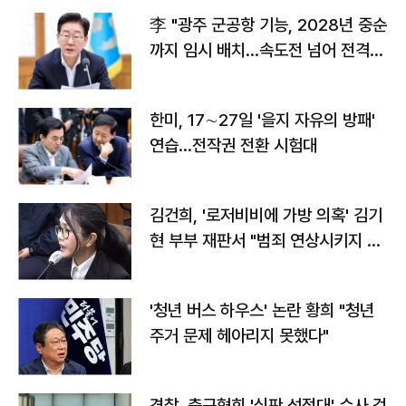
李 "광주 군공항 기능, 2028년 중순
까지 임시 배치…속도전 넘어 전격
전"
한미, 17∼27일 '을지 자유의 방패'
연습…전작권 전환 시험대
김건희, '로저비비에 가방 의혹' 김기
현 부부 재판서 "범죄 연상시키지 말
라"
'청년 버스 하우스' 논란 황희 "청년
주거 문제 헤아리지 못했다"
경찰, 축구협회 '심판 성접대' 수사 검