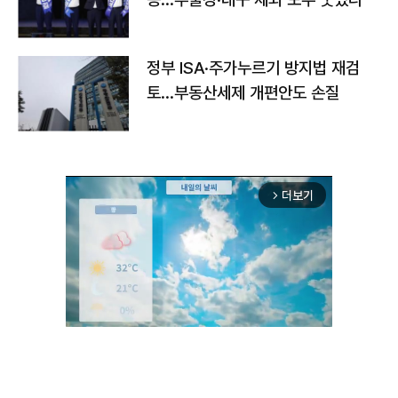
정부 ISA·주가누르기 방지법 재검
토…부동산세제 개편안도 손질
더보기
arrow_forward_ios
Mute