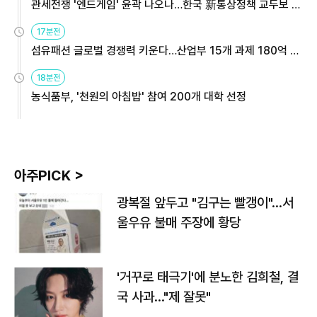
관세전쟁 '엔드게임' 윤곽 나오나…한국 新통상정책 교두보 활
용해야
17분전
섬유패션 글로벌 경쟁력 키운다…산업부 15개 과제 180억 지
원
18분전
농식품부, '천원의 아침밥' 참여 200개 대학 선정
아주PICK >
광복절 앞두고 "김구는 빨갱이"…서
울우유 불매 주장에 황당
'거꾸로 태극기'에 분노한 김희철, 결
국 사과…"제 잘못"