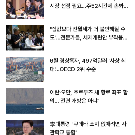
시장 선점 필요…주52시간제 손봐
야"
"집값보다 전월세가 더 불안해질 수
도"…전문가들, 세제개편안 부작용
우려
6월 경상흑자, 497억달러 '사상 최
대'…OECD 2위 수준
이란·오만, 호르무즈 새 항로 좌표 합
의…"전면 개방은 아냐"
李대통령 "쿠데타 소지 없애려면 사
관학교 통합"