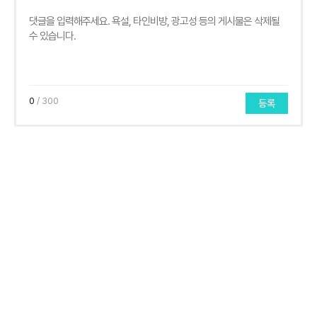
0
/ 300
등록