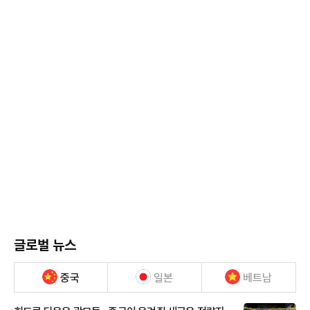
글로벌 뉴스
중국
일본
베트남