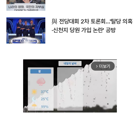
與 전당대회 2차 토론회…'탈당 의혹
·신천지 당원 가입 논란' 공방
더보기
arrow_forward_ios
Unmute