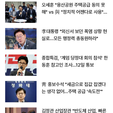
오세훈 "용산공원 주택공급 동의 못
해" vs 與 "정치적 어젠다로 사용"
맞불
李대통령 "외신서 보던 폭염 상황 현
실로…모든 행정력 총동원하라"
종합특검, '계엄 당정대 회의 참석' 한
동훈 참고인 조사...12일 통보
靑 홍보수석 "세금으로 집값 잡겠다
는 생각 없어…주택 공급 '속도전'"
김정관 산업장관 "반도체 산업, 빠른