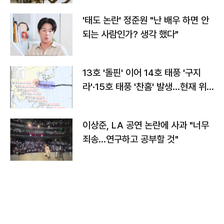
'태도 논란' 정준원 "난 배우 하면 안
되는 사람인가? 생각 했다"
13호 '돌핀' 이어 14호 태풍 '구지
라'·15호 태풍 '찬홈' 발생…현재 위
치와 이동경로는?
이상준, LA 공연 논란에 사과 "너무
죄송…연구하고 공부할 것"