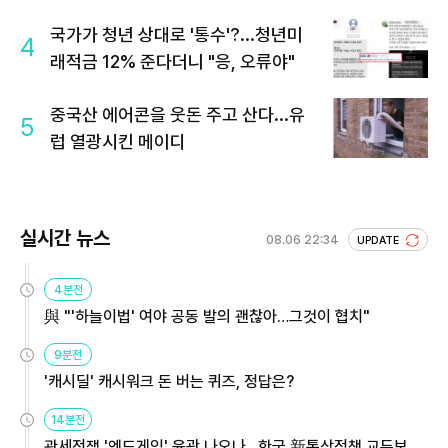
국가가 청년 상대로 '통수'?...청년미
4
래적금 12% 준다더니 "응, 오류야"
중국산 에어콘을 웃돈 주고 산다...유
5
럽 열광시킨 메이디
실시간 뉴스
08.06 22:34
UPDATE
4분전
與 "'하늘이법' 여야 공동 발의 괜찮아…그것이 협치"
9분전
'캐시딜' 캐시워크 돈 버는 퀴즈, 정답은?
14분전
관세전쟁 '엔드게임' 윤곽 나오나…한국 新통상정책 교두보 활