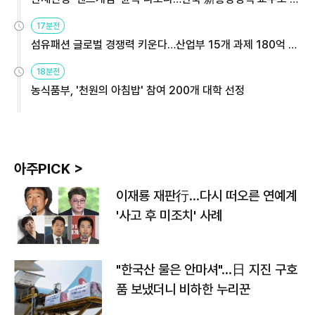
용해야
17분전
섬유패션 글로벌 경쟁력 키운다…산업부 15개 과제 180억 지
원
18분전
농식품부, '천원의 아침밥' 참여 200개 대학 선정
아주PICK >
이재룡 재판行…다시 떠오른 연예계
'사고 후 미조치' 사례
"한국산 물은 안마셔"…日 지진 구호
품 보냈더니 비하한 누리꾼