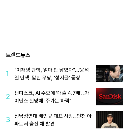
트렌드뉴스
"이재명 탄핵, 얼마 안 남았다"...'윤석
1
열 탄핵' 맞힌 무당, '성지글' 등장
샌디스크, AI 수요에 '매출 4.7배'…가
2
이던스 실망에 '주가는 하락'
신남성연대 배인규 대표 사망…인천 아
3
파트서 숨진 채 발견