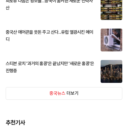
희토류 다음은 광모듈…중국이 움켜쥔 새로운 전략자
산
중국산 에어콘을 웃돈 주고 산다...유럽 열광시킨 메이
디
스티븐 로치 '과거의 홍콩'은 끝났지만 '새로운 홍콩'은
진행중
중국뉴스
더보기
추천기사