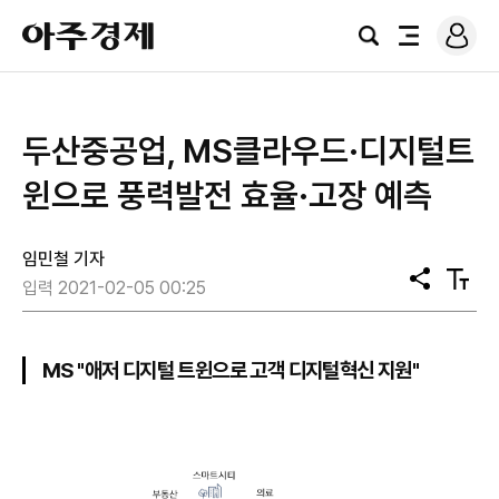
로
아
그
검
전
주
인
색
체
경
메
제
뉴
두산중공업, MS클라우드·디지털트
윈으로 풍력발전 효율·고장 예측
임민철 기자
공
텍
입력 2021-02-05 00:25
유
스
트
크
기
MS "애저 디지털 트윈으로 고객 디지털혁신 지원"