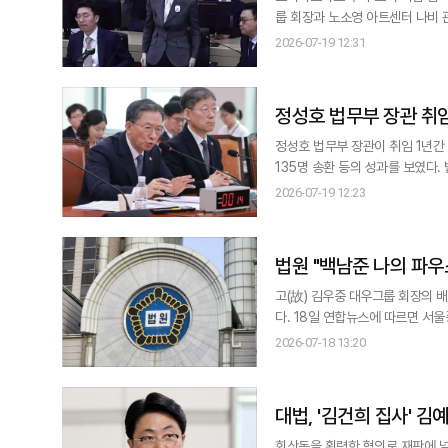
룹 회장과 노소영 아트센터 나비 관장의 재산 분
(주심 박영재 대법관)는 오는 24일 오후 
2026-07-19 12:31
부터 7월까지 건진법사 전성배씨를
프 다이아몬드 목걸
정성호 법무부 장관 취임
정성호 법무부 장관이 취임 1년간
135명 송환 등의 성과를 보였다. 법무부는 19일 정 장관이 취임 1년을 맞은 것과 관련해 "국민의 일상적 안전과 국가 경제
활력에 정책 역량을 집중했다"며 이같이 밝혔다. 이에 대해 법무부는 "민생을 위협하는
2026-07-19 12:23
법원 "백남준 나의 파우
고(故) 김우중 대우그룹 회장의 
다. 18일 연합뉴스에 따르면 서울중앙지법 민사합의34부(김창모 부장판사)는 정씨가 우양산업개발(옛 대우개발)을 상대로
제기한 동산인도청구 소송에서 원고 일부 승소로 판결했다. 정씨는 우
2026-07-18 13:20
지만, 재판부는 백남준의 '나의 파
대
대법, '김건희 집사' 김
회삿돈을 횡령한 혐의로 재판에 넘겨