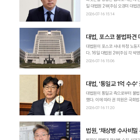
일 대법원 2부(주심 오경미 대법
각을 선고한 원심 판결을 최종 확정했다. 이로써 김 씨는 지난해 8월 12일 인천국제공항에서 체포된 지
2026-07-16 15:14
법 리스크에서 완전히 벗어나게 됐다. 김 씨는 차명법인인 이노베스트코리아 명의로 보유하고 있던 IMS모빌리
카) 주식
대법, 포스코 불법파견 
대법원이 포스코 사내 하청 노동자
다. 16일 대법원 2부(주심 각 박영재·엄상필 대법관)는 협력업체 노동자 378명이 포스코를 상대로 낸 근로자 지위 확인 소
송에서 369명에 대해 원고 승소로 판결한 원심을 확정했다. 다만 
2026-07-16 15:06
코의 직접적인 지휘·명령을 받지 
며 대법원이
대법, '통일교 1억 수수
대법원이 통일교 측으로부터 불법 
했다. 이에 따라 권 의원은 국회법과 공직선거법에 
정치자금법 위반 혐의로 기소된 권
2026-07-16 11:20
는 민중기 특별검사팀이 권 의원을
정에 따라 의원직을 즉시
법원, '채상병 수사비밀
어"
법원이 해병대 채상병 순직 사건