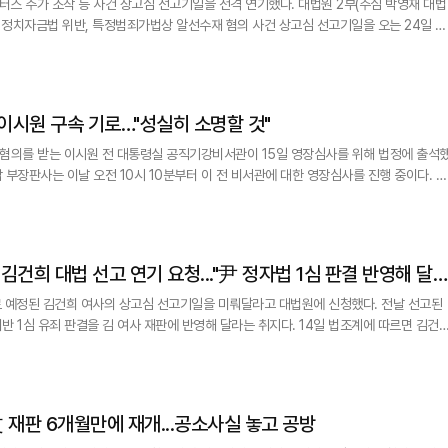
작 등 사건 상고심 선고기일을 전격 연기했다. 대법원 2부(주심 박영재 대법
, 정치자금법 위반, 특정범죄가법상 알선수재 혐의 사건 상고심 선고기일을 오는 24일 오
 이 사건 선고는 16일 오전 10시 15분에 이뤄질 예정이었다. 이는 전날 김건희 특
 브로커 명태균씨 여론조사 수수 혐의와 관련해 공범인 윤석열 전 대통령이 유죄를 선고
 이시원 구속 기로…"성실히 소명할 것"
한 혐의를 받는 이시원 전 대통령실 공직기강비서관이 15일 영장심사를 위해 법정에 출석
서 2차 종합특별검사팀(권창영 특별검사)은 지난 10일 이
혐의로 구속영장을 청구했다. 특검이 채상병 사건과 관련해 신병 확보에 나선 것은 이번
 김건희 대법 선고 연기 요청..."尹 정자법 1심 판결 반영해 달
 예정된 김건희 여사의 상고심 선고기일을 미뤄달라고 대법원에 신청했다. 전날 선고된
죄 판결을 김 여사 재판에 반영해 달라는 취지다. 14일 법조계에 따르면 김건희
 연기신청서를 제출했다. 당초 대법원 2부(주심 박영재 대법관)는 오는 16일 오전 10
조작, 통일교 금품 수수, 명태균 여론조사 무상 수수 등 이른바 3대 의혹 사건의 상고심
文 재판 6개월만에 재개...공소사실 놓고 공방