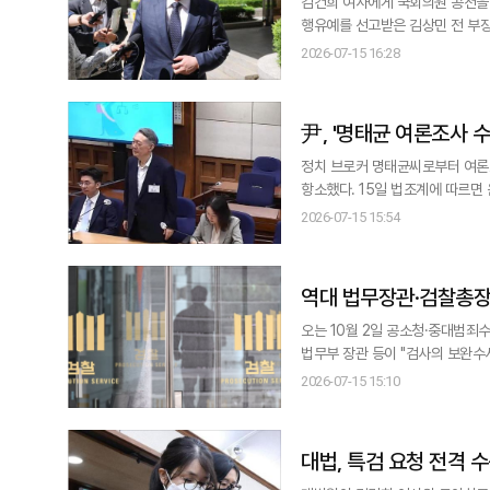
김건희 여사에게 국회의원 공천을 
행유예를 선고받은 김상민 전 부장검사에 대한 대법
이흥구 대법관)는 청탁금지법 및 
2026-07-15 16:28
11시로 지정했다. 김 전 검사는 지난 2023년 김 여사 측에 1억 4000만원 상당의 이우환 화백 작품 '점으로부터
No.800298'을
尹, '명태균 여론조사 
정치 브로커 명태균씨로부터 여론
항소했다. 15일 법조계에 따르면 윤 전 대통령은 전날 서울중앙지법 형사합의33부(이진관 부장판사)에 항소장을 제출했다.
1심에서 징역 1년 6개월의 실형을 선고받고 법
2026-07-15 15:54
심 재판부가 사실을 오인하고 법리를
통령은
역대 법무장관·검찰총장
오는 10월 2일 공소청·중대범
법무부 장관 등이 "검사의 보완수사권을 전면 인정해야 
무부 장관·검찰총장은 15일 입장
2026-07-15 15:10
법리상 맞지 않고 현행 헌법상 위
대법, 특검 요청 전격 