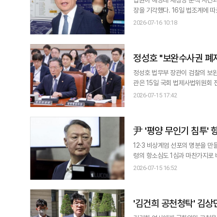
장을 기각했다. 16일 법조계에 따르면 서울중앙지법 이종록 영장전담 부장판사는 전날 공무상 비밀누설 혐의로 영장이 청
구된 이 전 비서관에 대한 구속 전 피의자 
2026-07-16 10:18
대해 법리적으로 다퉈 볼 여지가 있
망하거나 증거를
정성호 "보완수사권 폐
정성호 법무부 장관이 검찰의 보완수
관은 15일 국회 법제사법위원회 
전 법무부 차관의 별장 성 접대 의혹 사
2026-07-15 17:42
학의 사건 등은) 검사가 연루된 
尹 '평양 무인기 침투'
12·3 비상계엄 선포의 명분을 
령의 항소심도 1심과 마찬가지로 
김용현 전 국방부 장관 등 피고인들은 공개 재판을 요구하며
2026-07-15 16:52
적 및 직권남용 권리행사방해 등 
전 드론작전사령관
'김건희 공천청탁' 김상