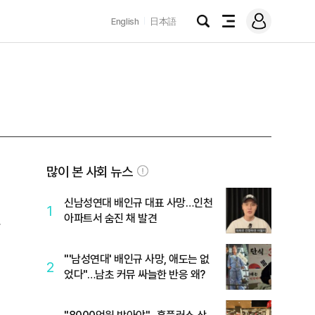
로
English
日本語
그
검
전
인
색
체
메
뉴
많이 본 사회 뉴스
신남성연대 배인규 대표 사망…인천
1
아파트서 숨진 채 발견
진
"'남성연대' 배인규 사망, 애도는 없
2
었다"…남초 커뮤 싸늘한 반응 왜?