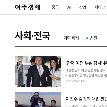
아
중국
AI
산업
재테크
주
경
제
사회·전국
기획·취재
법원
'관저 이전 부실 감사'
대통령 관저 이전 관련 부실 감사 
서울중앙지법 영장전담 부장판사는
행 중이다. 유 위원에 대한 영장심사 결과는 이날 늦은 
2026-07-20 10:14
에 출석했다. 그는 '어떤 점을 소
이번주 김건희 대법 판
도이치모터스 주가 조작 가담 혐의