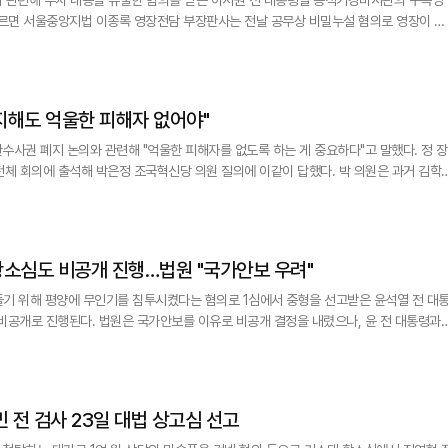
심문(영장실질심사)을 진행한 뒤 기각 결정을 내렸다. 이 부장판사는 "범죄혐의에
고, 수사 경과와 혐의사실에 대한 피의자의 태도, 다른 형사 재판 출석 상황 등에 비춰 
지해도 억울한 피해자 없어야"
사권 폐지 논의와 관련해 "억울한 피해자를 없도록 하는 게 중요하다"고 말했다. 정 장
전체 회의에 출석해 박은정 조국혁신당 의원 질의에 이같이 답했다. 박 의원은 과거 김학
건 등을 거론하며 검찰이 '제 식구 감싸기식' 수사를 했다고 지적했다. 정 장관은 "(김
부끄러운 사건"이라며 "당시 정치 권력과 검찰이 결탁해 제 식구 감싸
 항소심도 비공개 진행…법원 "국가안보 우려"
만들기 위해 평양에 무인기를 침투시켰다는 혐의로 1심에서 중형을 선고받은 윤석열 전 대
비공개로 진행된다. 법원은 국가안보를 이유로 비공개 결정을 내렸으나, 윤 전 대통령과
 반발했다. 15일 서울고법 형사1부(부장판사 윤성식)는 일반이
혐의로 기소된 윤 전 대통령과 김용현 전 국방부 장관, 여인형 전 국군방첩사령관, 김용대
민 전 검사 23일 대법 상고심 선고