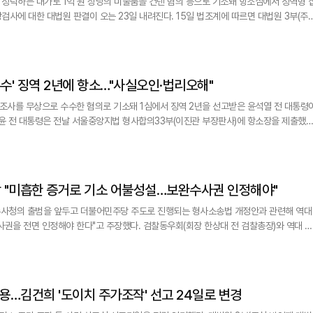
청탁하는 대가로 1억 원 상당의 미술품을 건넨 혐의 등으로 기소돼 항소심에서 징역형 
원 판결이 오는 23일 내려진다. 15일 법조계에 따르면 대법원 3부(주심
정치자금법 위반 혐의로 재판에 넘겨진 김 전 검사의 상고심 선고기일을 이달 23일 오전
수수' 징역 2년에 항소…"사실오인·법리오해"
조사를 무상으로 수수한 혐의로 기소돼 1심에서 징역 2년을 선고받은 윤석열 전 대통령
정 구속된 명씨도 같은 날 항소장을 냈다. 윤 전 대통령 측은 항소이유서에 1
 오해했으며, 이에 따라 양형이 부당하다는 주장을 담을 예정이라고 설명했다. 윤 전 대
 "미흡한 증거로 기소 어불성설…보완수사권 인정해야"
죄수사청의 출범을 앞두고 더불어민주당 주도로 진행되는 형사소송법 개정안과 관련해 역대
한다"고 주장했다. 검찰동우회(회장 한상대 전 검찰총장)와 역대 법
문을 내고 "검사의 영장 청구권과 기소권을 인정하면서 그에 따른 수사권을 부정하는 것
헌 소지가 있다"며 "헌법 개정을 기리는 제헌절을 앞둔 이 시점에 참담한
수용…김건희 '도이치 주가조작' 선고 24일로 변경