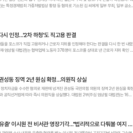
관)는 특정경제범죄 가중처벌법상 횡령 등 혐의로 기소된 김 씨에게 일부 무죄, 일부 공소
 약 11개월 만에 사
티(구 비마이
다시 인정…'2차 하청'도 직고용 판결
들을 포스코가 직접 고용하거나 근로자 지위를 인정해야 한다는 판결을 다시 한 번 내렸
냉연제품 포장 업무를 맡은 포스코엠텍 소속 4명은 포스
않았다는 이유로 패소 원심이 확정됐으며, 정년을 넘긴 5명에 대해서는 소송 실익이 없다
' 권성동 징역 2년 원심 확정…의원직 상실
정치자금을 수수한 혐의로 재판에 넘겨진 권성동 국민의힘 의원의 징역 2년 원심을 확
따라 즉시 의원직을 상실했다. 대법원 2부(주심 엄상필 대법관)는 16일
 의원의 상고심에서 징역 2년과 추징금 1억원을 선고한 원심 판결을 확정했다. 이날 선
 기소한 지 9개월 만에 나온 최종 판단이다. 이에 따라 권 의원은 국회법과 공직선거법 
 유출' 이시원 전 비서관 영장기각…"법리적으로 다퉈볼 여지 있
과 관련해 수사 내용을 유출한 혐의를 받는 이시원 전 대통령실 공직기강비서관의 구속영