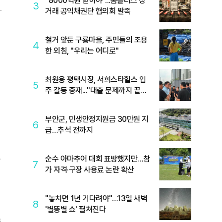
"8000억원 받아야"...홈플러스 상
3
거래 공익채권단 협의회 발족
라
철거 앞둔 구룡마을, 주민들의 조용
4
한 외침, "우리는 어디로"
최원용 평택시장, 서희스타힐스 입
5
주 갈등 중재..."대출 문제까지 끝까
지 살필 것"
부안군, 민생안정지원금 30만원 지
6
급…추석 전까지
순수 아마추어 대회 표방했지만…참
7
가 자격·구장 사용료 논란 확산
"놓치면 1년 기다려야"…13일 새벽
8
'별똥별 쇼' 펼쳐진다