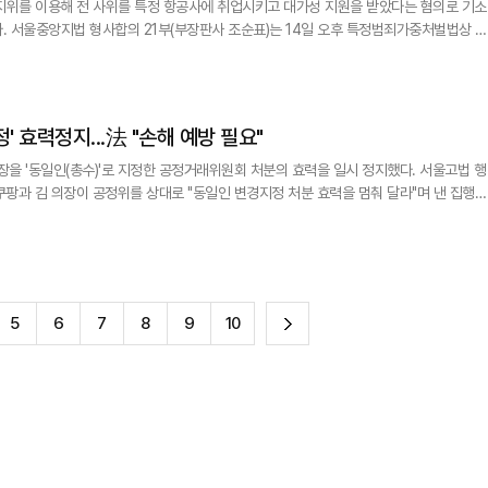
지위를 이용해 전 사위를 특정 항공사에 취업시키고 대가성 지원을 받았다는 혐의로 기소
법상 뇌
물공여 및 업무상 배임 혐의를 받는 이상직 전 의원의 5번째 공판준비기일을 진행했다. 공
고인의 출석 의무가 없어 문 전 대통령은 모습을 드러내지 않았으나, 이 전 의원은 하늘
' 효력정지...法 "손해 예방 필요"
 '동일인(총수)'로 지정한 공정거래위원회 처분의 효력을 일시 정지했다. 서울고법 행
 쿠팡과 김 의장이 공정위를 상대로 "동일인 변경지정 처분 효력을 멈춰 달라"며 낸 집행정
날까지 정지한다고 밝혔다. 공정위가 4월 8일 쿠팡 측에 김 의장에 대한 자료 제출을 요청한 처분의 효력도 같은
다
5
6
7
8
9
10
음