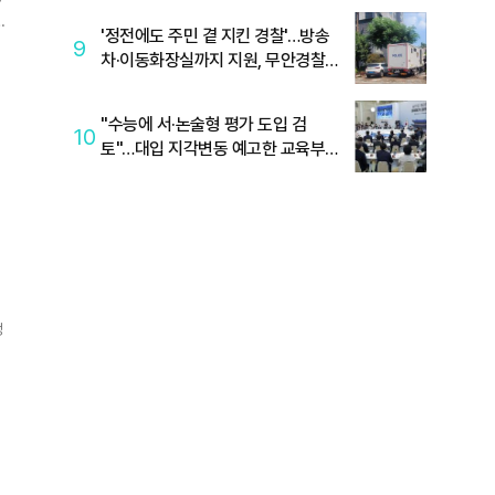
기
'정전에도 주민 곁 지킨 경찰'…방송
9
차·이동화장실까지 지원, 무안경찰
의 24시간 현장 대응
"수능에 서·논술형 평가 도입 검
10
토"…대입 지각변동 예고한 교육부·
국교위
정
고
규