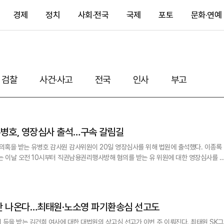
경제
정치
사회·전국
국제
포토
문화·연예
검찰
사건·사고
전국
인사
부고
 유병호, 영장심사 출석…구속 갈림길
의혹을 받는 유병호 감사원 감사위원이 20일 영장심사를 위해 법원에 출석했다. 이종록
 이날 오전 10시부터 직권남용권리행사방해 혐의를 받는 유 위원에 대한 영장심사를 
저녁 나올 전망이다. 유 위원은 이날 오전 9시 40분께 서울중앙지법
명할 계획인지', '봐주기 감사는 없었는지' 등의 취재진 질문에 답하지 않고 법정 안으로
단 나온다…최태원·노소영 파기환송심 선고도
 등을 받는 김건희 여사에 대한 대법원의 상고심 선고가 이번 주 이뤄진다. 최태원 SK그