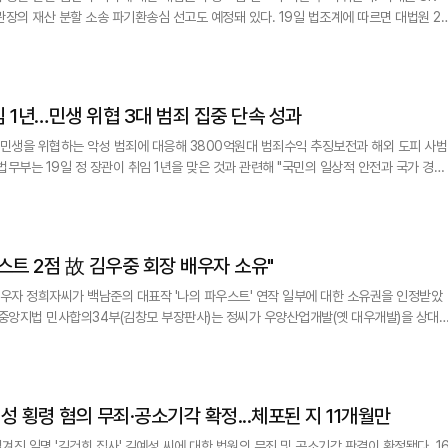
할 소송 파기환송심 선고도 예정돼 있다. 19일 법조계에 따르면 대법원 2부
2시 김 여사의 자본시장법 위반 등 혐의 사건을 선고한다. 김 여사는 2022년 4월
 통해 윤영호 전 통일교 세계본부장에게 교단 지원 청탁을 받고 6200만원 상당의 그
 1년…민생 위협 3대 범죄 집중 단속 성과
 민생을 위협하는 악성 범죄에 대응해 3800억원대 범죄수익 추징보전과 해외 도피 사범
 3대 악성 범죄(보이스피싱, 금융·가
상자산, 마약)에 수사 역량을 집중해 성과를 거뒀다"고 설명했다. 구체적으로 서울동부지검 '보이스피싱
스트 2점 故 김우중 회장 배우자 소유"
배우자 정희자씨가 백남준의 대표작 '나의 파우스트' 연작 일부에 대한 소유권을 인정받았
양미술관이 점유 중인 미술품 188점의 반환을 청구했
우스트-경제학'과 '나의 파우스트-영혼성', 독일 작가 지그마르 폴케의 작품 등 총 3점에
예성 횡령 혐의 무죄·공소기각 확정...체포된 지 11개월만
진 일명 '김건희 집사' 김예성 씨에 대한 법원의 무죄 및 공소기각 판결이 확정됐다. 16