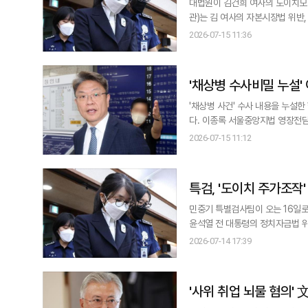
대법원이 김건희 여사의 도이치모터스 주가 조
관)는 김 여사의 자본시장법 위반
후 2시로 연기했다고 15일 밝혔다. 애초
2026-07-15 11:36
별검사팀(민중기 특별검사)이 정치
받은 1심판결을 함께 검
'채상병 수사비밀 누설'
'채상병 사건' 수사 내용을 누설
다. 이종록 서울중앙지법 영장전담 부장판사는 이날 오전 10시 10분부터 이 전 비서관에 대한 영장심사를 진행 중이다. 법
원의 영장심사 결과는 이르면 이날 오후 나올 것으로 예상된다. 앞
2026-07-15 11:12
전 비서관에 대해 공무상비밀누설 
이 처음이
특검, '도이치 주가조작'
라"
민중기 특별검사팀이 오는 16일로
윤석열 전 대통령의 정치자금법 위반 1심 유
특검팀은 대법원에 상고심 선고기일
2026-07-14 17:39
15분 김 여사의 도이치모터스 주가
을 선고할 예정이었다.
'사위 취업 뇌물 혐의' 