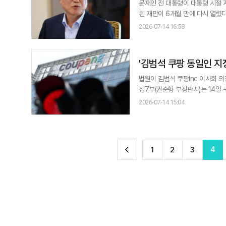
문재인 전 대통령이 대통령 시절 
된 재판이 6개월 만에 다시 열렸다. 서울중앙지법 형사합의 21부(부장판사 조순표)는 14일 오후 특정범죄가중처벌
물 혐의를 받는 문 전 대통령과 뇌
2026-07-14 16:58
판준비기일은 정식 공판과 달리 피
수의을 입은 채 피고
'김범석 쿠팡 동일인 지정
법원이 김범석 쿠팡Inc 이사회 의장을
정7부(권순형 부장판사)는 14일
지 신청을 일부 인용했다. 재판부는 공정위의 지난 5월 1일자 동일인 변경지정의 효력을 본안 판결 선고일로부터 30일 되
2026-07-14 15:04
는 
전
4
1
2
3
이