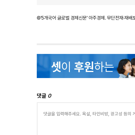
©'5개국어 글로벌 경제신문' 아주경제. 무단전재·재배
댓글
0