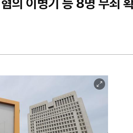
 혐의 이병기 등 8명 무죄 
이
미
지
확
대