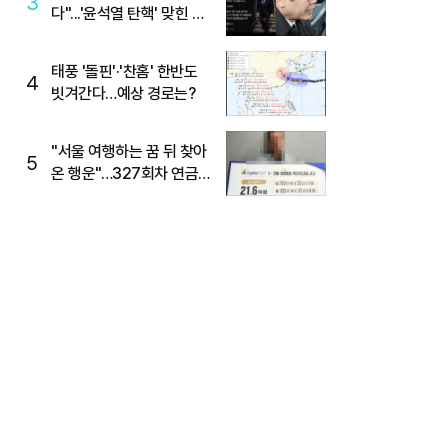
3
다"...'윤석열 탄핵' 맞힌 무
당, '성지글' 등장
태풍 '돌핀'·'찬홈' 한반도
4
빗겨간다…예상 경로는?
"서울 여행하는 꿈 뒤 찾아
5
온 행운"…327회차 연금
복권720+ 당첨번호조회
주목