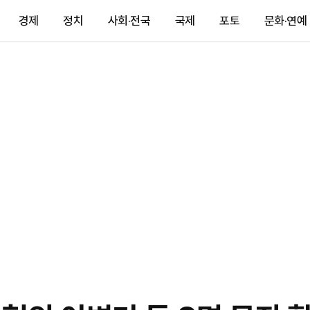
경제
정치
사회·전국
국제
포토
문화·연예