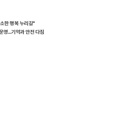
소한 행복 누리길"
 운영…기억과 안전 다짐