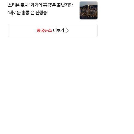
스티븐 로치 '과거의 홍콩'은 끝났지만
'새로운 홍콩'은 진행중
중국뉴스
더보기