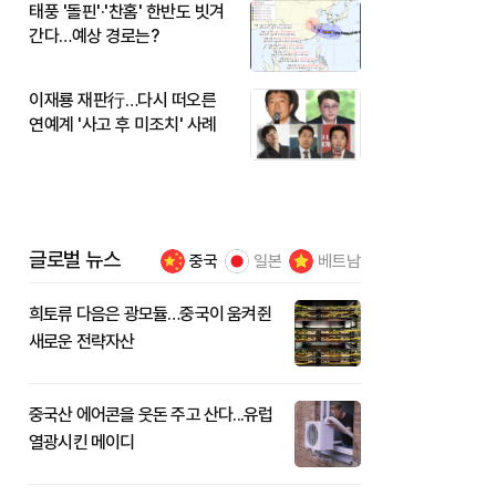
태풍 '돌핀'·'찬홈' 한반도 빗겨
간다…예상 경로는?
이재룡 재판行…다시 떠오른
연예계 '사고 후 미조치' 사례
글로벌 뉴스
중국
일본
베트남
희토류 다음은 광모듈…중국이 움켜쥔
새로운 전략자산
중국산 에어콘을 웃돈 주고 산다...유럽
열광시킨 메이디