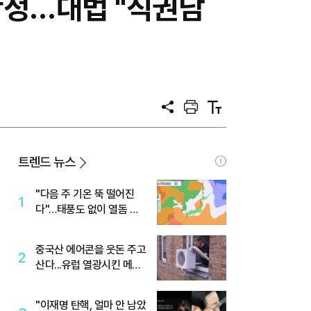
확정…대법 "직권남
공
프
텍
유
린
스
트
트
크
기
트렌드 뉴스
"다음 주 기온 뚝 떨어진
1
다"…태풍도 없이 열돔 박
살 낸 '이것'
중국산 에어콘을 웃돈 주고
2
산다...유럽 열광시킨 메이
디
"이재명 탄핵, 얼마 안 남았