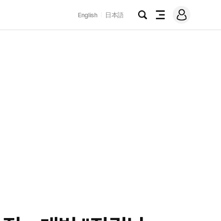
로
English
日本語
그
검
전
인
색
체
메
뉴