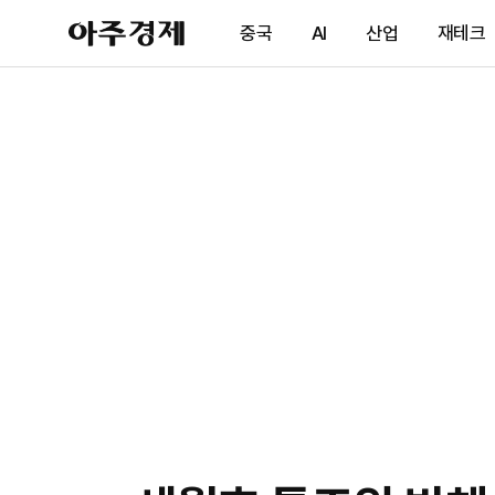
아
중국
AI
산업
재테크
주
경
제