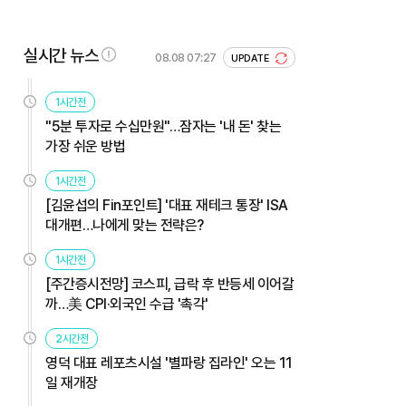
실시간 뉴스
08.08 07:27
UPDATE
1시간전
"5분 투자로 수십만원"…잠자는 '내 돈' 찾는
가장 쉬운 방법
1시간전
[김윤섭의 Fin포인트] '대표 재테크 통장' ISA
대개편…나에게 맞는 전략은?
1시간전
[주간증시전망] 코스피, 급락 후 반등세 이어갈
까…美 CPI·외국인 수급 '촉각'
2시간전
영덕 대표 레포츠시설 '별파랑 집라인' 오는 11
일 재개장