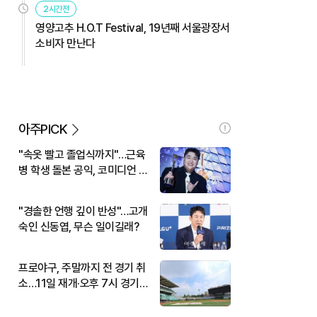
2시간전
영양고추 H.O.T Festival, 19년째 서울광장서
소비자 만난다
아주PICK
"속옷 빨고 졸업식까지"…근육
병 학생 돌본 공익, 코미디언 김
규원이었다
"경솔한 언행 깊이 반성"…고개
숙인 신동엽, 무슨 일이길래?
프로야구, 주말까지 전 경기 취
소…11일 재개·오후 7시 경기
시작