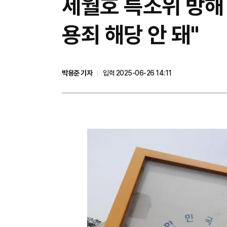
세월호 특조위 방해
용죄 해당 안 돼"
박용준 기자
입력 2025-06-26 14:11