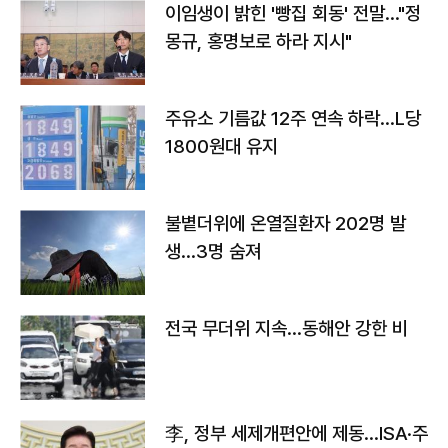
이임생이 밝힌 '빵집 회동' 전말…"정
몽규, 홍명보로 하라 지시"
주유소 기름값 12주 연속 하락…L당
1800원대 유지
불볕더위에 온열질환자 202명 발
생…3명 숨져
전국 무더위 지속…동해안 강한 비
李, 정부 세제개편안에 제동…ISA·주