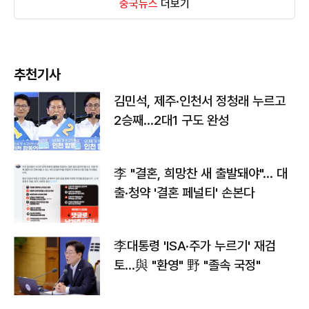
중국뉴스
더보기
추천기사
김민석, 제주·인천서 정청래 누르고
2승째…2대1 구도 완성
李 "결혼, 희망찬 새 출발돼야"… 대
출·청약 '결혼 페널티' 손본다
李대통령 'ISA·주가 누르기' 재검
토…與 "환영" 野 "졸속 국정"