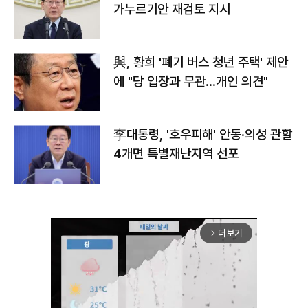
가누르기안 재검토 지시
與, 황희 '폐기 버스 청년 주택' 제안
에 "당 입장과 무관…개인 의견"
李대통령, '호우피해' 안동·의성 관할
4개면 특별재난지역 선포
더보기
arrow_forward_ios