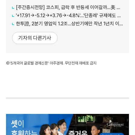
[주간증시전망] 코스피, 급락 후 반등세 이어갈까…美 CPI·외국인 수급 '촉각'
'+17.91→-5.12→+3.76→-4.8%'…'단종레' 규제에도 여전히 롤러코스터 타는 코스피
한투證, 2분기 영업익 1.2조…상반기에만 작년 1년치 이익만큼 벌었다
기자의 다른기사
©'5개국어 글로벌 경제신문' 아주경제. 무단전재·재배포 금지