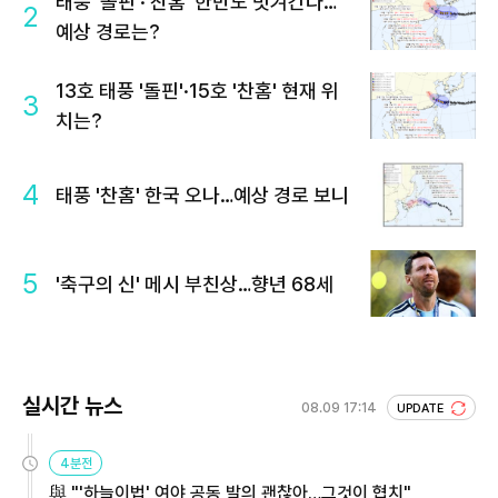
태풍 '돌핀'·'찬홈' 한반도 빗겨간다…
2
예상 경로는?
13호 태풍 '돌핀'·15호 '찬홈' 현재 위
3
치는?
4
태풍 '찬홈' 한국 오나…예상 경로 보니
5
'축구의 신' 메시 부친상…향년 68세
실시간 뉴스
08.09 17:14
UPDATE
4분전
與 "'하늘이법' 여야 공동 발의 괜찮아…그것이 협치"