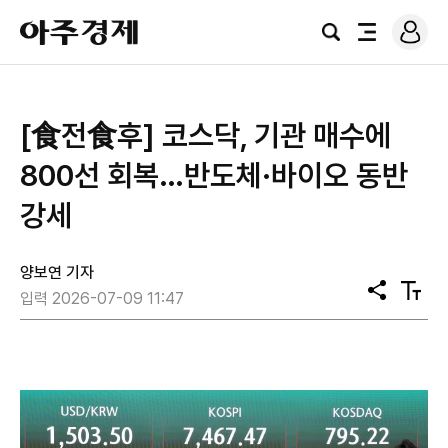
로
아
그
검
전
주
인
색
체
경
메
제
뉴
[食전食후] 코스닥, 기관 매수에
800선 회복…반도체·바이오 동반
강세
양보연 기자
공
텍
입력 2026-07-09 11:47
유
스
트
크
기