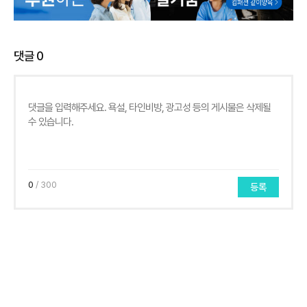
댓글
0
0
/ 300
등록