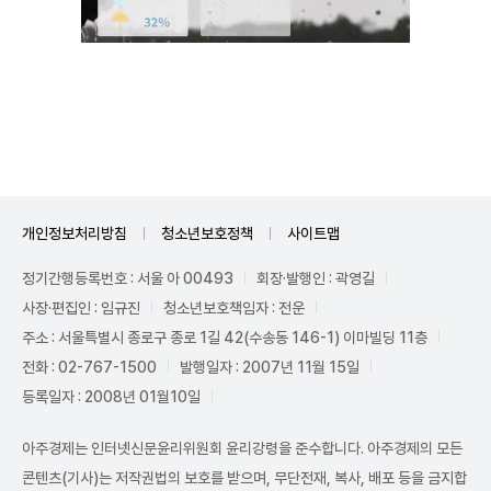
Unmute
개인정보처리방침
청소년보호정책
사이트맵
정기간행등록번호 : 서울 아 00493
회장·발행인 : 곽영길
사장·편집인 : 임규진
청소년보호책임자 : 전운
주소 : 서울특별시 종로구 종로 1길 42(수송동 146-1) 이마빌딩 11층
전화 : 02-767-1500
발행일자 : 2007년 11월 15일
등록일자 : 2008년 01월10일
아주경제는 인터넷신문윤리위원회 윤리강령을 준수합니다. 아주경제의 모든
콘텐츠(기사)는 저작권법의 보호를 받으며, 무단전재, 복사, 배포 등을 금지합