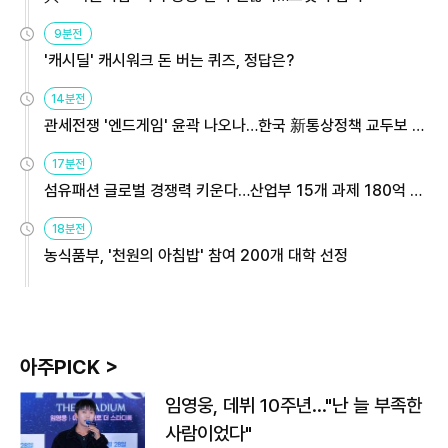
9분전
'캐시딜' 캐시워크 돈 버는 퀴즈, 정답은?
14분전
관세전쟁 '엔드게임' 윤곽 나오나…한국 新통상정책 교두보 활
용해야
17분전
섬유패션 글로벌 경쟁력 키운다…산업부 15개 과제 180억 지
원
18분전
농식품부, '천원의 아침밥' 참여 200개 대학 선정
아주PICK >
임영웅, 데뷔 10주년…"난 늘 부족한
사람이었다"