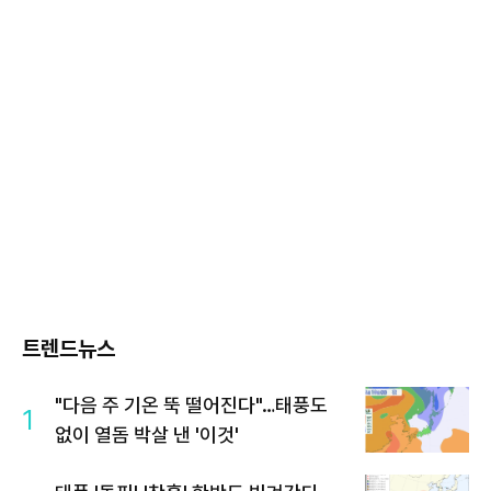
트렌드뉴스
"다음 주 기온 뚝 떨어진다"…태풍도
1
없이 열돔 박살 낸 '이것'