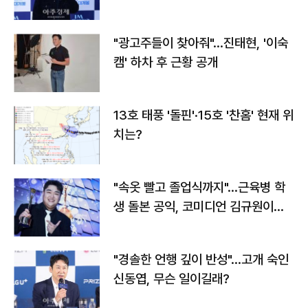
"광고주들이 찾아줘"…진태현, '이숙
캠' 하차 후 근황 공개
13호 태풍 '돌핀'·15호 '찬홈' 현재 위
치는?
"속옷 빨고 졸업식까지"…근육병 학
생 돌본 공익, 코미디언 김규원이었
다
"경솔한 언행 깊이 반성"…고개 숙인
신동엽, 무슨 일이길래?