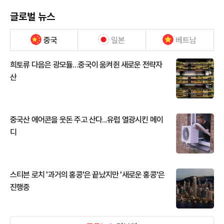
글로벌 뉴스
중국
일본
베트남
희토류 다음은 광모듈…중국이 움켜쥔 새로운 전략자
산
중국산 에어콘을 웃돈 주고 산다...유럽 열광시킨 메이
디
스티븐 로치 '과거의 홍콩'은 끝났지만 '새로운 홍콩'은
진행중