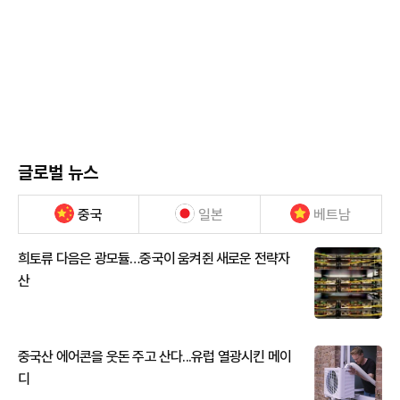
글로벌 뉴스
중국
일본
베트남
희토류 다음은 광모듈…중국이 움켜쥔 새로운 전략자
산
중국산 에어콘을 웃돈 주고 산다...유럽 열광시킨 메이
디