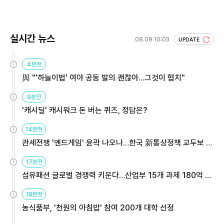
실시간 뉴스
08.09 10:03
UPDATE
4분전
與 "'하늘이법' 여야 공동 발의 괜찮아…그것이 협치"
9분전
'캐시딜' 캐시워크 돈 버는 퀴즈, 정답은?
14분전
관세전쟁 '엔드게임' 윤곽 나오나…한국 新통상정책 교두보 활
용해야
17분전
섬유패션 글로벌 경쟁력 키운다…산업부 15개 과제 180억 지
원
18분전
농식품부, '천원의 아침밥' 참여 200개 대학 선정