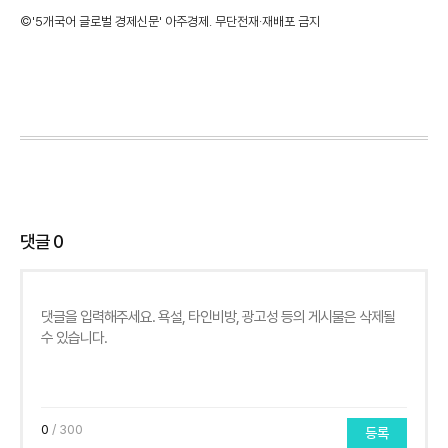
©'5개국어 글로벌 경제신문' 아주경제. 무단전재·재배포 금지
댓글
0
0
/ 300
등록