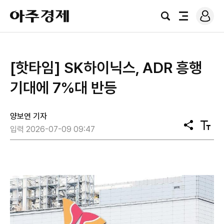
로
아
그
검
전
주
인
색
체
경
메
제
뉴
[핫타임] SK하이닉스, ADR 흥행
기대에 7%대 반등
양보연 기자
공
텍
입력 2026-07-09 09:47
유
스
트
크
기