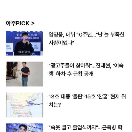
아주PICK >
임영웅, 데뷔 10주년…"난 늘 부족한
사람이었다"
"광고주들이 찾아줘"…진태현, '이숙
캠' 하차 후 근황 공개
13호 태풍 '돌핀'·15호 '찬홈' 현재 위
치는?
"속옷 빨고 졸업식까지"…근육병 학