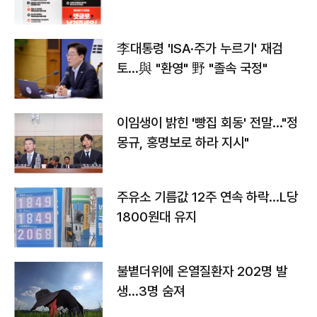
李대통령 'ISA·주가 누르기' 재검
토…與 "환영" 野 "졸속 국정"
이임생이 밝힌 '빵집 회동' 전말…"정
몽규, 홍명보로 하라 지시"
주유소 기름값 12주 연속 하락…L당
1800원대 유지
불볕더위에 온열질환자 202명 발
생…3명 숨져