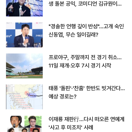
생 돌본 공익, 코미디언 김규원이었
다
"경솔한 언행 깊이 반성"…고개 숙인
신동엽, 무슨 일이길래?
프로야구, 주말까지 전 경기 취소…
11일 재개·오후 7시 경기 시작
태풍 '돌핀'·'찬홈' 한반도 빗겨간다…
예상 경로는?
이재룡 재판行…다시 떠오른 연예계
'사고 후 미조치' 사례