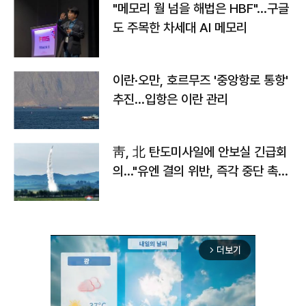
"메모리 월 넘을 해법은 HBF"…구글
도 주목한 차세대 AI 메모리
이란·오만, 호르무즈 '중앙항로 통항'
추진…입항은 이란 관리
靑, 北 탄도미사일에 안보실 긴급회
의…"유엔 결의 위반, 즉각 중단 촉
구"
더보기
arrow_forward_ios