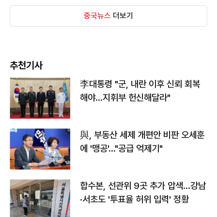
중국뉴스
더보기
추천기사
李대통령 "군, 내란 이후 신뢰 회복
해야…지휘부 헌신해달라"
與, 부동산 세제 개편안 비판 오세훈
에 '맹공'…"공급 억제기"
합수본, 선관위 9곳 추가 압색…강남
·서초도 '투표율 허위 입력' 정황