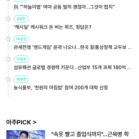
與 "'하늘이법' 여야 공동 발의 괜찮아…그것이 협치"
9분전
'캐시딜' 캐시워크 돈 버는 퀴즈, 정답은?
14분전
관세전쟁 '엔드게임' 윤곽 나오나…한국 新통상정책 교두보 활
용해야
17분전
섬유패션 글로벌 경쟁력 키운다…산업부 15개 과제 180억 지
원
18분전
농식품부, '천원의 아침밥' 참여 200개 대학 선정
아주PICK >
"속옷 빨고 졸업식까지"…근육병 학