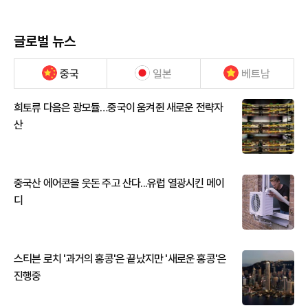
글로벌 뉴스
중국
일본
베트남
희토류 다음은 광모듈…중국이 움켜쥔 새로운 전략자
산
중국산 에어콘을 웃돈 주고 산다...유럽 열광시킨 메이
디
스티븐 로치 '과거의 홍콩'은 끝났지만 '새로운 홍콩'은
진행중