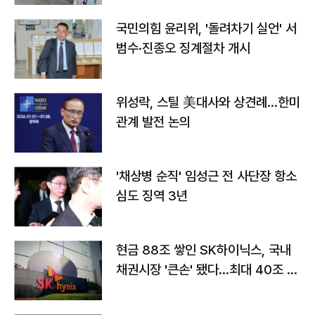
국민의힘 윤리위, '돌려차기 실언' 서
범수·진종오 징계절차 개시
위성락, 스틸 美대사와 상견례…한미
관계 발전 논의
'채상병 순직' 임성근 전 사단장 항소
심도 징역 3년
현금 88조 쌓인 SK하이닉스, 국내
채권시장 '큰손' 됐다…최대 40조 투
자