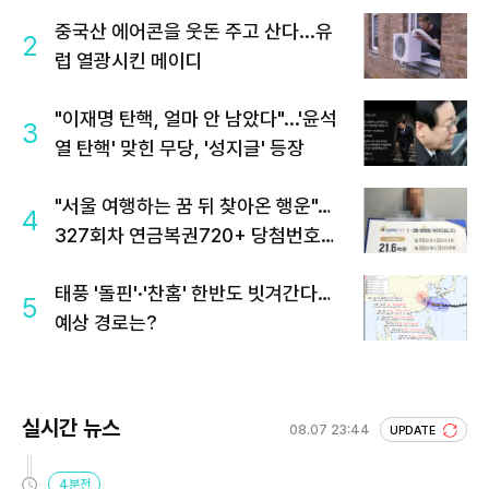
중국산 에어콘을 웃돈 주고 산다...유
2
럽 열광시킨 메이디
"이재명 탄핵, 얼마 안 남았다"...'윤석
3
열 탄핵' 맞힌 무당, '성지글' 등장
"서울 여행하는 꿈 뒤 찾아온 행운"…
4
327회차 연금복권720+ 당첨번호조
회 주목
태풍 '돌핀'·'찬홈' 한반도 빗겨간다…
5
예상 경로는?
실시간 뉴스
08.07 23:44
UPDATE
4분전