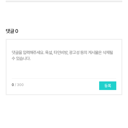
댓글
0
0
/ 300
등록