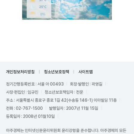
Unmute
개인정보처리방침
청소년보호정책
사이트맵
정기간행등록번호 : 서울 아 00493
회장·발행인 : 곽영길
사장·편집인 : 임규진
청소년보호책임자 : 전운
주소 : 서울특별시 종로구 종로 1길 42(수송동 146-1) 이마빌딩 11층
전화 : 02-767-1500
발행일자 : 2007년 11월 15일
등록일자 : 2008년 01월10일
아주경제는 인터넷신문윤리위원회 윤리강령을 준수합니다. 아주경제의 모든