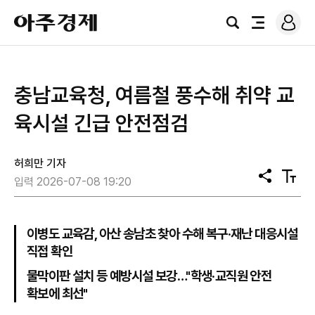
로
아
그
검
전
주
인
색
체
경
메
제
뉴
충남교육청, 여름철 풍수해 취약 교
육시설 긴급 안전점검
허희만 기자
공
텍
입력 2026-07-08 19:20
유
스
트
크
기
이병도 교육감, 아산 송남초 찾아 수해 복구·재난 대응시설
직접 확인
물막이판 설치 등 예방시설 보강…"학생·교직원 안전
확보에 최선"