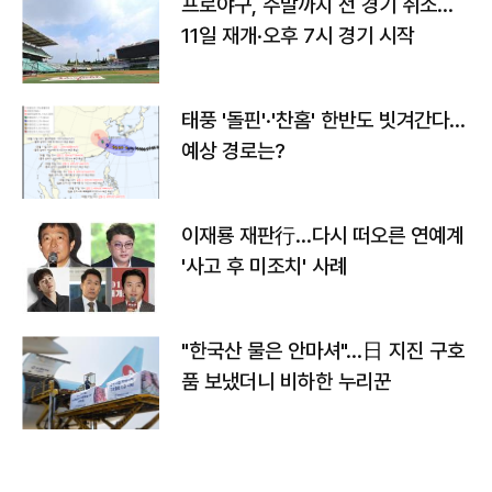
프로야구, 주말까지 전 경기 취소…
11일 재개·오후 7시 경기 시작
태풍 '돌핀'·'찬홈' 한반도 빗겨간다…
예상 경로는?
이재룡 재판行…다시 떠오른 연예계
'사고 후 미조치' 사례
"한국산 물은 안마셔"…日 지진 구호
품 보냈더니 비하한 누리꾼