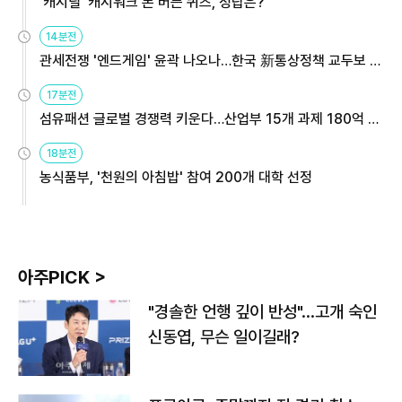
'캐시딜' 캐시워크 돈 버는 퀴즈, 정답은?
14분전
관세전쟁 '엔드게임' 윤곽 나오나…한국 新통상정책 교두보 활
용해야
17분전
섬유패션 글로벌 경쟁력 키운다…산업부 15개 과제 180억 지
원
18분전
농식품부, '천원의 아침밥' 참여 200개 대학 선정
아주PICK >
"경솔한 언행 깊이 반성"…고개 숙인
신동엽, 무슨 일이길래?