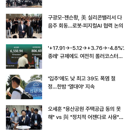
구광모-젠슨황, 美 실리콘밸리서 다
음주 회동…로봇·피지컬AI 협력 논의
'+17.91→-5.12→+3.76→-4.8%'…'
종레' 규제에도 여전히 롤러코스터
타는 코스피
'입추'에도 낮 최고 39도 폭염 절
정…한밤 '열대야' 지속
오세훈 "용산공원 주택공급 동의 못
해" vs 與 "정치적 어젠다로 사용"
맞불