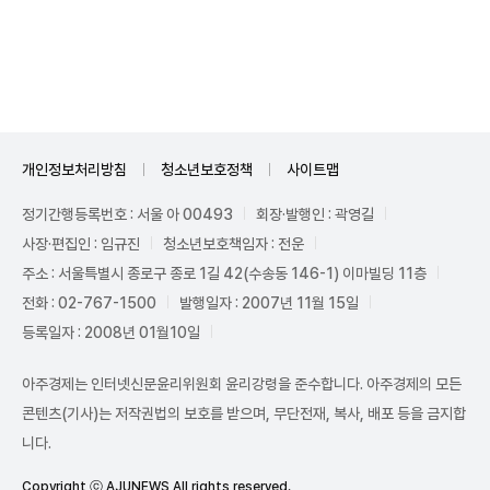
Unmute
개인정보처리방침
청소년보호정책
사이트맵
정기간행등록번호 : 서울 아 00493
회장·발행인 : 곽영길
사장·편집인 : 임규진
청소년보호책임자 : 전운
주소 : 서울특별시 종로구 종로 1길 42(수송동 146-1) 이마빌딩 11층
전화 : 02-767-1500
발행일자 : 2007년 11월 15일
등록일자 : 2008년 01월10일
아주경제는 인터넷신문윤리위원회 윤리강령을 준수합니다. 아주경제의 모든
콘텐츠(기사)는 저작권법의 보호를 받으며, 무단전재, 복사, 배포 등을 금지합
니다.
Copyright ⓒ AJUNEWS All rights reserved.