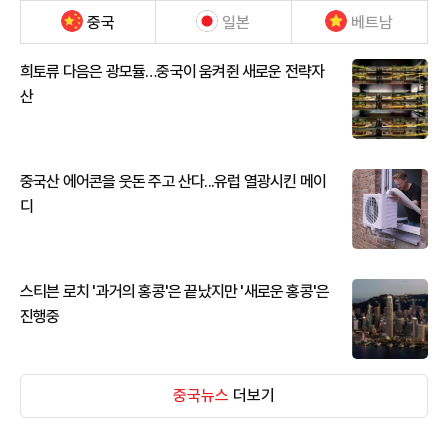
중국
일본
베트남
희토류 다음은 광모듈…중국이 움켜쥔 새로운 전략자
산
중국산 에어콘을 웃돈 주고 산다...유럽 열광시킨 메이
디
스티븐 로치 '과거의 홍콩'은 끝났지만 '새로운 홍콩'은
진행중
중국뉴스
더보기