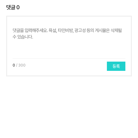
댓글
0
0
/ 300
등록