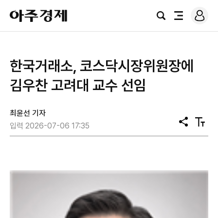
로
아
그
검
전
주
인
색
체
경
메
제
뉴
한국거래소, 코스닥시장위원장에
김우찬 고려대 교수 선임
최윤선 기자
공
텍
입력 2026-07-06 17:35
유
스
트
크
기