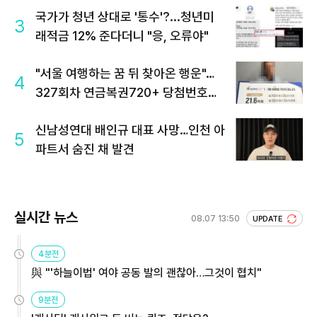
국가가 청년 상대로 '통수'?...청년미
3
래적금 12% 준다더니 "응, 오류야"
"서울 여행하는 꿈 뒤 찾아온 행운"…
4
327회차 연금복권720+ 당첨번호조
회 주목
신남성연대 배인규 대표 사망…인천 아
5
파트서 숨진 채 발견
실시간 뉴스
08.07 13:50
UPDATE
4분전
與 "'하늘이법' 여야 공동 발의 괜찮아…그것이 협치"
9분전