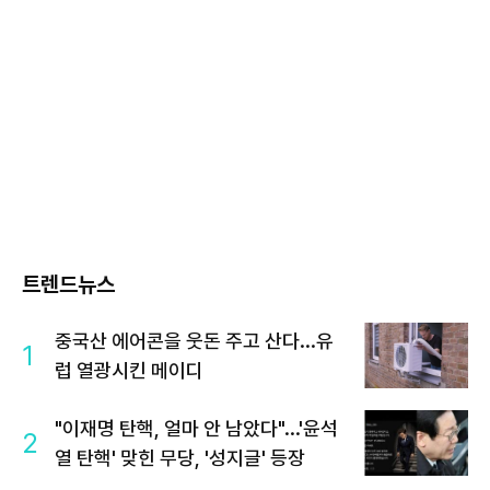
트렌드뉴스
중국산 에어콘을 웃돈 주고 산다...유
1
럽 열광시킨 메이디
"이재명 탄핵, 얼마 안 남았다"...'윤석
2
열 탄핵' 맞힌 무당, '성지글' 등장