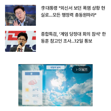
李대통령 "외신서 보던 폭염 상황 현
실로…모든 행정력 총동원하라"
종합특검, '계엄 당정대 회의 참석' 한
동훈 참고인 조사...12일 통보
더보기
arrow_forward_ios