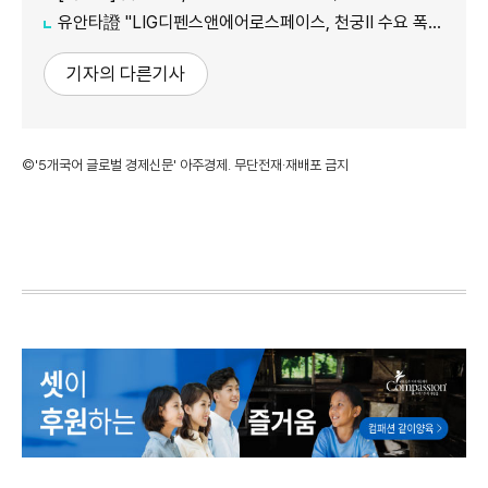
유안타證 "LIG디펜스앤에어로스페이스, 천궁Ⅱ 수요 폭발…목표가 105만원 유지"
기자의 다른기사
©'5개국어 글로벌 경제신문' 아주경제. 무단전재·재배포 금지