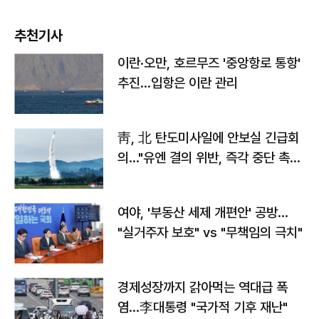
추천기사
이란·오만, 호르무즈 '중앙항로 통항'
추진…입항은 이란 관리
靑, 北 탄도미사일에 안보실 긴급회
의…"유엔 결의 위반, 즉각 중단 촉
구"
여야, '부동산 세제 개편안' 공방…
"실거주자 보호" vs "무책임의 극치"
경제성장까지 갉아먹는 역대급 폭
염…李대통령 "국가적 기후 재난"