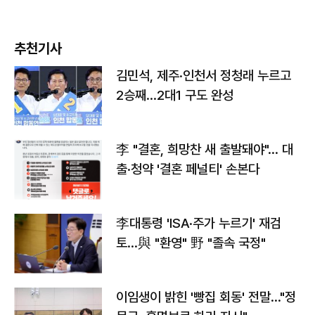
추천기사
김민석, 제주·인천서 정청래 누르고
2승째…2대1 구도 완성
李 "결혼, 희망찬 새 출발돼야"… 대
출·청약 '결혼 페널티' 손본다
李대통령 'ISA·주가 누르기' 재검
토…與 "환영" 野 "졸속 국정"
이임생이 밝힌 '빵집 회동' 전말…"정