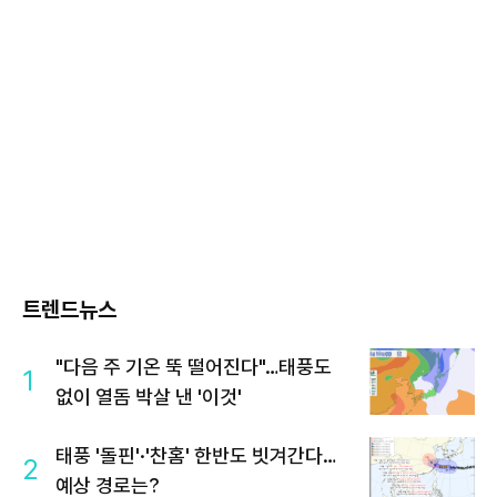
트렌드뉴스
"다음 주 기온 뚝 떨어진다"…태풍도
1
없이 열돔 박살 낸 '이것'
태풍 '돌핀'·'찬홈' 한반도 빗겨간다…
2
예상 경로는?