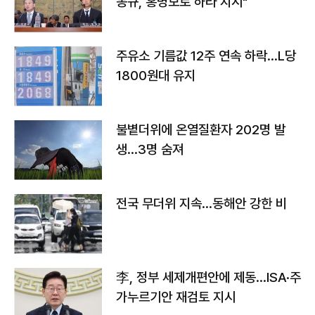
몽규, 홍명보로 하라 지시"
주유소 기름값 12주 연속 하락…L당
1800원대 유지
불볕더위에 온열질환자 202명 발
생…3명 숨져
전국 무더위 지속…동해안 강한 비
李, 정부 세제개편안에 제동…ISA·주
가누르기안 재검토 지시