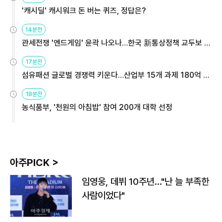
'캐시딜' 캐시워크 돈 버는 퀴즈, 정답은?
14분전
관세전쟁 '엔드게임' 윤곽 나오나…한국 新통상정책 교두보 활
용해야
17분전
섬유패션 글로벌 경쟁력 키운다…산업부 15개 과제 180억 지
원
18분전
농식품부, '천원의 아침밥' 참여 200개 대학 선정
아주PICK >
임영웅, 데뷔 10주년…"난 늘 부족한
사람이었다"