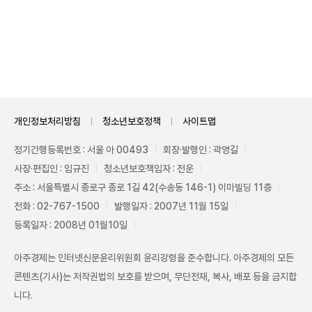
Unmute
개인정보처리방침
청소년보호정책
사이트맵
정기간행등록번호 : 서울 아 00493
회장·발행인 : 곽영길
사장·편집인 : 임규진
청소년보호책임자 : 전운
주소 : 서울특별시 종로구 종로 1길 42(수송동 146-1) 이마빌딩 11층
전화 : 02-767-1500
발행일자 : 2007년 11월 15일
등록일자 : 2008년 01월10일
아주경제는 인터넷신문윤리위원회 윤리강령을 준수합니다. 아주경제의 모든
콘텐츠(기사)는 저작권법의 보호를 받으며, 무단전재, 복사, 배포 등을 금지합
니다.