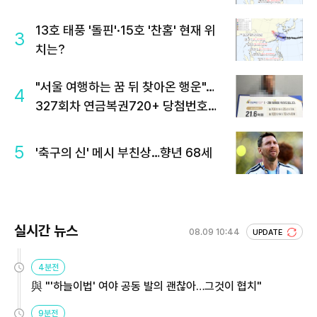
13호 태풍 '돌핀'·15호 '찬홈' 현재 위
3
치는?
"서울 여행하는 꿈 뒤 찾아온 행운"…
4
327회차 연금복권720+ 당첨번호조
회 주목
5
'축구의 신' 메시 부친상…향년 68세
실시간 뉴스
08.09 10:44
UPDATE
4분전
與 "'하늘이법' 여야 공동 발의 괜찮아…그것이 협치"
9분전