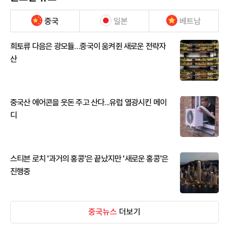
중국
일본
베트남
희토류 다음은 광모듈…중국이 움켜쥔 새로운 전략자
산
중국산 에어콘을 웃돈 주고 산다...유럽 열광시킨 메이
디
스티븐 로치 '과거의 홍콩'은 끝났지만 '새로운 홍콩'은
진행중
중국뉴스
더보기