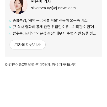
원은미 기자
silverbeauty@ajunews.com
종합특검, '계엄 구금시설 확보' 신용해 불구속 기소
尹 식사·영화비 공개 판결 뒤집힌 이유…'기록관 이관'에 소송 실익 쟁점
합수본, 노태악 '외유성 출장' 배우자 수행 직원 동행 정황 포착
기자의 다른기사
©'5개국어 글로벌 경제신문' 아주경제. 무단전재·재배포 금지