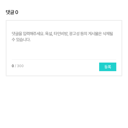
댓글
0
0
/ 300
등록