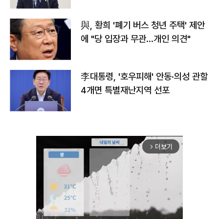
與, 황희 '폐기 버스 청년 주택' 제안
에 "당 입장과 무관…개인 의견"
李대통령, '호우피해' 안동·의성 관할
4개면 특별재난지역 선포
더보기
arrow_forward_ios