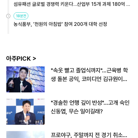
섬유패션 글로벌 경쟁력 키운다…산업부 15개 과제 180억 지
원
18분전
농식품부, '천원의 아침밥' 참여 200개 대학 선정
아주PICK >
"속옷 빨고 졸업식까지"…근육병 학
생 돌본 공익, 코미디언 김규원이었
다
"경솔한 언행 깊이 반성"…고개 숙인
신동엽, 무슨 일이길래?
프로야구, 주말까지 전 경기 취소…