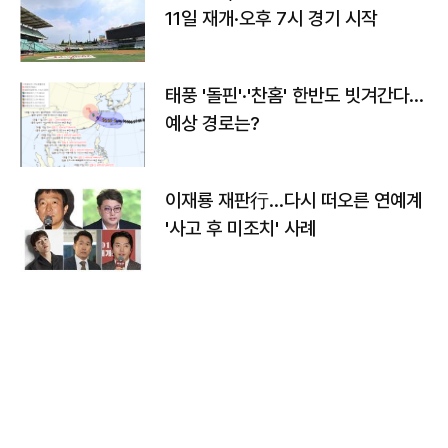
11일 재개·오후 7시 경기 시작
태풍 '돌핀'·'찬홈' 한반도 빗겨간다…
예상 경로는?
이재룡 재판行…다시 떠오른 연예계
'사고 후 미조치' 사례