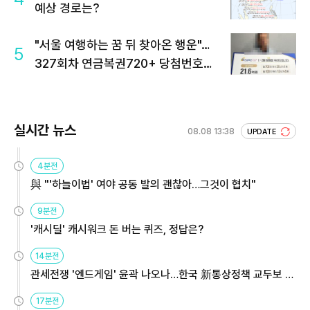
예상 경로는?
"서울 여행하는 꿈 뒤 찾아온 행운"…
5
327회차 연금복권720+ 당첨번호조
회 주목
실시간 뉴스
08.08 13:38
UPDATE
4분전
與 "'하늘이법' 여야 공동 발의 괜찮아…그것이 협치"
9분전
'캐시딜' 캐시워크 돈 버는 퀴즈, 정답은?
14분전
관세전쟁 '엔드게임' 윤곽 나오나…한국 新통상정책 교두보 활
용해야
17분전