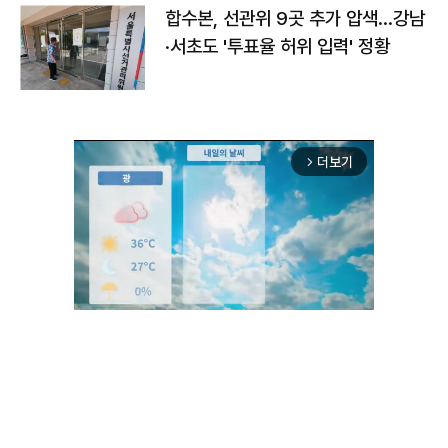
합수본, 선관위 9곳 추가 압색…강남
·서초도 '투표율 허위 입력' 정황
더보기
arrow_forward_ios
Unmute