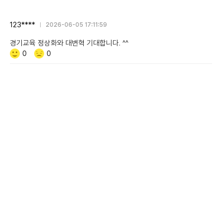
123****
2026-06-05 17:11:59
경기교육 정상화와 대변혁 기대합니다. ^^
Like/Dislike
공
비
0
0
감
공
감