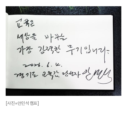
[사진=안민석 캠프]