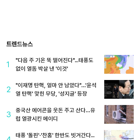
트렌드뉴스
"다음 주 기온 뚝 떨어진다"…태풍도
1
없이 열돔 박살 낸 '이것'
"이재명 탄핵, 얼마 안 남았다"...'윤석
2
열 탄핵' 맞힌 무당, '성지글' 등장
중국산 에어콘을 웃돈 주고 산다...유
3
럽 열광시킨 메이디
태풍 '돌핀'·'찬홈' 한반도 빗겨간다…
4