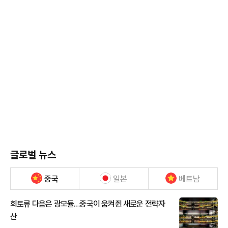
글로벌 뉴스
중국
일본
베트남
희토류 다음은 광모듈…중국이 움켜쥔 새로운 전략자
산