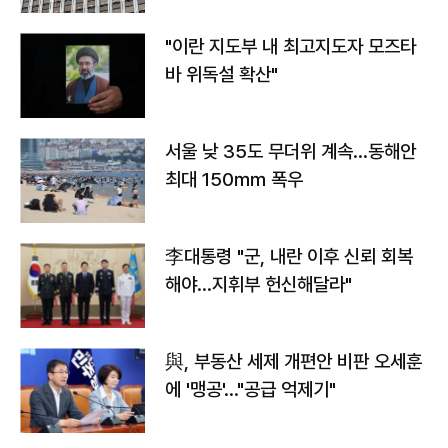
"이란 지도부 내 최고지도자 모즈타
바 위독설 확산"
서울 낮 35도 무더위 계속…동해안
최대 150㎜ 폭우
李대통령 "군, 내란 이후 신뢰 회복
해야…지휘부 헌신해달라"
與, 부동산 세제 개편안 비판 오세훈
에 '맹공'…"공급 억제기"