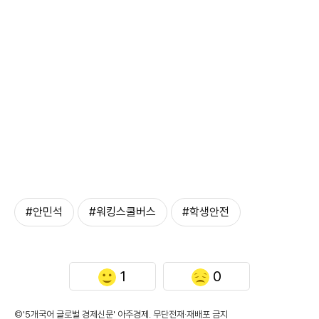
#안민석
#워킹스쿨버스
#학생안전
1
0
©'5개국어 글로벌 경제신문' 아주경제. 무단전재·재배포 금지