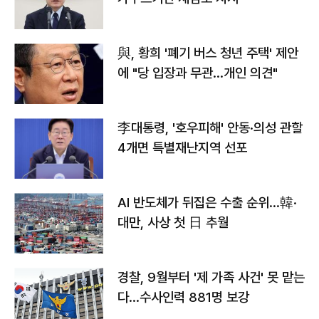
與, 황희 '폐기 버스 청년 주택' 제안
에 "당 입장과 무관…개인 의견"
李대통령, '호우피해' 안동·의성 관할
4개면 특별재난지역 선포
AI 반도체가 뒤집은 수출 순위…韓·
대만, 사상 첫 日 추월
경찰, 9월부터 '제 가족 사건' 못 맡는
다…수사인력 881명 보강