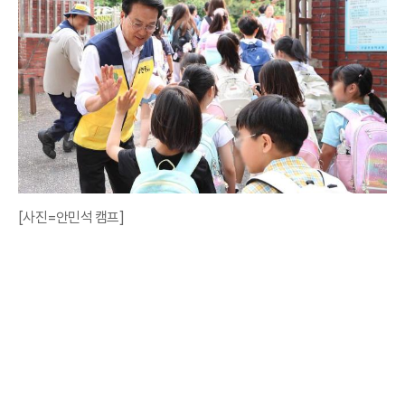
[사진=안민석 캠프]