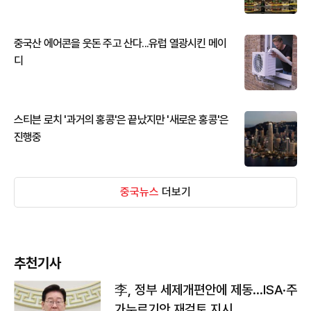
중국산 에어콘을 웃돈 주고 산다...유럽 열광시킨 메이
디
스티븐 로치 '과거의 홍콩'은 끝났지만 '새로운 홍콩'은
진행중
중국뉴스
더보기
추천기사
李, 정부 세제개편안에 제동…ISA·주
가누르기안 재검토 지시