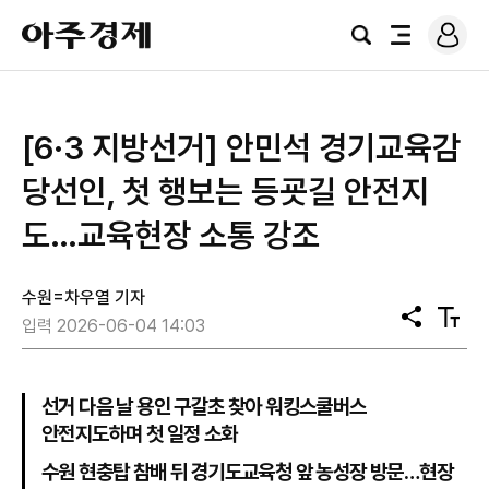
로
아
그
검
전
주
인
색
체
경
메
제
뉴
[6·3 지방선거] 안민석 경기교육감
당선인, 첫 행보는 등굣길 안전지
도…교육현장 소통 강조
수원=차우열 기자
공
텍
입력 2026-06-04 14:03
유
스
트
크
기
선거 다음 날 용인 구갈초 찾아 워킹스쿨버스
안전지도하며 첫 일정 소화
수원 현충탑 참배 뒤 경기도교육청 앞 농성장 방문…현장