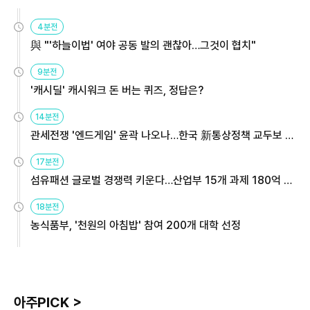
4분전
與 "'하늘이법' 여야 공동 발의 괜찮아…그것이 협치"
9분전
'캐시딜' 캐시워크 돈 버는 퀴즈, 정답은?
14분전
관세전쟁 '엔드게임' 윤곽 나오나…한국 新통상정책 교두보 활
용해야
17분전
섬유패션 글로벌 경쟁력 키운다…산업부 15개 과제 180억 지
원
18분전
농식품부, '천원의 아침밥' 참여 200개 대학 선정
아주PICK >