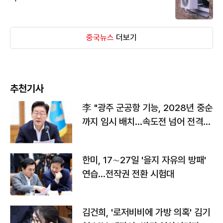
중국뉴스
더보기
추천기사
李 "광주 군공항 기능, 2028년 중순
까지 임시 배치…속도전 넘어 전격
전"
한미, 17∼27일 '을지 자유의 방패'
연습…전작권 전환 시험대
김건희, '로저비비에 가방 의혹' 김기