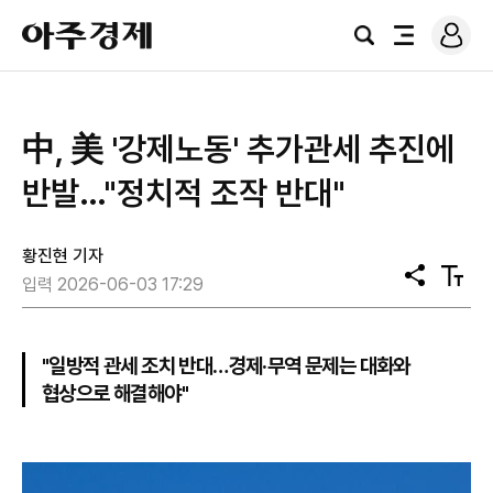
로
아
그
검
전
주
인
색
체
경
메
제
뉴
中, 美 '강제노동' 추가관세 추진에
반발…"정치적 조작 반대"
황진현 기자
공
텍
입력 2026-06-03 17:29
유
스
트
크
기
"일방적 관세 조치 반대…경제·무역 문제는 대화와
협상으로 해결해야"