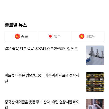
글로벌 뉴스
중국
일본
베트남
같은 출발, 다른 결말...CXMT와 푸젠진화의 첫 단추
희토류 다음은 광모듈…중국이 움켜쥔 새로운 전략자
산
중국산 에어콘을 웃돈 주고 산다...유럽 열광시킨 메이
디