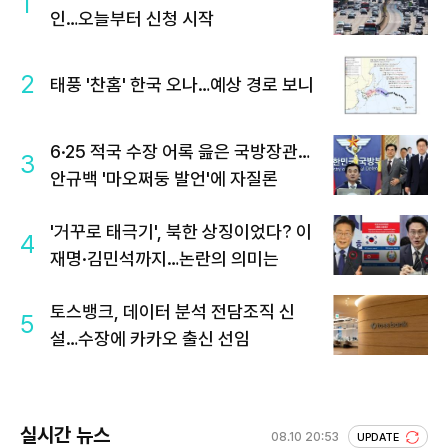
1
인…오늘부터 신청 시작
2
태풍 '찬홈' 한국 오나…예상 경로 보니
6·25 적국 수장 어록 읊은 국방장관…
3
안규백 '마오쩌둥 발언'에 자질론
'거꾸로 태극기', 북한 상징이었다? 이
4
재명·김민석까지…논란의 의미는
토스뱅크, 데이터 분석 전담조직 신
5
설…수장에 카카오 출신 선임
실시간 뉴스
08.10 20:53
UPDATE