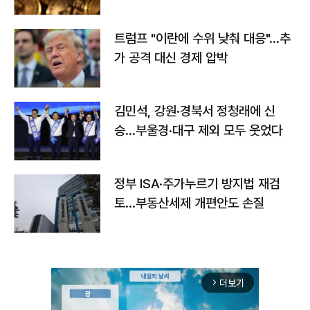
트럼프 "이란에 수위 낮춰 대응"…추
가 공격 대신 경제 압박
김민석, 강원·경북서 정청래에 신
승…부울경·대구 제외 모두 웃었다
정부 ISA·주가누르기 방지법 재검
토…부동산세제 개편안도 손질
더보기
arrow_forward_ios