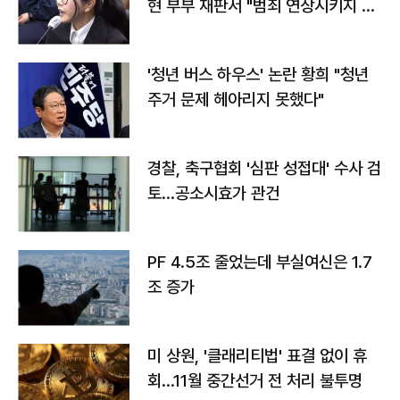
현 부부 재판서 "범죄 연상시키지 말
라"
'청년 버스 하우스' 논란 황희 "청년
주거 문제 헤아리지 못했다"
경찰, 축구협회 '심판 성접대' 수사 검
토…공소시효가 관건
PF 4.5조 줄었는데 부실여신은 1.7
조 증가
미 상원, '클래리티법' 표결 없이 휴
회…11월 중간선거 전 처리 불투명