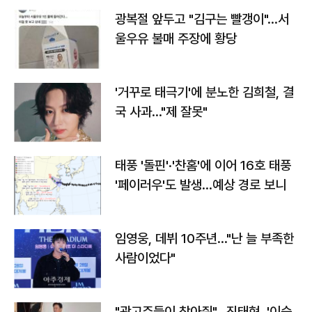
광복절 앞두고 "김구는 빨갱이"…서
울우유 불매 주장에 황당
'거꾸로 태극기'에 분노한 김희철, 결
국 사과…"제 잘못"
태풍 '돌핀'·'찬홈'에 이어 16호 태풍
'페이러우'도 발생…예상 경로 보니
임영웅, 데뷔 10주년…"난 늘 부족한
사람이었다"
"광고주들이 찾아줘"…진태현, '이숙