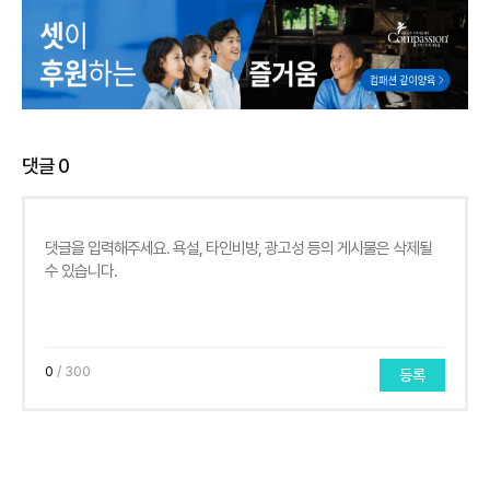
댓글
0
0
/ 300
등록