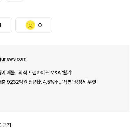
1
0
junews.com
이 매물…외식 프랜차이즈 M&A '활기'
매출 9232억원 전년比 4.5%↑…'식봄' 성장세 뚜렷
포 금지