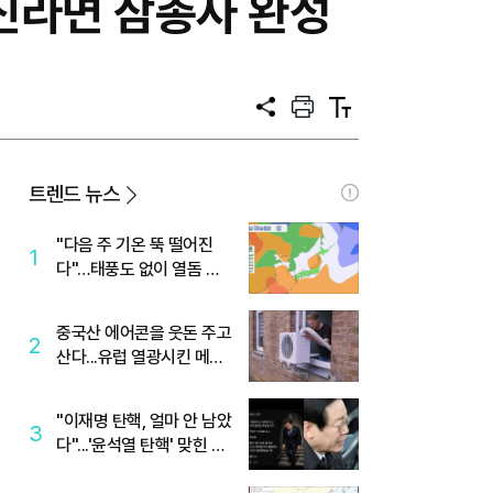
…진라면 삼총사 완성
공
프
텍
유
린
스
트
트
크
기
트렌드 뉴스
"다음 주 기온 뚝 떨어진
1
다"…태풍도 없이 열돔 박
살 낸 '이것'
중국산 에어콘을 웃돈 주고
2
산다...유럽 열광시킨 메이
디
"이재명 탄핵, 얼마 안 남았
3
다"...'윤석열 탄핵' 맞힌 무
당, '성지글' 등장