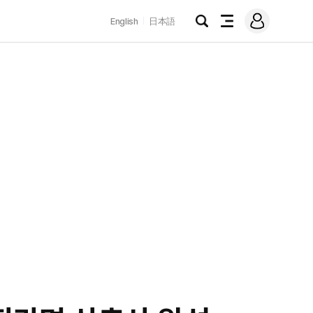
로
English
日本語
그
검
전
인
색
체
메
뉴