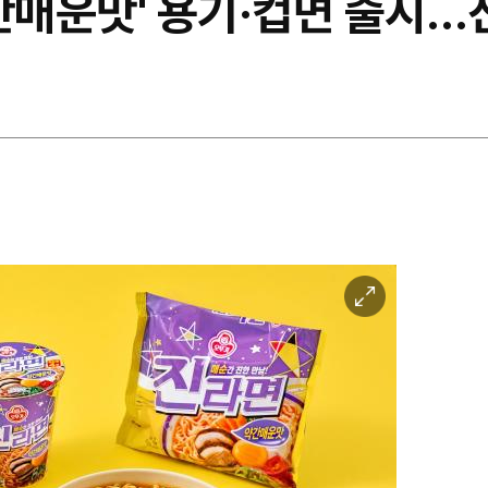
약간매운맛' 용기·컵면 출시
이
미
지
확
대