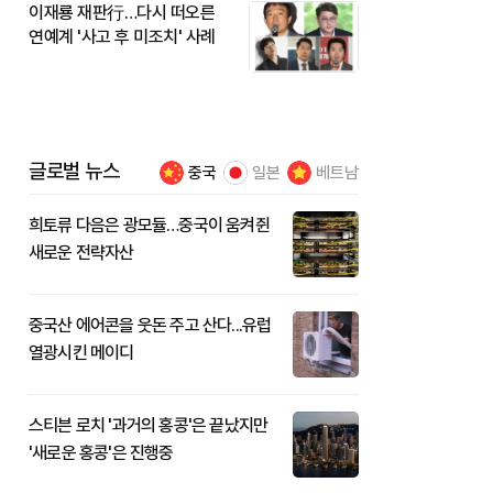
이재룡 재판行…다시 떠오른
연예계 '사고 후 미조치' 사례
글로벌 뉴스
중국
일본
베트남
희토류 다음은 광모듈…중국이 움켜쥔
새로운 전략자산
중국산 에어콘을 웃돈 주고 산다...유럽
열광시킨 메이디
스티븐 로치 '과거의 홍콩'은 끝났지만
'새로운 홍콩'은 진행중