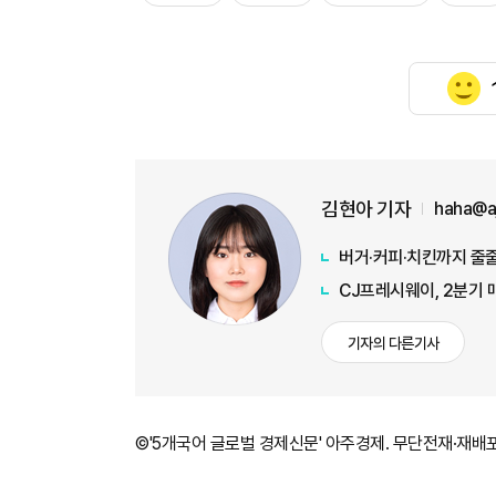
김현아 기자
haha@a
버거·커피·치킨까지 줄줄
CJ프레시웨이, 2분기 
기자의 다른기사
©'5개국어 글로벌 경제신문' 아주경제. 무단전재·재배