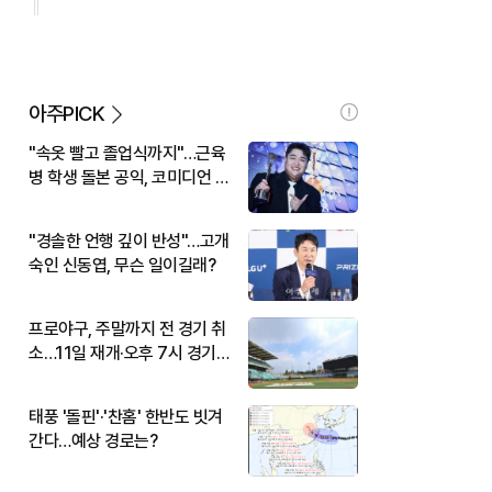
아주PICK
"속옷 빨고 졸업식까지"…근육
병 학생 돌본 공익, 코미디언 김
규원이었다
"경솔한 언행 깊이 반성"…고개
숙인 신동엽, 무슨 일이길래?
프로야구, 주말까지 전 경기 취
소…11일 재개·오후 7시 경기
시작
태풍 '돌핀'·'찬홈' 한반도 빗겨
간다…예상 경로는?