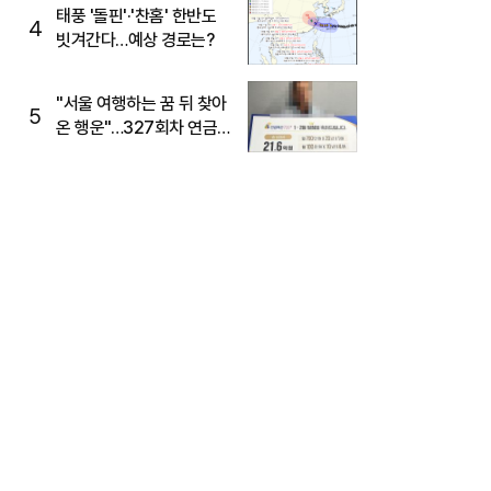
태풍 '돌핀'·'찬홈' 한반도
4
빗겨간다…예상 경로는?
"서울 여행하는 꿈 뒤 찾아
5
온 행운"…327회차 연금
복권720+ 당첨번호조회
주목