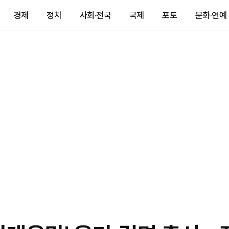
경제
정치
사회·전국
국제
포토
문화·연예