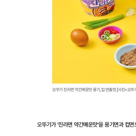
오뚜기 진라면 약간매운맛 용기,컵 연출컷 [사진=오뚜
오뚜기가 '진라면 약간매운맛'을 용기면과 컵면