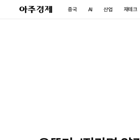
아
중국
AI
산업
재테크
주
경
제