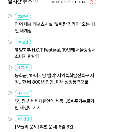
실시간 뉴스
08.08 05:37
UPDATE
32분전
영덕 대표 레포츠시설 '별파랑 집라인' 오는 11
일 재개장
39분전
영양고추 H.O.T Festival, 19년째 서울광장서
소비자 만난다
47분전
봉화군, 'K-베트남 밸리' 지역특화발전특구 지
정…한·베 800년 인연, 미래 성장동력으로
4시간전
李, 정부 세제개편안에 제동…ISA·주가누르기
안 재검토 지시
6시간전
[오늘의 운세] 띠별 운세-8월 8일