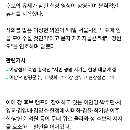
후보의 유세가 담긴 현장 영상이 상영되며 본격적인
유세를 시작했다.
사회를 맡은 이정헌 의원이 '내일 서울시장 투표에 힘
을 모아주실 것인가'라고 묻자 지지자들은 "네", "정원
오"를 연호하며 답했다.
관련기사
이장섭표 폭염 총력전 "시민 생명 지키는 현장 대응에 행정력 집중"
이남오 함평군수, '나빛파크' 개장 앞두고 현장점검…"아이들 안전이 최우선"
이어 정 후보 캠프에 참여하고 있는 이인영·박주민·서
영교·김영배·김영호·한정애·서미화·김윤·최기상·이주
희·남인순 의원 등이 무대 위로 올라와 정 후보의 지지
를 호소하는 발언을 이어갔다.