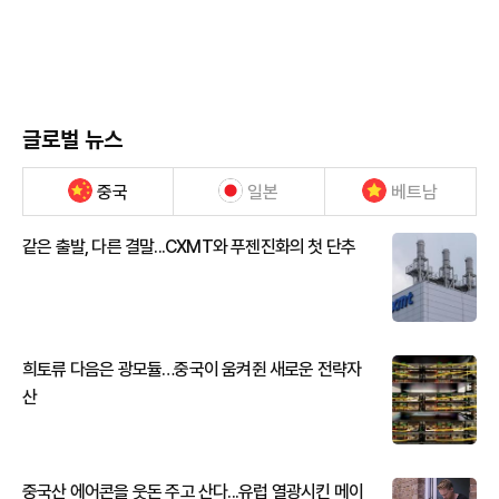
글로벌 뉴스
중국
일본
베트남
같은 출발, 다른 결말...CXMT와 푸젠진화의 첫 단추
희토류 다음은 광모듈…중국이 움켜쥔 새로운 전략자
산
중국산 에어콘을 웃돈 주고 산다...유럽 열광시킨 메이