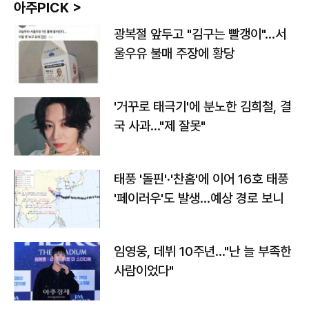
아주PICK >
광복절 앞두고 "김구는 빨갱이"…서
울우유 불매 주장에 황당
'거꾸로 태극기'에 분노한 김희철, 결
국 사과…"제 잘못"
태풍 '돌핀'·'찬홈'에 이어 16호 태풍
'페이러우'도 발생…예상 경로 보니
임영웅, 데뷔 10주년…"난 늘 부족한
사람이었다"