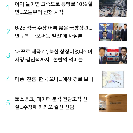
아이 둘이면 고속도로 통행료 10% 할
1
인…오늘부터 신청 시작
6·25 적국 수장 어록 읊은 국방장관…
2
안규백 '마오쩌둥 발언'에 자질론
'거꾸로 태극기', 북한 상징이었다? 이
3
재명·김민석까지…논란의 의미는
4
태풍 '찬홈' 한국 오나…예상 경로 보니
토스뱅크, 데이터 분석 전담조직 신
5
설…수장에 카카오 출신 선임