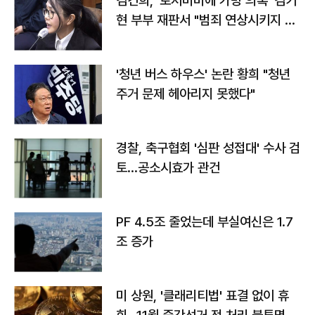
김건희, '로저비비에 가방 의혹' 김기
현 부부 재판서 "범죄 연상시키지 말
라"
'청년 버스 하우스' 논란 황희 "청년
주거 문제 헤아리지 못했다"
경찰, 축구협회 '심판 성접대' 수사 검
토…공소시효가 관건
PF 4.5조 줄었는데 부실여신은 1.7
조 증가
미 상원, '클래리티법' 표결 없이 휴