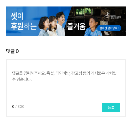
댓글
0
0
/ 300
등록