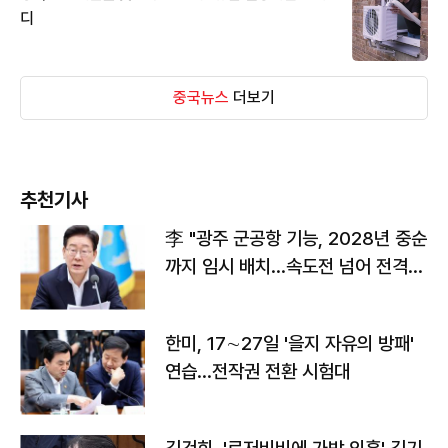
디
중국뉴스
더보기
추천기사
李 "광주 군공항 기능, 2028년 중순
까지 임시 배치…속도전 넘어 전격
전"
한미, 17∼27일 '을지 자유의 방패'
연습…전작권 전환 시험대