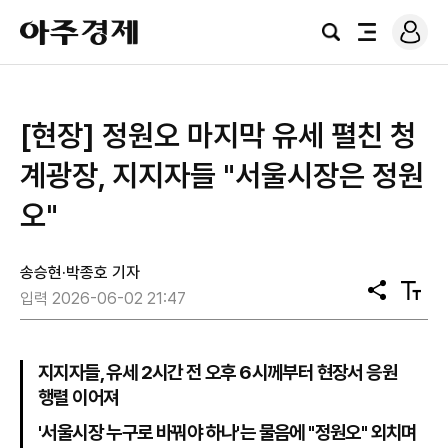
로
아
그
검
전
주
인
색
체
경
메
제
뉴
[현장] 정원오 마지막 유세 펼친 청
계광장, 지지자들 "서울시장은 정원
오"
송승현·박종호 기자
공
텍
입력 2026-06-02 21:47
유
스
트
크
기
지지자들, 유세 2시간 전 오후 6시께부터 현장서 응원
행렬 이어져
'서울시장 누구로 바꿔야 하나'는 물음에 "정원오" 외치며