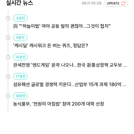
실시간 뉴스
08.11 00:28
UPDATE
4분전
與 "'하늘이법' 여야 공동 발의 괜찮아…그것이 협치"
9분전
'캐시딜' 캐시워크 돈 버는 퀴즈, 정답은?
14분전
관세전쟁 '엔드게임' 윤곽 나오나…한국 新통상정책 교두보 활
용해야
17분전
섬유패션 글로벌 경쟁력 키운다…산업부 15개 과제 180억 지
원
18분전
농식품부, '천원의 아침밥' 참여 200개 대학 선정