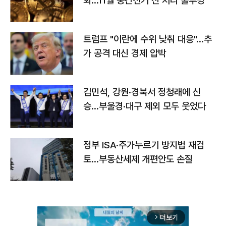
회…11월 중간선거 전 처리 불투명
트럼프 "이란에 수위 낮춰 대응"…추
가 공격 대신 경제 압박
김민석, 강원·경북서 정청래에 신
승…부울경·대구 제외 모두 웃었다
정부 ISA·주가누르기 방지법 재검
토…부동산세제 개편안도 손질
더보기
arrow_forward_ios