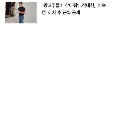
"광고주들이 찾아줘"…진태현, '이숙
캠' 하차 후 근황 공개