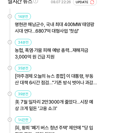
실시간 뉴스
08.07 22:26
UPDATE
14분전
명현관 해남군수, 국내 최대 400MW 태양광
시대 연다…6807억 대형사업 '첫삽'
34분전
농협, 폭염·가뭄 피해 예방 총력...재해자금
3,000억 원 긴급 지원
35분전
[아주경제 오늘의 뉴스 종합] 이 대통령, 부동
산 대책 6시간 점검…"기존 방식 벗어나 과감
히 실행" 外
39분전
美 7월 일자리 2만3000개 줄었다…시장 예
상 크게 밑돈 '고용 쇼크'
1시간전
與, 황희 '폐기 버스 청년 주택' 제안에 "당 입