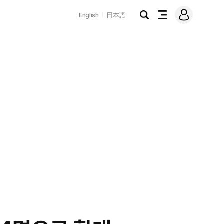
로
English
日本語
그
검
전
인
색
체
메
뉴