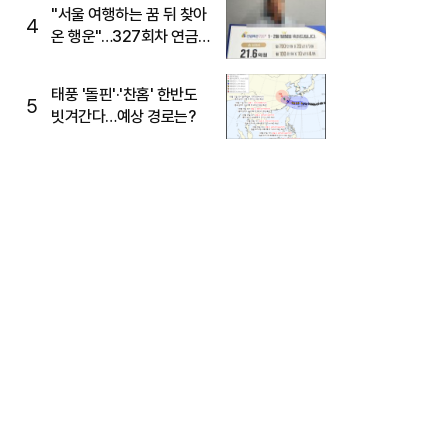
"서울 여행하는 꿈 뒤 찾아
4
온 행운"…327회차 연금
복권720+ 당첨번호조회
주목
태풍 '돌핀'·'찬홈' 한반도
5
빗겨간다…예상 경로는?