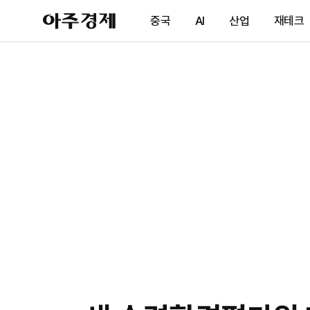
아
중국
AI
산업
재테크
주
경
제