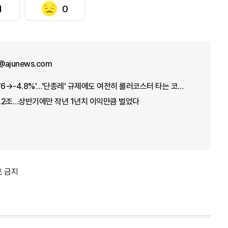
1
0
@ajunews.com
'+17.91→-5.12→+3.76→-4.8%'…'단종레' 규제에도 여전히 롤러코스터 타는 코스피
1.2조…상반기에만 작년 1년치 이익만큼 벌었다
포 금지