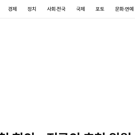
경제
정치
사회·전국
국제
포토
문화·연예