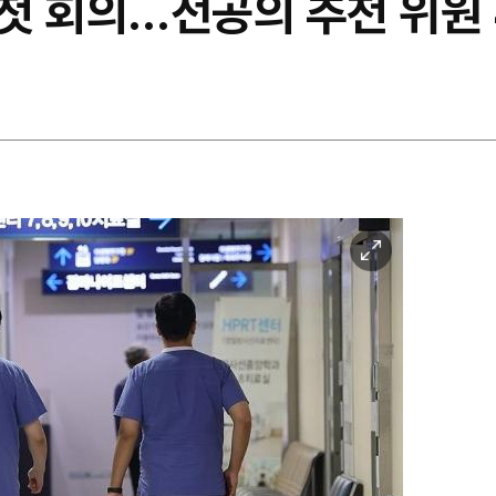
첫 회의…전공의 추천 위원
이
미
지
확
대