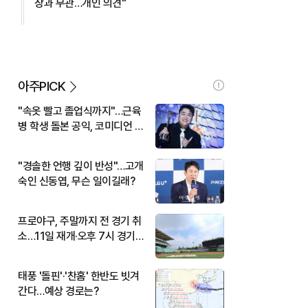
장과 무관…개인 의견"
아주PICK
"속옷 빨고 졸업식까지"…근육
병 학생 돌본 공익, 코미디언 김
규원이었다
"경솔한 언행 깊이 반성"…고개
숙인 신동엽, 무슨 일이길래?
프로야구, 주말까지 전 경기 취
소…11일 재개·오후 7시 경기
시작
태풍 '돌핀'·'찬홈' 한반도 빗겨
간다…예상 경로는?