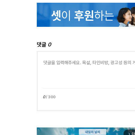
댓글
0
0
/ 300
더
arrow_forward_ios