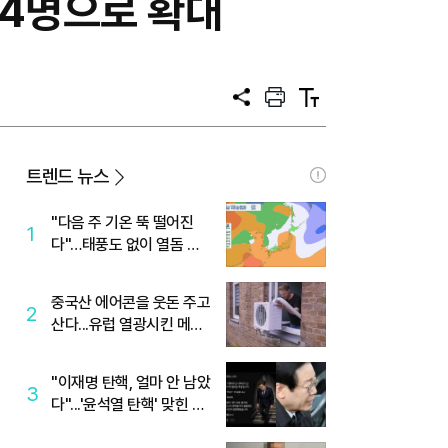
 4명으로 확대
공
프
텍
유
린
스
트
트
크
기
트렌드 뉴스
"다음 주 기온 뚝 떨어진
1
다"…태풍도 없이 열돔 박
살 낸 '이것'
중국산 에어콘을 웃돈 주고
2
산다...유럽 열광시킨 메이
디
"이재명 탄핵, 얼마 안 남았
3
다"...'윤석열 탄핵' 맞힌 무
당, '성지글' 등장