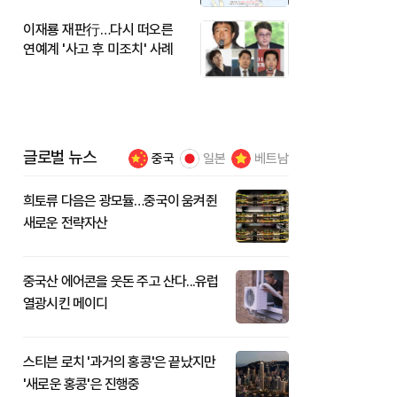
이재룡 재판行…다시 떠오른
연예계 '사고 후 미조치' 사례
글로벌 뉴스
중국
일본
베트남
희토류 다음은 광모듈…중국이 움켜쥔
새로운 전략자산
중국산 에어콘을 웃돈 주고 산다...유럽
열광시킨 메이디
스티븐 로치 '과거의 홍콩'은 끝났지만
'새로운 홍콩'은 진행중