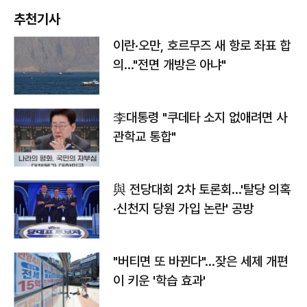
추천기사
이란·오만, 호르무즈 새 항로 좌표 합
의…"전면 개방은 아냐"
李대통령 "쿠데타 소지 없애려면 사
관학교 통합"
與 전당대회 2차 토론회…'탈당 의혹
·신천지 당원 가입 논란' 공방
"버티면 또 바뀐다"…잦은 세제 개편
이 키운 '학습 효과'