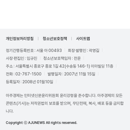
Unmute
개인정보처리방침
청소년보호정책
사이트맵
정기간행등록번호 : 서울 아 00493
회장·발행인 : 곽영길
사장·편집인 : 임규진
청소년보호책임자 : 전운
주소 : 서울특별시 종로구 종로 1길 42(수송동 146-1) 이마빌딩 11층
전화 : 02-767-1500
발행일자 : 2007년 11월 15일
등록일자 : 2008년 01월10일
아주경제는 인터넷신문윤리위원회 윤리강령을 준수합니다. 아주경제의 모든
콘텐츠(기사)는 저작권법의 보호를 받으며, 무단전재, 복사, 배포 등을 금지합
니다.
Copyright ⓒ AJUNEWS All rights reserved.