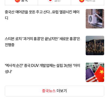
중국
일본
베트남
중국산 에어콘을 웃돈 주고 산다...유럽 열광시킨 메이
디
스티븐 로치 '과거의 홍콩'은 끝났지만 '새로운 홍콩'은
진행중
'역사적 순간' 중국 DUV 개발업체는 설립 3년된 '아이
성나'
중국뉴스
더보기