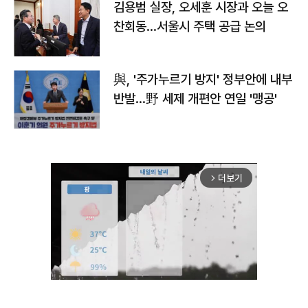
김용범 실장, 오세훈 시장과 오늘 오
찬회동...서울시 주택 공급 논의
與, '주가누르기 방지' 정부안에 내부
반발…野 세제 개편안 연일 '맹공'
더보기
arrow_forward_ios