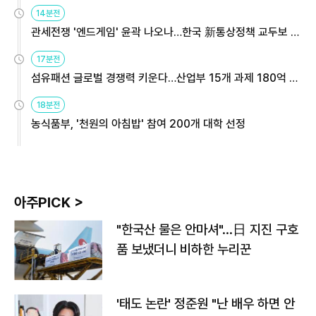
14분전
관세전쟁 '엔드게임' 윤곽 나오나…한국 新통상정책 교두보 활
용해야
17분전
섬유패션 글로벌 경쟁력 키운다…산업부 15개 과제 180억 지
원
18분전
농식품부, '천원의 아침밥' 참여 200개 대학 선정
아주PICK >
"한국산 물은 안마셔"…日 지진 구호
품 보냈더니 비하한 누리꾼
'태도 논란' 정준원 "난 배우 하면 안