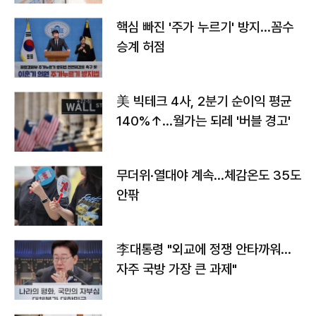
핵심 빠진 '주가 누르기' 방지…꼼수
승계 허점
美 빅테크 4사, 2분기 순이익 평균
140%↑…월가는 되레 '버블 경고'
무더위·열대야 계속…체감온도 35도
안팎
李대통령 "외교에 정쟁 안타까워…
자주 국방 가장 큰 과제"