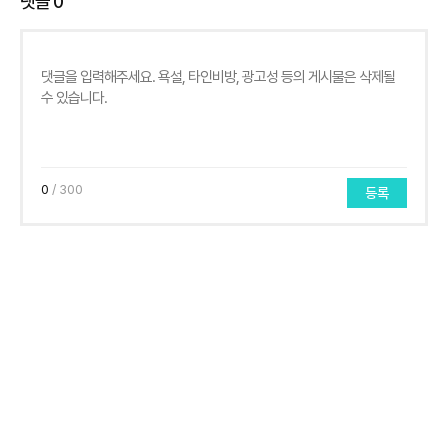
댓글
0
0
/ 300
등록