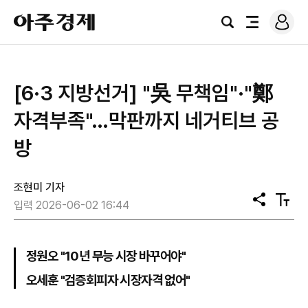
로
아
그
검
전
주
인
색
체
경
메
제
뉴
[6·3 지방선거] "吳 무책임"·"鄭
자격부족"…막판까지 네거티브 공
방
조현미 기자
공
텍
입력 2026-06-02 16:44
유
스
트
크
기
정원오 "10년 무능 시장 바꾸어야"
오세훈 "검증회피자 시장자격 없어"