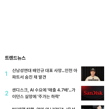
트렌드뉴스
신남성연대 배인규 대표 사망…인천 아
1
파트서 숨진 채 발견
샌디스크, AI 수요에 '매출 4.7배'…가
2
이던스 실망에 '주가는 하락'