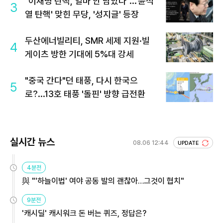
"이재명 탄핵, 얼마 안 남았다"...'윤석
3
열 탄핵' 맞힌 무당, '성지글' 등장
두산에너빌리티, SMR 세제 지원·빌
4
게이츠 방한 기대에 5%대 강세
"중국 간다"던 태풍, 다시 한국으
5
로?...13호 태풍 '돌핀' 방향 급전환
실시간 뉴스
08.06 12:44
UPDATE
4분전
與 "'하늘이법' 여야 공동 발의 괜찮아…그것이 협치"
9분전
'캐시딜' 캐시워크 돈 버는 퀴즈, 정답은?