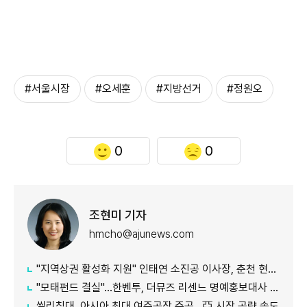
#서울시장
#오세훈
#지방선거
#정원오
0
0
조현미 기자
hmcho@ajunews.com
"지역상권 활성화 지원" 인태연 소진공 이사장, 춘천 현장방문
"모태펀드 결실"…한벤투, 더뮤즈 리센느 명예홍보대사 임명
씰리침대, 아시아 최대 여주공장 준공…亞 시장 공략 속도