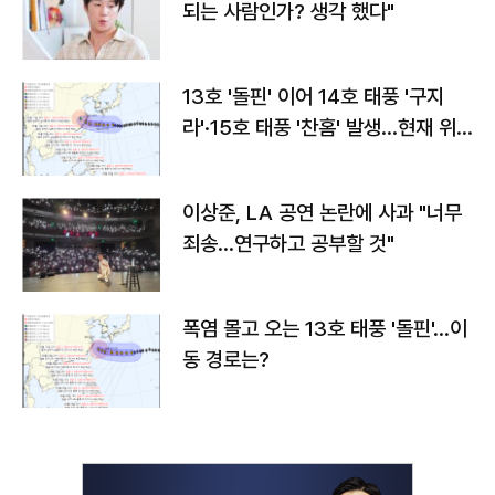
되는 사람인가? 생각 했다"
13호 '돌핀' 이어 14호 태풍 '구지
라'·15호 태풍 '찬홈' 발생…현재 위
치와 이동경로는?
이상준, LA 공연 논란에 사과 "너무
죄송…연구하고 공부할 것"
폭염 몰고 오는 13호 태풍 '돌핀'…이
동 경로는?