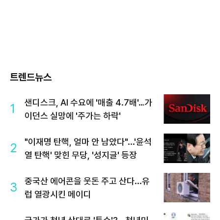
트렌드뉴스
샌디스크, AI 수요에 '매출 4.7배'…가
1
이던스 실망에 '주가는 하락'
"이재명 탄핵, 얼마 안 남았다"...'윤석
2
열 탄핵' 맞힌 무당, '성지글' 등장
중국산 에어콘을 웃돈 주고 산다...유
3
럽 열광시킨 메이디