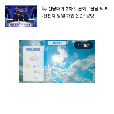
與 전당대회 2차 토론회…'탈당 의혹
·신천지 당원 가입 논란' 공방
더보기
arrow_forward_ios
Unmute