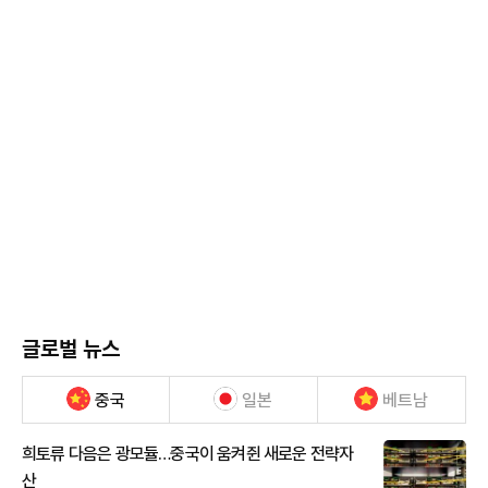
글로벌 뉴스
중국
일본
베트남
희토류 다음은 광모듈…중국이 움켜쥔 새로운 전략자
산