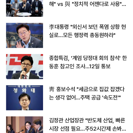
해" vs 與 "정치적 어젠다로 사용"
맞불
李대통령 "외신서 보던 폭염 상황 현
실로…모든 행정력 총동원하라"
종합특검, '계엄 당정대 회의 참석' 한
동훈 참고인 조사...12일 통보
靑 홍보수석 "세금으로 집값 잡겠다
는 생각 없어…주택 공급 '속도전'"
김정관 산업장관 "반도체 산업, 빠른
시장 선점 필요…주52시간제 손봐