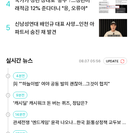
국가가 청년 상대로 '통수'?...청년미
4
래적금 12% 준다더니 "응, 오류야"
신남성연대 배인규 대표 사망…인천 아
5
파트서 숨진 채 발견
실시간 뉴스
08.07 05:56
UPDATE
4분전
與 "'하늘이법' 여야 공동 발의 괜찮아…그것이 협치"
9분전
'캐시딜' 캐시워크 돈 버는 퀴즈, 정답은?
14분전
관세전쟁 '엔드게임' 윤곽 나오나…한국 新통상정책 교두보 활
용해야