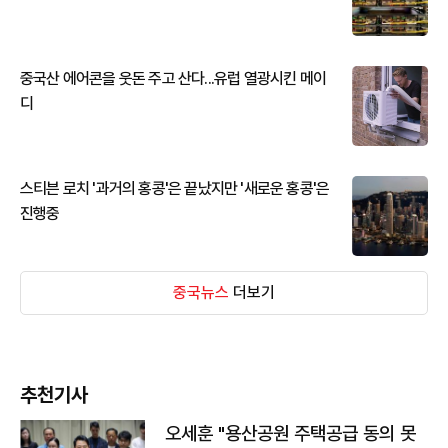
중국산 에어콘을 웃돈 주고 산다...유럽 열광시킨 메이
디
스티븐 로치 '과거의 홍콩'은 끝났지만 '새로운 홍콩'은
진행중
중국뉴스
더보기
추천기사
오세훈 "용산공원 주택공급 동의 못