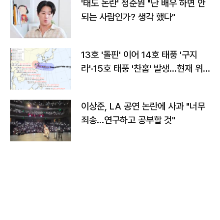
'태도 논란' 정준원 "난 배우 하면 안
되는 사람인가? 생각 했다"
13호 '돌핀' 이어 14호 태풍 '구지
라'·15호 태풍 '찬홈' 발생…현재 위
치와 이동경로는?
이상준, LA 공연 논란에 사과 "너무
죄송…연구하고 공부할 것"