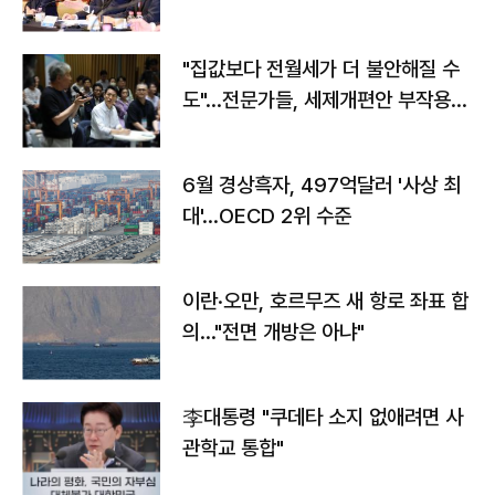
야"
"집값보다 전월세가 더 불안해질 수
도"…전문가들, 세제개편안 부작용
우려
6월 경상흑자, 497억달러 '사상 최
대'…OECD 2위 수준
이란·오만, 호르무즈 새 항로 좌표 합
의…"전면 개방은 아냐"
李대통령 "쿠데타 소지 없애려면 사
관학교 통합"