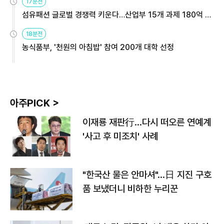
17분전
섬유패션 글로벌 경쟁력 키운다…산업부 15개 과제 180억 지
원
18분전
농식품부, '천원의 아침밥' 참여 200개 대학 선정
아주PICK >
이재룡 재판行…다시 떠오른 연예계
'사고 후 미조치' 사례
"한국산 물은 안마셔"…日 지진 구호
품 보냈더니 비하한 누리꾼