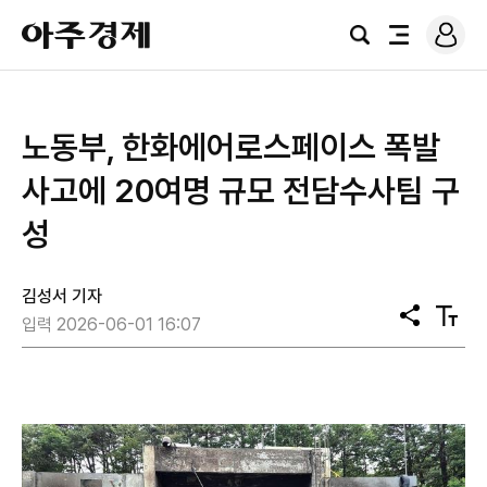
로
아
그
검
전
주
인
색
체
경
메
제
뉴
노동부, 한화에어로스페이스 폭발
사고에 20여명 규모 전담수사팀 구
성
김성서 기자
공
텍
입력 2026-06-01 16:07
유
스
트
크
기