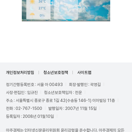
Unmute
개인정보처리방침
청소년보호정책
사이트맵
정기간행등록번호 : 서울 아 00493
회장·발행인 : 곽영길
사장·편집인 : 임규진
청소년보호책임자 : 전운
주소 : 서울특별시 종로구 종로 1길 42(수송동 146-1) 이마빌딩 11층
전화 : 02-767-1500
발행일자 : 2007년 11월 15일
등록일자 : 2008년 01월10일
아주경제는 인터넷신문윤리위원회 윤리강령을 준수합니다. 아주경제의 모든