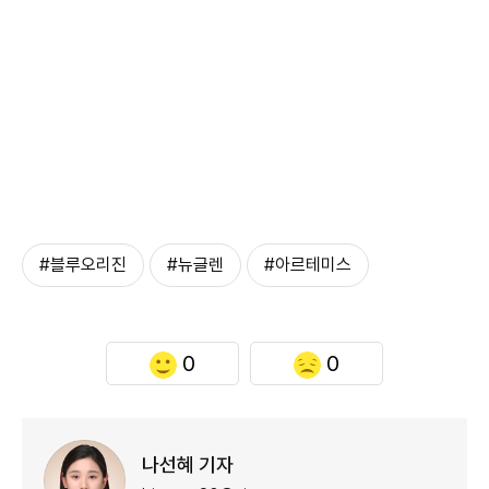
#블루오리진
#뉴글렌
#아르테미스
0
0
나선혜 기자