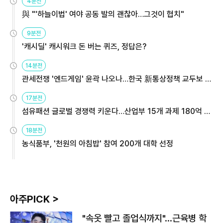
4분전
與 "'하늘이법' 여야 공동 발의 괜찮아…그것이 협치"
9분전
'캐시딜' 캐시워크 돈 버는 퀴즈, 정답은?
14분전
관세전쟁 '엔드게임' 윤곽 나오나…한국 新통상정책 교두보 활
용해야
17분전
섬유패션 글로벌 경쟁력 키운다…산업부 15개 과제 180억 지
원
18분전
농식품부, '천원의 아침밥' 참여 200개 대학 선정
아주PICK >
"속옷 빨고 졸업식까지"…근육병 학