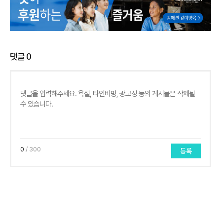
댓글
0
0
/ 300
등록