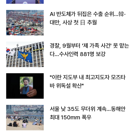
AI 반도체가 뒤집은 수출 순위…韓·
대만, 사상 첫 日 추월
경찰, 9월부터 '제 가족 사건' 못 맡는
다…수사인력 881명 보강
"이란 지도부 내 최고지도자 모즈타
바 위독설 확산"
서울 낮 35도 무더위 계속…동해안
최대 150㎜ 폭우