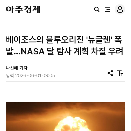
로
아
그
검
전
주
인
색
체
경
메
제
뉴
베이조스의 블루오리진 '뉴글렌' 폭
발…NASA 달 탐사 계획 차질 우려
나선혜 기자
공
텍
입력 2026-06-01 09:05
유
스
트
크
기