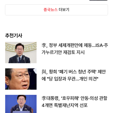
중국뉴스
더보기
추천기사
李, 정부 세제개편안에 제동…ISA·주
가누르기안 재검토 지시
與, 황희 '폐기 버스 청년 주택' 제안
에 "당 입장과 무관…개인 의견"
李대통령, '호우피해' 안동·의성 관할
4개면 특별재난지역 선포