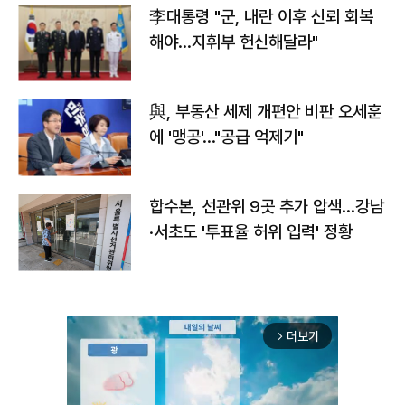
李대통령 "군, 내란 이후 신뢰 회복
해야…지휘부 헌신해달라"
與, 부동산 세제 개편안 비판 오세훈
에 '맹공'…"공급 억제기"
합수본, 선관위 9곳 추가 압색…강남
·서초도 '투표율 허위 입력' 정황
더보기
arrow_forward_ios