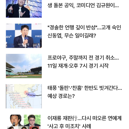
생 돌본 공익, 코미디언 김규원이었
다
"경솔한 언행 깊이 반성"…고개 숙인
신동엽, 무슨 일이길래?
프로야구, 주말까지 전 경기 취소…
11일 재개·오후 7시 경기 시작
태풍 '돌핀'·'찬홈' 한반도 빗겨간다…
예상 경로는?
이재룡 재판行…다시 떠오른 연예계
'사고 후 미조치' 사례