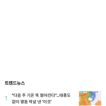
트렌드뉴스
"다음 주 기온 뚝 떨어진다"…태풍도
1
없이 열돔 박살 낸 '이것'