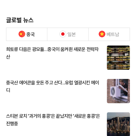
글로벌 뉴스
중국
일본
베트남
희토류 다음은 광모듈…중국이 움켜쥔 새로운 전략자
산
중국산 에어콘을 웃돈 주고 산다...유럽 열광시킨 메이
디
스티븐 로치 '과거의 홍콩'은 끝났지만 '새로운 홍콩'은
진행중