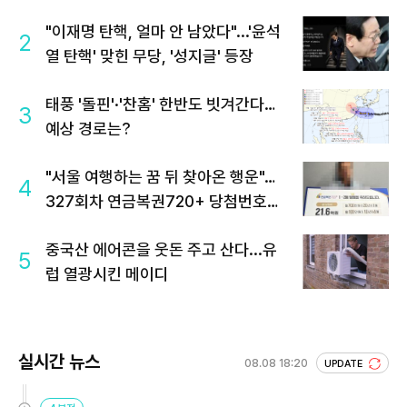
"이재명 탄핵, 얼마 안 남았다"...'윤석
2
열 탄핵' 맞힌 무당, '성지글' 등장
태풍 '돌핀'·'찬홈' 한반도 빗겨간다…
3
예상 경로는?
"서울 여행하는 꿈 뒤 찾아온 행운"…
4
327회차 연금복권720+ 당첨번호조
회 주목
중국산 에어콘을 웃돈 주고 산다...유
5
럽 열광시킨 메이디
실시간 뉴스
08.08 18:20
UPDATE