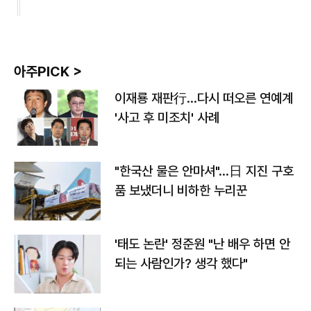
아주PICK >
이재룡 재판行…다시 떠오른 연예계
'사고 후 미조치' 사례
"한국산 물은 안마셔"…日 지진 구호
품 보냈더니 비하한 누리꾼
'태도 논란' 정준원 "난 배우 하면 안
되는 사람인가? 생각 했다"