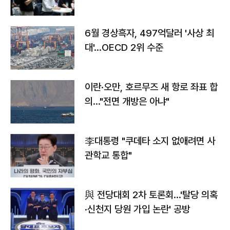
우려
6월 경상흑자, 497억달러 '사상 최
대'…OECD 2위 수준
이란·오만, 호르무즈 새 항로 좌표 합
의…"전면 개방은 아냐"
李대통령 "쿠데타 소지 없애려면 사
관학교 통합"
與 전당대회 2차 토론회…'탈당 의혹
·신천지 당원 가입 논란' 공방