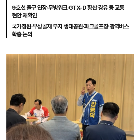
9호선 출구 연장·무빙워크·GTX-D 황산 경유 등 교통
현안 재확인
국가정원·우성골재 부지 생태공원·파크골프장·광역버스
확충 논의