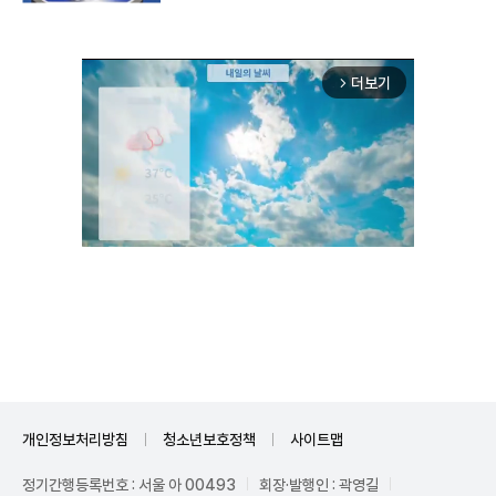
더보기
arrow_forward_ios
Mute
개인정보처리방침
청소년보호정책
사이트맵
정기간행등록번호 : 서울 아 00493
회장·발행인 : 곽영길