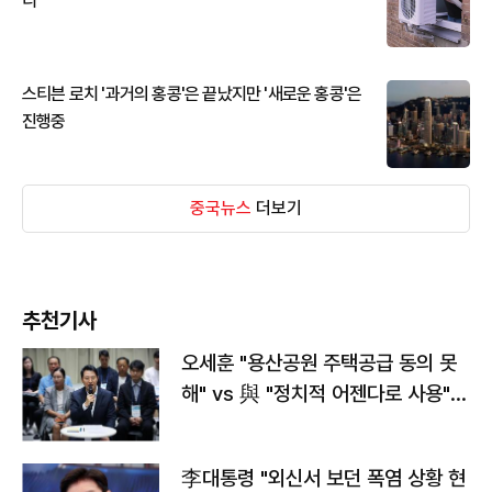
디
스티븐 로치 '과거의 홍콩'은 끝났지만 '새로운 홍콩'은
진행중
중국뉴스
더보기
추천기사
오세훈 "용산공원 주택공급 동의 못
해" vs 與 "정치적 어젠다로 사용"
맞불
李대통령 "외신서 보던 폭염 상황 현