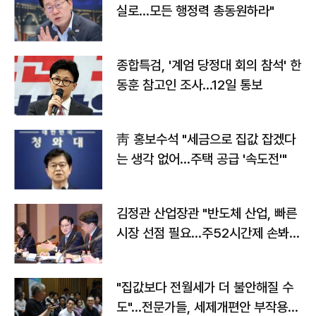
실로…모든 행정력 총동원하라"
종합특검, '계엄 당정대 회의 참석' 한
동훈 참고인 조사...12일 통보
靑 홍보수석 "세금으로 집값 잡겠다
는 생각 없어…주택 공급 '속도전'"
김정관 산업장관 "반도체 산업, 빠른
시장 선점 필요…주52시간제 손봐
야"
"집값보다 전월세가 더 불안해질 수
도"…전문가들, 세제개편안 부작용