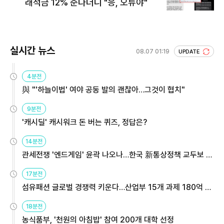
래적금 12% 준다더니 "응, 오류야"
실시간 뉴스
08.07 01:19
UPDATE
4분전
與 "'하늘이법' 여야 공동 발의 괜찮아…그것이 협치"
9분전
'캐시딜' 캐시워크 돈 버는 퀴즈, 정답은?
14분전
관세전쟁 '엔드게임' 윤곽 나오나…한국 新통상정책 교두보 활
용해야
17분전
섬유패션 글로벌 경쟁력 키운다…산업부 15개 과제 180억 지
원
18분전
농식품부, '천원의 아침밥' 참여 200개 대학 선정