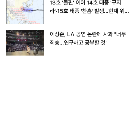
13호 '돌핀' 이어 14호 태풍 '구지
라'·15호 태풍 '찬홈' 발생…현재 위
치와 이동경로는?
이상준, LA 공연 논란에 사과 "너무
죄송…연구하고 공부할 것"