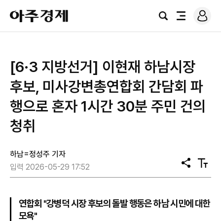
로
아
그
검
전
주
인
색
체
경
메
제
뉴
[6·3 지방선거] 이현재 하남시장
후보, 미사강변총연합회 간담회 파
행으로 혼자 1시간 30분 주민 건의
청취
하남=정성주 기자
공
텍
입력 2026-05-29 17:52
유
스
트
크
기
연합회 "강병덕 시장 후보의 돌발 행동은 하남 시민에 대한
모욕"