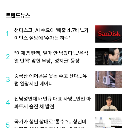
트렌드뉴스
샌디스크, AI 수요에 '매출 4.7배'…가
1
이던스 실망에 '주가는 하락'
"이재명 탄핵, 얼마 안 남았다"...'윤석
2
열 탄핵' 맞힌 무당, '성지글' 등장
중국산 에어콘을 웃돈 주고 산다...유
3
럽 열광시킨 메이디
신남성연대 배인규 대표 사망…인천 아
4
파트서 숨진 채 발견
국가가 청년 상대로 '통수'?...청년미
5