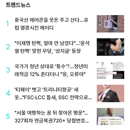
트렌드뉴스
중국산 에어콘을 웃돈 주고 산다...유
1
럽 열광시킨 메이디
"이재명 탄핵, 얼마 안 남았다"...'윤석
2
열 탄핵' 맞힌 무당, '성지글' 등장
국가가 청년 상대로 '통수'?...청년미
3
래적금 12% 준다더니 "응, 오류야"
'티웨이' 벗고 '트리니티항공' 새
4
옷…"FSC·LCC 틈새, SSC 전략으로
공략"
"서울 여행하는 꿈 뒤 찾아온 행운"…
5
327회차 연금복권720+ 당첨번호조
회 주목