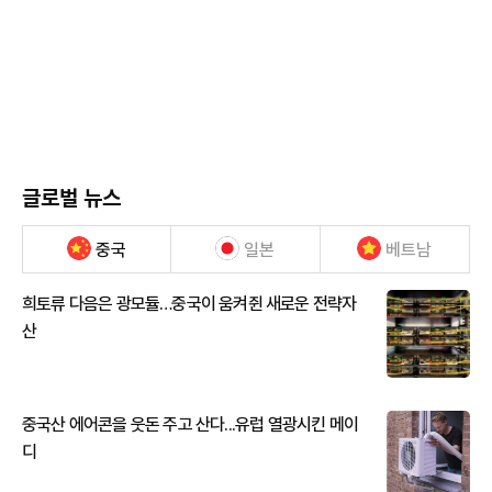
글로벌 뉴스
중국
일본
베트남
희토류 다음은 광모듈…중국이 움켜쥔 새로운 전략자
산
중국산 에어콘을 웃돈 주고 산다...유럽 열광시킨 메이
디