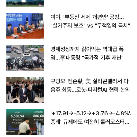
구"
여야, '부동산 세제 개편안' 공방…
"실거주자 보호" vs "무책임의 극치"
경제성장까지 갉아먹는 역대급 폭
염…李대통령 "국가적 기후 재난"
구광모-젠슨황, 美 실리콘밸리서 다
음주 회동…로봇·피지컬AI 협력 논의
'+17.91→-5.12→+3.76→-4.8%'…'
종레' 규제에도 여전히 롤러코스터
타는 코스피