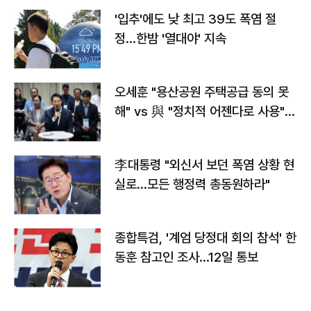
'입추'에도 낮 최고 39도 폭염 절
정…한밤 '열대야' 지속
오세훈 "용산공원 주택공급 동의 못
해" vs 與 "정치적 어젠다로 사용"
맞불
李대통령 "외신서 보던 폭염 상황 현
실로…모든 행정력 총동원하라"
종합특검, '계엄 당정대 회의 참석' 한
동훈 참고인 조사...12일 통보