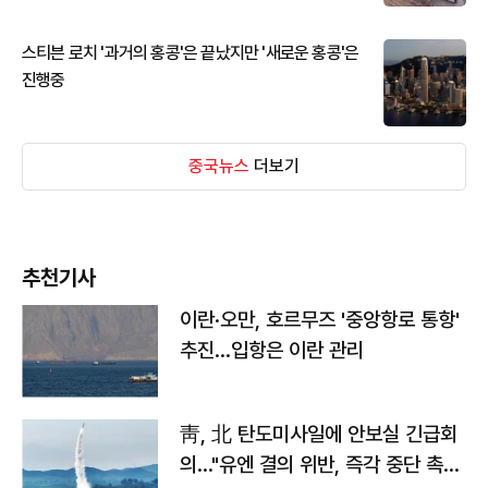
스티븐 로치 '과거의 홍콩'은 끝났지만 '새로운 홍콩'은
진행중
중국뉴스
더보기
추천기사
이란·오만, 호르무즈 '중앙항로 통항'
추진…입항은 이란 관리
靑, 北 탄도미사일에 안보실 긴급회
의…"유엔 결의 위반, 즉각 중단 촉