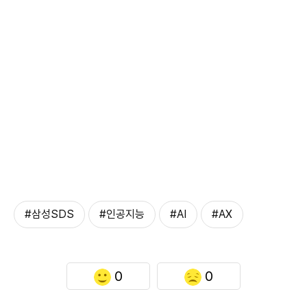
#삼성SDS
#인공지능
#AI
#AX
0
0