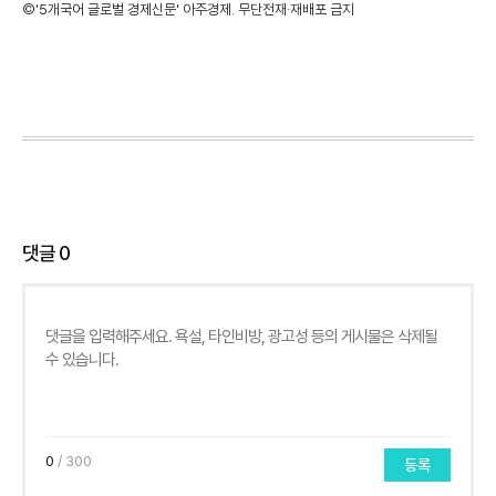
©'5개국어 글로벌 경제신문' 아주경제. 무단전재·재배포 금지
댓글
0
0
/ 300
등록