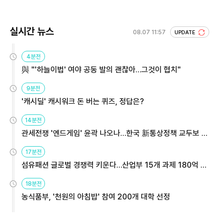
실시간 뉴스
08.07 11:57
UPDATE
4분전
與 "'하늘이법' 여야 공동 발의 괜찮아…그것이 협치"
9분전
'캐시딜' 캐시워크 돈 버는 퀴즈, 정답은?
14분전
관세전쟁 '엔드게임' 윤곽 나오나…한국 新통상정책 교두보 활
용해야
17분전
섬유패션 글로벌 경쟁력 키운다…산업부 15개 과제 180억 지
원
18분전
농식품부, '천원의 아침밥' 참여 200개 대학 선정