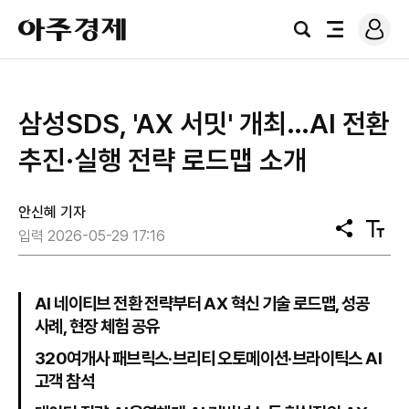
로
아
그
검
전
주
인
색
체
경
메
제
뉴
삼성SDS, 'AX 서밋' 개최…AI 전환
추진·실행 전략 로드맵 소개
안신혜 기자
공
텍
입력 2026-05-29 17:16
유
스
트
크
기
AI 네이티브 전환 전략부터 AX 혁신 기술 로드맵, 성공
사례, 현장 체험 공유
320여개사 패브릭스·브리티 오토메이션·브라이틱스 AI
고객 참석