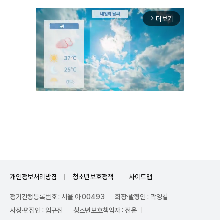
더보기
arrow_forward_ios
Unmute
개인정보처리방침
청소년보호정책
사이트맵
정기간행등록번호 : 서울 아 00493
회장·발행인 : 곽영길
사장·편집인 : 임규진
청소년보호책임자 : 전운