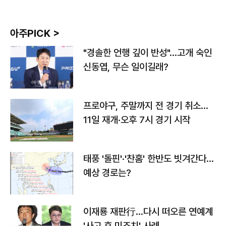
아주PICK >
"경솔한 언행 깊이 반성"…고개 숙인
신동엽, 무슨 일이길래?
프로야구, 주말까지 전 경기 취소…
11일 재개·오후 7시 경기 시작
태풍 '돌핀'·'찬홈' 한반도 빗겨간다…
예상 경로는?
이재룡 재판行…다시 떠오른 연예계
'사고 후 미조치' 사례