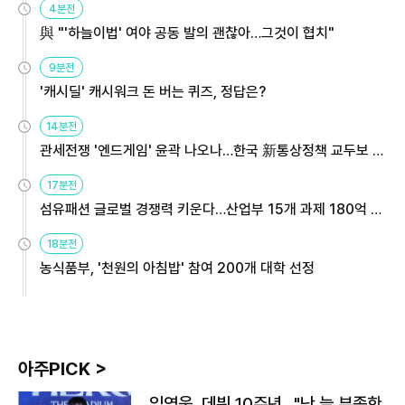
4분전
與 "'하늘이법' 여야 공동 발의 괜찮아…그것이 협치"
9분전
'캐시딜' 캐시워크 돈 버는 퀴즈, 정답은?
14분전
관세전쟁 '엔드게임' 윤곽 나오나…한국 新통상정책 교두보 활
용해야
17분전
섬유패션 글로벌 경쟁력 키운다…산업부 15개 과제 180억 지
원
18분전
농식품부, '천원의 아침밥' 참여 200개 대학 선정
아주PICK >
임영웅, 데뷔 10주년…"난 늘 부족한