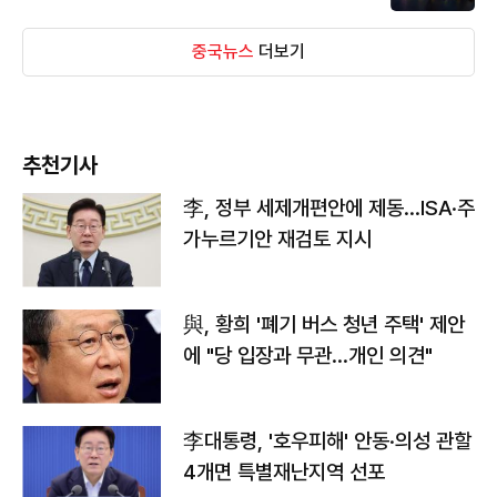
중국뉴스
더보기
추천기사
李, 정부 세제개편안에 제동…ISA·주
가누르기안 재검토 지시
與, 황희 '폐기 버스 청년 주택' 제안
에 "당 입장과 무관…개인 의견"
李대통령, '호우피해' 안동·의성 관할
4개면 특별재난지역 선포