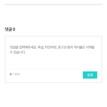
댓글
0
0
/ 300
등록