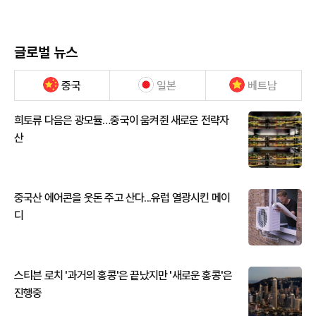
글로벌 뉴스
중국
일본
베트남
희토류 다음은 광모듈…중국이 움켜쥔 새로운 전략자
산
중국산 에어콘을 웃돈 주고 산다...유럽 열광시킨 메이
디
스티븐 로치 '과거의 홍콩'은 끝났지만 '새로운 홍콩'은
진행중