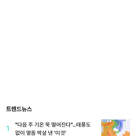
트렌드뉴스
"다음 주 기온 뚝 떨어진다"…태풍도
1
없이 열돔 박살 낸 '이것'