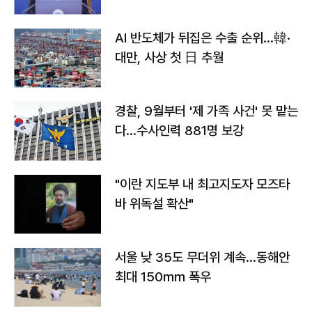
AI 반도체가 뒤집은 수출 순위…韓·
대만, 사상 첫 日 추월
경찰, 9월부터 '제 가족 사건' 못 맡는
다…수사인력 881명 보강
"이란 지도부 내 최고지도자 모즈타
바 위독설 확산"
서울 낮 35도 무더위 계속…동해안
최대 150㎜ 폭우