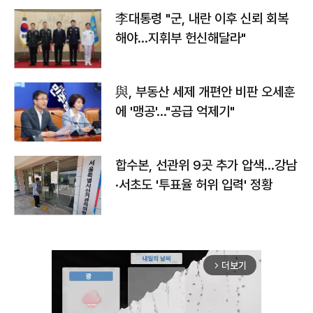
李대통령 "군, 내란 이후 신뢰 회복
해야…지휘부 헌신해달라"
與, 부동산 세제 개편안 비판 오세훈
에 '맹공'…"공급 억제기"
합수본, 선관위 9곳 추가 압색…강남
·서초도 '투표율 허위 입력' 정황
더보기
arrow_forward_ios