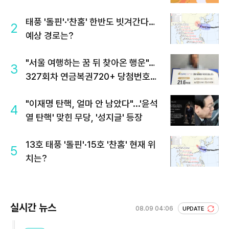
태풍 '돌핀'·'찬홈' 한반도 빗겨간다…
2
예상 경로는?
"서울 여행하는 꿈 뒤 찾아온 행운"…
3
327회차 연금복권720+ 당첨번호조
회 주목
"이재명 탄핵, 얼마 안 남았다"...'윤석
4
열 탄핵' 맞힌 무당, '성지글' 등장
13호 태풍 '돌핀'·15호 '찬홈' 현재 위
5
치는?
실시간 뉴스
08.09 04:06
UPDATE