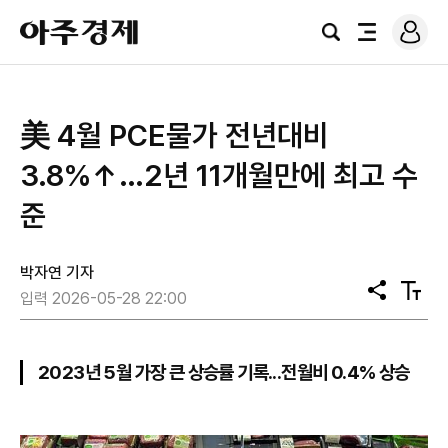
로
아
그
검
전
주
인
색
체
경
메
제
뉴
美 4월 PCE물가 전년대비
3.8%↑…2년 11개월만에 최고 수
준
박자연 기자
공
텍
입력 2026-05-28 22:00
유
스
트
크
기
2023년 5월 가장 큰 상승률 기록...전월비 0.4% 상승