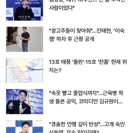
사람이었다"
"광고주들이 찾아줘"…진태현, '이숙
캠' 하차 후 근황 공개
13호 태풍 '돌핀'·15호 '찬홈' 현재 위
치는?
"속옷 빨고 졸업식까지"…근육병 학
생 돌본 공익, 코미디언 김규원이었
다
"경솔한 언행 깊이 반성"…고개 숙인
신동엽, 무슨 일이길래?