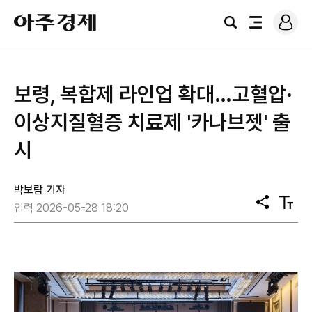
로
아
그
검
전
주
인
색
체
경
메
제
뉴
보령, 복합제 라인업 확대…고혈압·
이상지질혈증 치료제 '카나브젯' 출
시
박보람 기자
공
텍
입력 2026-05-28 18:20
유
스
트
크
기