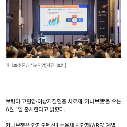
카나브젯 론칭 심포지엄[사진=보령]
보령이 고혈압·이상지질혈증 치료제 '카나브젯'을 오는
6월 1일 출시한다고 밝혔다.
카나브젯은 안지오텐신Ⅱ 수용체 차단제(ARB) 계열