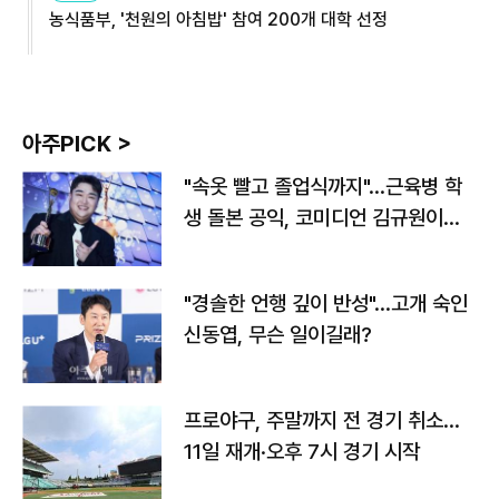
농식품부, '천원의 아침밥' 참여 200개 대학 선정
아주PICK >
"속옷 빨고 졸업식까지"…근육병 학
생 돌본 공익, 코미디언 김규원이었
다
"경솔한 언행 깊이 반성"…고개 숙인
신동엽, 무슨 일이길래?
프로야구, 주말까지 전 경기 취소…
11일 재개·오후 7시 경기 시작