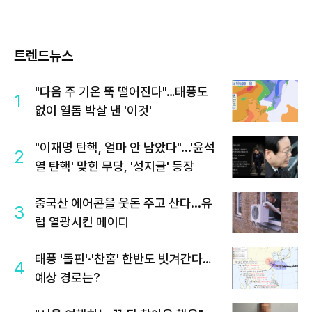
트렌드뉴스
"다음 주 기온 뚝 떨어진다"…태풍도
1
없이 열돔 박살 낸 '이것'
"이재명 탄핵, 얼마 안 남았다"...'윤석
2
열 탄핵' 맞힌 무당, '성지글' 등장
중국산 에어콘을 웃돈 주고 산다...유
3
럽 열광시킨 메이디
태풍 '돌핀'·'찬홈' 한반도 빗겨간다…
4
예상 경로는?