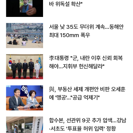
바 위독설 확산"
서울 낮 35도 무더위 계속…동해안
최대 150㎜ 폭우
李대통령 "군, 내란 이후 신뢰 회복
해야…지휘부 헌신해달라"
與, 부동산 세제 개편안 비판 오세훈
에 '맹공'…"공급 억제기"
합수본, 선관위 9곳 추가 압색…강남
·서초도 '투표율 허위 입력' 정황