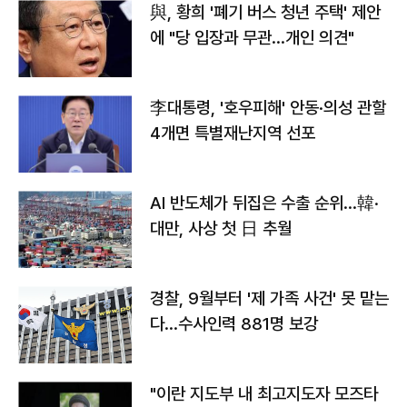
與, 황희 '폐기 버스 청년 주택' 제안
에 "당 입장과 무관…개인 의견"
李대통령, '호우피해' 안동·의성 관할
4개면 특별재난지역 선포
AI 반도체가 뒤집은 수출 순위…韓·
대만, 사상 첫 日 추월
경찰, 9월부터 '제 가족 사건' 못 맡는
다…수사인력 881명 보강
"이란 지도부 내 최고지도자 모즈타