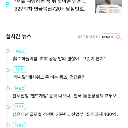
"서울 여행하는 꿈 뒤 찾아온 행운"…
5
327회차 연금복권720+ 당첨번호조
회 주목
실시간 뉴스
08.08 13:01
UPDATE
4분전
與 "'하늘이법' 여야 공동 발의 괜찮아…그것이 협치"
9분전
'캐시딜' 캐시워크 돈 버는 퀴즈, 정답은?
14분전
관세전쟁 '엔드게임' 윤곽 나오나…한국 新통상정책 교두보 활
용해야
17분전
섬유패션 글로벌 경쟁력 키운다…산업부 15개 과제 180억 지
원
18분전