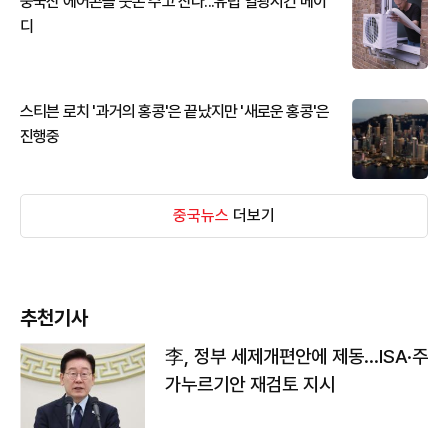
중국산 에어콘을 웃돈 주고 산다...유럽 열광시킨 메이
디
스티븐 로치 '과거의 홍콩'은 끝났지만 '새로운 홍콩'은
진행중
중국뉴스
더보기
추천기사
李, 정부 세제개편안에 제동…ISA·주
가누르기안 재검토 지시