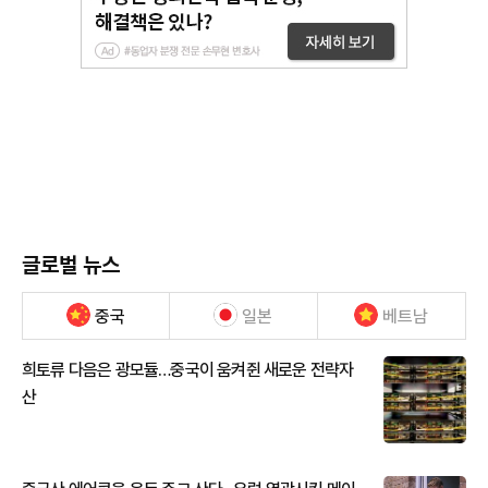
글로벌 뉴스
중국
일본
베트남
희토류 다음은 광모듈…중국이 움켜쥔 새로운 전략자
산