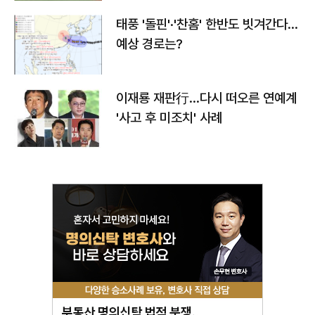
태풍 '돌핀'·'찬홈' 한반도 빗겨간다…
예상 경로는?
이재룡 재판行…다시 떠오른 연예계
'사고 후 미조치' 사례