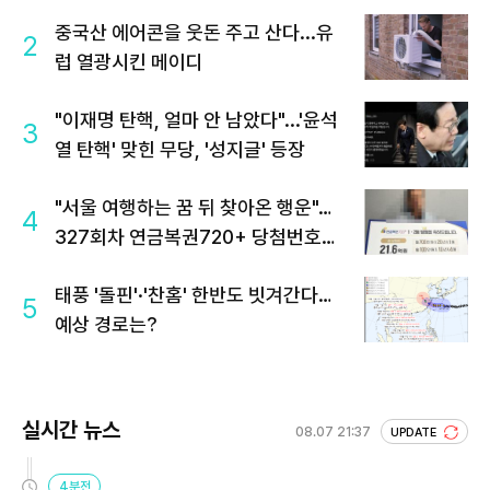
중국산 에어콘을 웃돈 주고 산다...유
2
럽 열광시킨 메이디
"이재명 탄핵, 얼마 안 남았다"...'윤석
3
열 탄핵' 맞힌 무당, '성지글' 등장
"서울 여행하는 꿈 뒤 찾아온 행운"…
4
327회차 연금복권720+ 당첨번호조
회 주목
태풍 '돌핀'·'찬홈' 한반도 빗겨간다…
5
예상 경로는?
실시간 뉴스
08.07 21:37
UPDATE
4분전