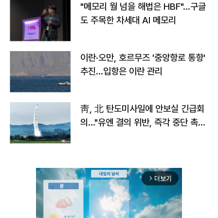
"메모리 월 넘을 해법은 HBF"…구글
도 주목한 차세대 AI 메모리
이란·오만, 호르무즈 '중앙항로 통항'
추진…입항은 이란 관리
靑, 北 탄도미사일에 안보실 긴급회
의…"유엔 결의 위반, 즉각 중단 촉
구"
더보기
arrow_forward_ios