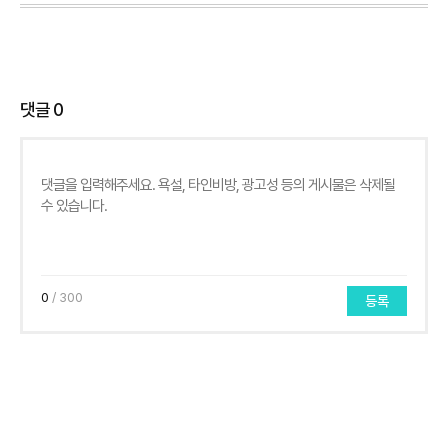
댓글
0
0
/ 300
등록