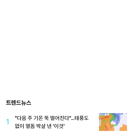
트렌드뉴스
"다음 주 기온 뚝 떨어진다"…태풍도
1
없이 열돔 박살 낸 '이것'