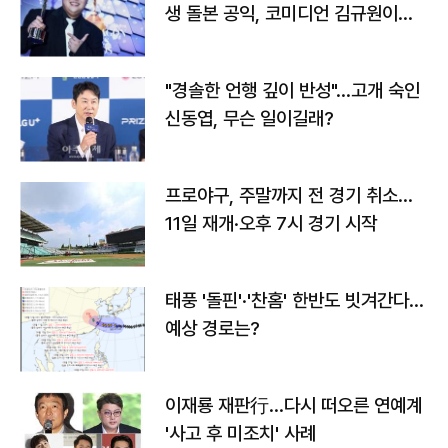
생 돌본 공익, 코미디언 김규원이었
다
"경솔한 언행 깊이 반성"…고개 숙인
신동엽, 무슨 일이길래?
프로야구, 주말까지 전 경기 취소…
11일 재개·오후 7시 경기 시작
태풍 '돌핀'·'찬홈' 한반도 빗겨간다…
예상 경로는?
이재룡 재판行…다시 떠오른 연예계
'사고 후 미조치' 사례