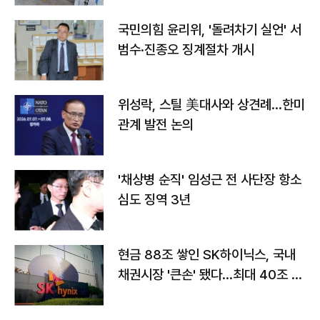
국민의힘 윤리위, '돌려차기 실언' 서
범수·진종오 징계절차 개시
위성락, 스틸 美대사와 상견례…한미
관계 발전 논의
'채상병 순직' 임성근 전 사단장 항소
심도 징역 3년
현금 88조 쌓인 SK하이닉스, 국내
채권시장 '큰손' 됐다…최대 40조 투
자