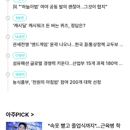
與 "'하늘이법' 여야 공동 발의 괜찮아…그것이 협치"
9분전
'캐시딜' 캐시워크 돈 버는 퀴즈, 정답은?
14분전
관세전쟁 '엔드게임' 윤곽 나오나…한국 新통상정책 교두보 활
용해야
17분전
섬유패션 글로벌 경쟁력 키운다…산업부 15개 과제 180억 지
원
18분전
농식품부, '천원의 아침밥' 참여 200개 대학 선정
아주PICK >
"속옷 빨고 졸업식까지"…근육병 학