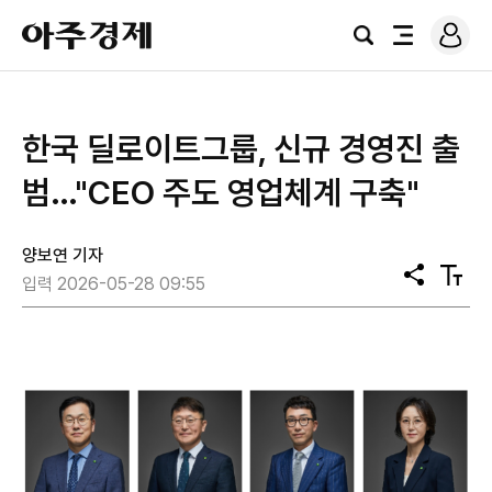
로
아
그
검
전
주
인
색
체
경
메
제
뉴
한국 딜로이트그룹, 신규 경영진 출
범…"CEO 주도 영업체계 구축"
양보연 기자
공
텍
입력 2026-05-28 09:55
유
스
트
크
기