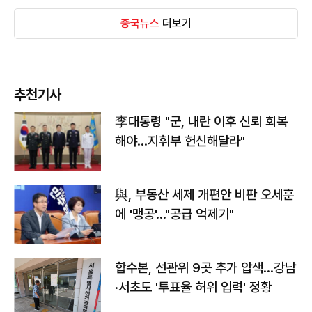
중국뉴스
더보기
추천기사
李대통령 "군, 내란 이후 신뢰 회복
해야…지휘부 헌신해달라"
與, 부동산 세제 개편안 비판 오세훈
에 '맹공'…"공급 억제기"
합수본, 선관위 9곳 추가 압색…강남
·서초도 '투표율 허위 입력' 정황