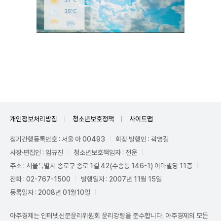
Unmute
개인정보처리방침
청소년보호정책
사이트맵
정기간행등록번호 : 서울 아 00493
회장·발행인 : 곽영길
사장·편집인 : 임규진
청소년보호책임자 : 전운
주소 : 서울특별시 종로구 종로 1길 42(수송동 146-1) 이마빌딩 11층
전화 : 02-767-1500
발행일자 : 2007년 11월 15일
등록일자 : 2008년 01월10일
아주경제는 인터넷신문윤리위원회 윤리강령을 준수합니다. 아주경제의 모든