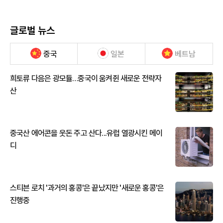
글로벌 뉴스
중국
일본
베트남
희토류 다음은 광모듈…중국이 움켜쥔 새로운 전략자
산
중국산 에어콘을 웃돈 주고 산다...유럽 열광시킨 메이
디
스티븐 로치 '과거의 홍콩'은 끝났지만 '새로운 홍콩'은
진행중