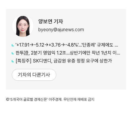
양보연 기자
byeony@ajunews.com
'+17.91→-5.12→+3.76→-4.8%'…'단종레' 규제에도 여전히 롤러코스터 타는 코스피
한투證, 2분기 영업익 1.2조…상반기에만 작년 1년치 이익만큼 벌었다
[특징주] SK디앤디, 금감원 유증 정정 요구에 상한가
기자의 다른기사
©'5개국어 글로벌 경제신문' 아주경제. 무단전재·재배포 금지