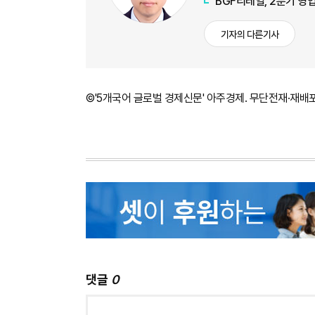
BGF리테일, 2분기 영
기자의 다른기사
©'5개국어 글로벌 경제신문' 아주경제. 무단전재·재배
댓글
0