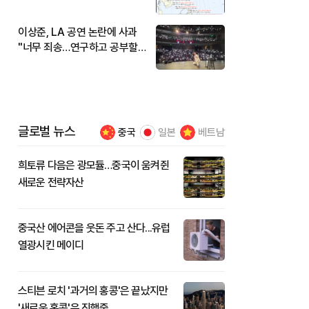
현재 위치와 이동경로는?
이상준, LA 공연 논란에 사과
"너무 죄송…연구하고 공부할
것"
글로벌 뉴스
중국
일본
베트남
희토류 다음은 광모듈…중국이 움켜쥔
새로운 전략자산
중국산 에어콘을 웃돈 주고 산다...유럽
열광시킨 메이디
스티븐 로치 '과거의 홍콩'은 끝났지만
'새로운 홍콩'은 진행중