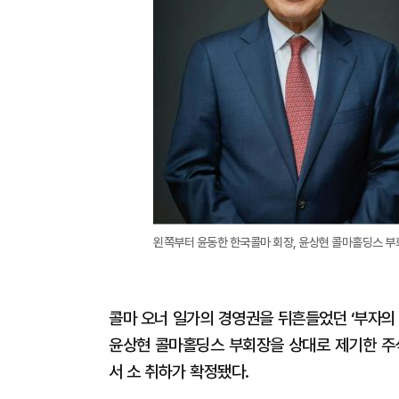
왼쪽부터 윤동한 한국콜마 회장, 윤상현 콜마홀딩스 부
콜마 오너 일가의 경영권을 뒤흔들었던 ‘부자의
윤상현 콜마홀딩스 부회장을 상대로 제기한 주식
서 소 취하가 확정됐다.