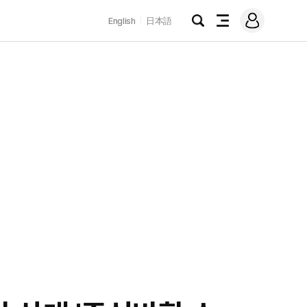
로
English
日本語
그
검
전
인
색
체
메
뉴