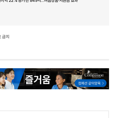
업이익 22% 증가한 849억…여름상품·지원금 효과
포 금지