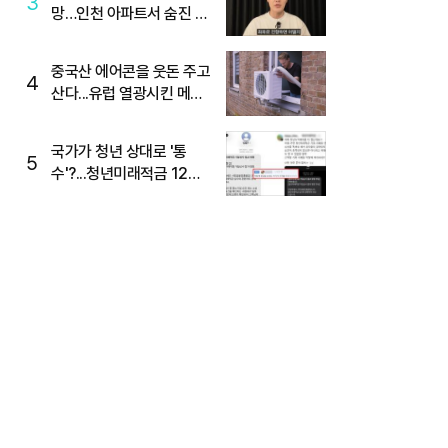
3
망…인천 아파트서 숨진 채
발견
중국산 에어콘을 웃돈 주고
4
산다...유럽 열광시킨 메이
디
국가가 청년 상대로 '통
5
수'?...청년미래적금 12%
준다더니 "응, 오류야"