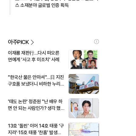
스 소재분야 글로벌 인증 획득
아주PICK
이재룡 재판行…다시 떠오른
연예계 '사고 후 미조치' 사례
"한국산 물은 안마셔"…日 지진
구호품 보냈더니 비하한 누리
꾼
'태도 논란' 정준원 "난 배우 하
면 안 되는 사람인가? 생각 했
다"
13호 '돌핀' 이어 14호 태풍 '구
지라'·15호 태풍 '찬홈' 발생…