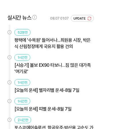
실시간 뉴스
08.07 01:07
UPDATE
52분전
평택에 '수목원' 들어서나...최원용 시장, 박은
식 산림청장에게 국유지 활용 건의
1시간전
[시승기] 볼보 EX90 타보니…짐 많은 대가족
'여기로'
1시간전
[오늘의 운세] 별자리별 운세-8월 7일
1시간전
[오늘의 운세] 띠별 운세-8월 7일
2시간전
포스코에어솔루션, 항공우주·방산용 고순도 가