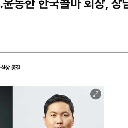
…윤동한 한국콜마 회장, 장남
사실상 종결
이
미
지
확
대