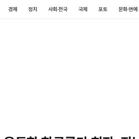
경제
정치
사회·전국
국제
포토
문화·연예