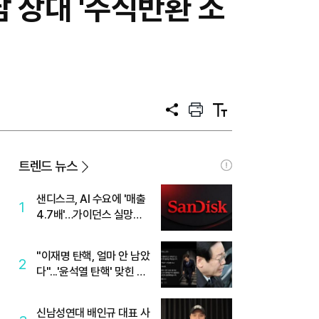
 상대 '주식반환 소
공
프
텍
유
린
스
트
트
크
기
트렌드 뉴스
샌디스크, AI 수요에 '매출
1
4.7배'…가이던스 실망에
'주가는 하락'
"이재명 탄핵, 얼마 안 남았
2
다"...'윤석열 탄핵' 맞힌 무
당, '성지글' 등장
신남성연대 배인규 대표 사