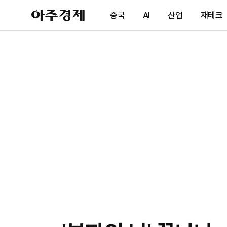
아
중국
AI
산업
재테크
주
경
제