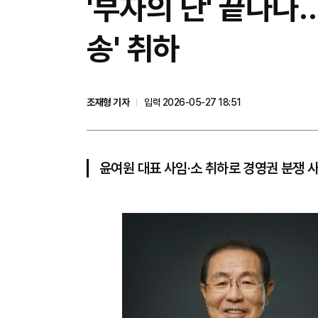
'부자의 난' 끝나나
송' 취하
조재형 기자
입력 2026-05-27 18:51
윤여원 대표 사임·소 취하로 경영권 분쟁 